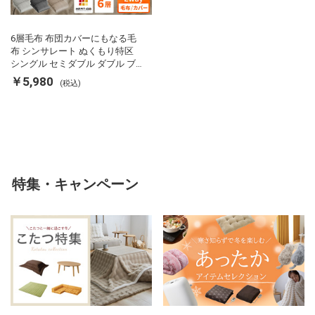
6層毛布 布団カバーにもなる毛
布 シンサレート ぬくもり特区
シングル セミダブル ダブル ブ
ランケット 掛け布団カバー フラ
￥5,980
(税込)
ンネル 保温 蓄熱 吸湿 発熱 断熱
軽い 冬用掛け布団 冬用 布団 洗
える
特集・キャンペーン