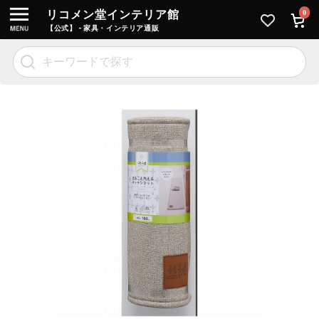
リコメン堂インテリア館
0
【公式】 - 家具・インテリア通販