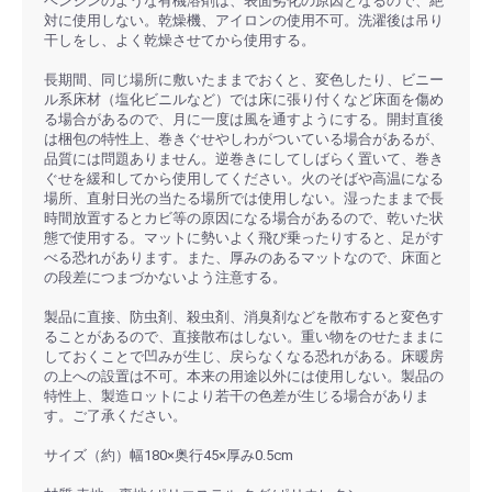
ベンジンのような有機溶剤は、表面劣化の原因となるので、絶
対に使用しない。乾燥機、アイロンの使用不可。洗濯後は吊り
干しをし、よく乾燥させてから使用する。
長期間、同じ場所に敷いたままでおくと、変色したり、ビニー
ル系床材（塩化ビニルなど）では床に張り付くなど床面を傷め
る場合があるので、月に一度は風を通すようにする。開封直後
は梱包の特性上、巻きぐせやしわがついている場合があるが、
品質には問題ありません。逆巻きにしてしばらく置いて、巻き
ぐせを緩和してから使用してください。火のそばや高温になる
場所、直射日光の当たる場所では使用しない。湿ったままで長
時間放置するとカビ等の原因になる場合があるので、乾いた状
態で使用する。マットに勢いよく飛び乗ったりすると、足がす
べる恐れがあります。また、厚みのあるマットなので、床面と
の段差につまづかないよう注意する。
製品に直接、防虫剤、殺虫剤、消臭剤などを散布すると変色す
ることがあるので、直接散布はしない。重い物をのせたままに
しておくことで凹みが生じ、戻らなくなる恐れがある。床暖房
の上への設置は不可。本来の用途以外には使用しない。製品の
特性上、製造ロットにより若干の色差が生じる場合がありま
す。ご了承ください。
サイズ（約）幅180×奥行45×厚み0.5cm