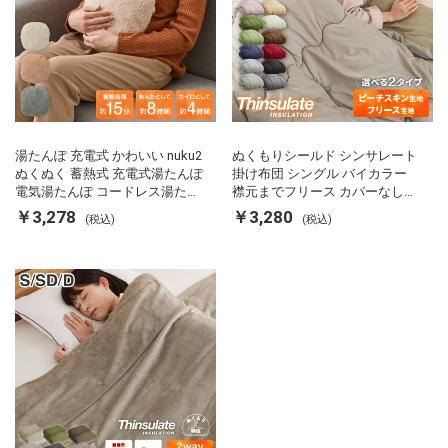
湯たんぽ 充電式 かわいい nuku2
ぬくもりシールド シンサレート
ぬくぬく 蓄熱式 充電式湯たんぽ
掛け布団 シングル バイカラー
電気湯たんぽ コードレス湯たん
襟元までフリース カバーなしで
ぽ エコ 節電 節約 省エネ 充電式
使える 軽い 丸洗い 断熱 保温 抗
￥3,278
￥3,280
(税込)
(税込)
エコ電気あんか EWT-2143 スリ
菌防臭 洗える 防ダニ 軽量 ホコ
ーアップ
リが出にくい 低ホル 暖かい 冬
用掛け布団 掛ふとん 暖かさ羽毛
の約2倍 thinsulate