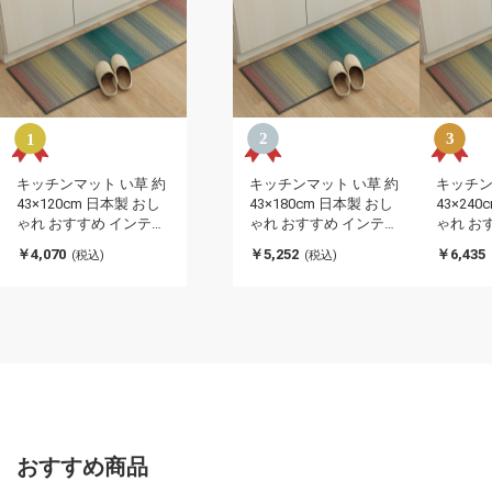
キッチンマット い草 約
キッチンマット い草 約
キッチン
43×120cm 日本製 おし
43×180cm 日本製 おし
43×24
ゃれ おすすめ インテリ
ゃれ おすすめ インテリ
ゃれ お
ア ナチュラル シンプル
ア ナチュラル シンプル
ア ナチ
￥4,070
￥5,252
￥6,435
(税込)
(税込)
い草ラグ 抗菌防臭 カー
い草ラグ 抗菌防臭 カー
い草ラグ
ペット かわいい 国産 日
ペット かわいい 国産 日
ペット 
本製 滑り止め インテリ
本製 滑り止め インテリ
本製 滑
ア 北欧 おしゃれ(代引
ア 北欧 おしゃれ(代引
ア 北欧
不可)
不可)
不可)
おすすめ商品