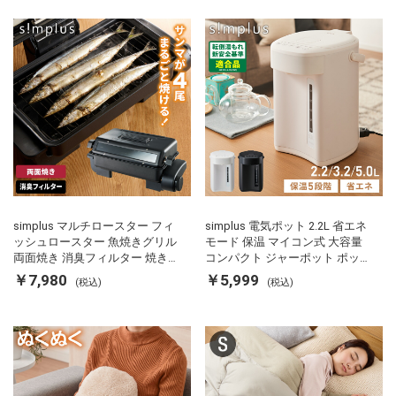
simplus マルチロースター フィ
simplus 電気ポット 2.2L 省エネ
ッシュロースター 魚焼きグリル
モード 保温 マイコン式 大容量
両面焼き 消臭フィルター 焼き魚
コンパクト ジャーポット ポット
両面ヒーター タイマー付き SP-
カルキ抜き 空焚き防止 温度調節
￥7,980
￥5,999
(税込)
(税込)
FRS01 マットブラック シンプラ
軽量 SP-PD22 シンプラス
ス