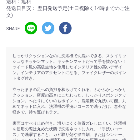
送料：無料
発送日目安：
翌日発送予定(土日祝除く14時までのご注
文)
SHARE
しっかりクッションなのに洗濯機で丸洗いできる、スタイリッ
シュなキッチンマット。キッチンマットだって手を抜かない！
ツイード風の高級生地を使用したインテリア性の高いデザイ
ン。インテリアのアクセントになる、フェイクレザーのポイン
トタグ付き。
立ったままの足への負担を和らげてくれる、ふかふかしっかり
クッション。密度の高さにこだわった、しっかりスポンジクッ
ション。へたりにくいのもポイント。洗濯機で丸洗い可能。丸
めてネットに入れ、洗濯機の手洗いコースで洗うだけ。意外な
軽さで、持ち運びもラク。
裏面はすべり止め付き。滑りにくく位置ズレしにくい。洗濯機
を使用の際は丸めた状態で洗濯ネットに入れ、「手洗いコー
ス」で洗濯すること。カビ取り剤や漂白剤、またはシンナー、