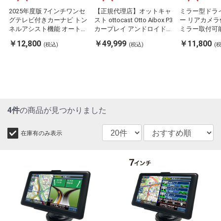
2025年度版 7インチワンセ
【正規代理店】オットキャ
ミラー型ドラ
グテレビ付きカーナビ トン
スト ottocast Otto Aibox P3
ー リアカメラ
ネルアシスト機能 オートリ
カープレイ アンドロイドオ
ミラー取付可
ルート機能 ワンセグTV テ
ート carplay AndroidAuto ai
SDカード付き
￥12,800
￥49,999
￥11,800
(税込)
(税込)
(
レビ録画 タッチパネル 音
box Android 12.0 nanoSIM
能 自動録画機能
楽 動画再生 1年保証 TV録
対応 GPS HDMIポート搭載
画素 煽り運転
画 音楽再生 写真アルバム
バイク picasou3 PCS46(代
らし 当て逃げ
(代引不可)
引不可)
運転(代引不可
4件
の商品が見つかりました
在庫有のみ表示