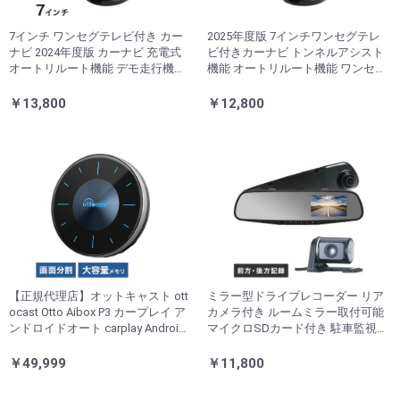
7インチ ワンセグテレビ付き カー
2025年度版 7インチワンセグテレ
ナビ 2024年度版 カーナビ 充電式
ビ付きカーナビ トンネルアシスト
オートリルート機能 デモ走行機
機能 オートリルート機能 ワンセグ
能・スマートIC対応 タッチパネル
TV テレビ録画 タッチパネル 音楽
車(代引不可)
動画再生 1年保証 TV録画 音楽再生
￥13,800
￥12,800
写真アルバム(代引不可)
【正規代理店】オットキャスト ott
ミラー型ドライブレコーダー リア
ocast Otto Aibox P3 カープレイ ア
カメラ付き ルームミラー取付可能
ンドロイドオート carplay AndroidA
マイクロSDカード付き 駐車監視機
uto ai box Android 12.0 nanoSIM対
能 自動録画機能 音声 200万画素 煽
応 GPS HDMIポート搭載 バイク pic
り運転対策 車上荒らし 当て逃げ対
￥49,999
￥11,800
asou3 PCS46(代引不可)
策 あおり運転(代引不可)