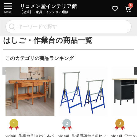
リコメン堂インテリア館
0
【公式】 - 家具・インテリア通販
はしご・作業台の商品一覧
このカテゴリの商品ランキング
vidaXL 作業台 引き出し&バ
vidaXL 足場用架台 2点セッ
vidaXL ワー