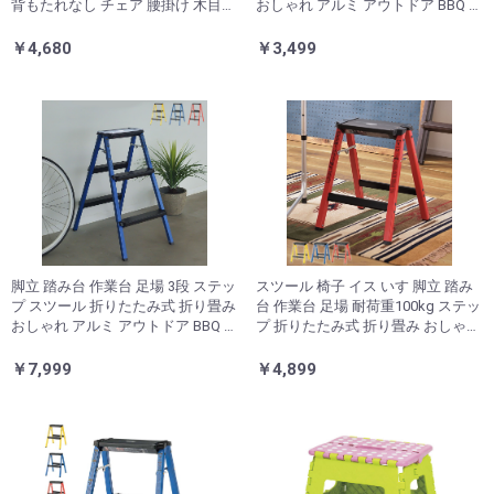
背もたれなし チェア 腰掛け 木目調
おしゃれ アルミ アウトドア BBQ バ
おしゃれ ナチュラル アウトドア キ
ーベキュー キャンプ ガーデン 庭
ャンプ ベランピング おうちキャン
掃除 アメリカン ビビット(代引不
￥4,680
￥3,499
プ(代引不可)
可)
脚立 踏み台 作業台 足場 3段 ステッ
スツール 椅子 イス いす 脚立 踏み
プ スツール 折りたたみ式 折り畳み
台 作業台 足場 耐荷重100kg ステッ
おしゃれ アルミ アウトドア BBQ バ
プ 折りたたみ式 折り畳み おしゃれ
ーベキュー キャンプ ガーデン 庭
背もたれなし アルミ アウトドア B
掃除 アメリカン ビビット(代引不
BQ バーベキュー キャンプ ガーデ
￥7,999
￥4,899
可)
ン(代引不可)