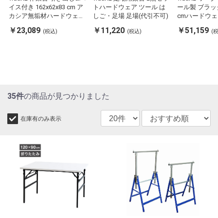
イス付き 162x62x83 cm ア
トハードウェア ツール は
ール製 ブラック 
カシア無垢材ハードウェア
しご・足場 足場(代引不可)
cmハードウェ
ハードウェアアクセサリ 工
ェアアクセサ
￥23,089
￥11,220
￥51,159
(税込)
(税込)
(
具収納・整理整頓 ワークベ
整理整頓 ワー
ンチ(代引不可)
引不可)
35件
の商品が見つかりました
在庫有のみ表示