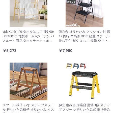
vidaXL ダブルタオルはしご 4段 90x
踏み台 折りたたみ クッション付 幅
50x100cm 竹製ホーム&ガーデン バ
47 奥行52 高さ79cm 軽量 スチール
スルーム用品 タオルラック・ホル
持ち手付 脚立 はしご 昇降 滑り止
ダー(代引不可)
め付 幅広ステップ ステップ台 チェ
ア 椅子 おしゃれ ブラック 完成品 S
￥5,273
￥7,980
E-4779(代引不可)
スツール 椅子 いす ステップスツー
脚立 踏み台 作業台 足場 1段 ステッ
ル 折りたたみ椅子 折りたたみ イス
プ スツール 折りたたみ式 折り畳み