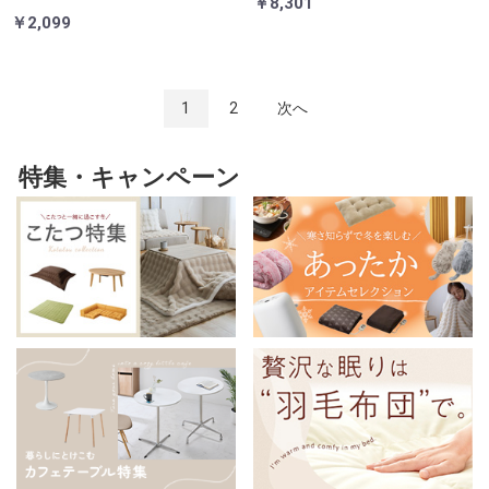
￥8,301
降 病院 洗面所 キッチン コンパク
￥2,099
ト
1
2
次へ
特集・キャンペーン