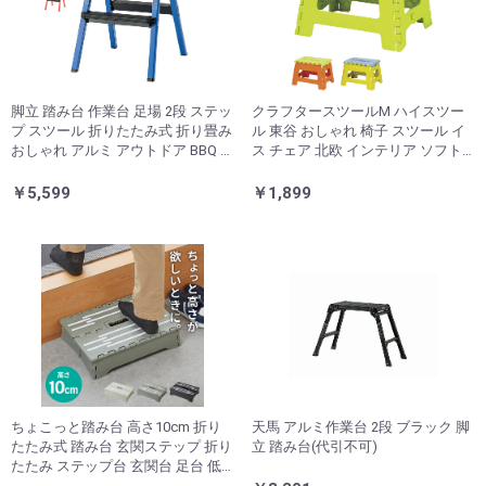
脚立 踏み台 作業台 足場 2段 ステッ
クラフタースツールM ハイスツー
プ スツール 折りたたみ式 折り畳み
ル 東谷 おしゃれ 椅子 スツール イ
おしゃれ アルミ アウトドア BBQ バ
ス チェア 北欧 インテリア ソフト
ーベキュー キャンプ ガーデン 庭
レザー カウンターチェア スタッキ
掃除 アメリカン ビビット(代引不
ング(代引不可)
￥5,599
￥1,899
可)
ちょこっと踏み台 高さ10cm 折り
天馬 アルミ作業台 2段 ブラック 脚
たたみ式 踏み台 玄関ステップ 折り
立 踏み台(代引不可)
たたみ ステップ台 玄関台 足台 低
め 段差 玄関 車 ベッド 乗り降り 乗