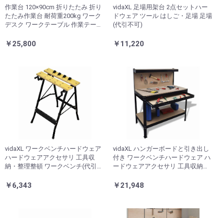
作業台 120×90cm 折りたたみ 折り
vidaXL 足場用架台 2点セットハー
たたみ作業台 耐荷重200kg ワーク
ドウェア ツール はしご・足場 足場
デスク ワークテーブル 作業テーブ
(代引不可)
ル 軽量 テーブル 工場 完成品 作業
机 折畳(代引不可)
￥25,800
￥11,220
vidaXL ワークベンチハードウェア
vidaXL ハンガーボードと引き出し
ハードウェアアクセサリ 工具収
付き ワークベンチハードウェア ハ
納・整理整頓 ワークベンチ(代引不
ードウェアアクセサリ 工具収納・
可)
整理整頓 ワークベンチ(代引不可)
￥6,343
￥21,948