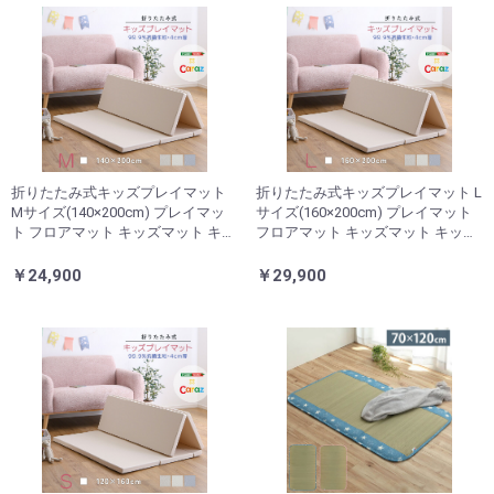
折りたたみ式キッズプレイマット
折りたたみ式キッズプレイマット L
Mサイズ(140×200cm) プレイマッ
サイズ(160×200cm) プレイマット
ト フロアマット キッズマット キッ
フロアマット キッズマット キッズ
ズ 赤ちゃん ベビー 厚手 おしゃれ
赤ちゃん ベビー 厚手 おしゃれ 防
防炎 シームレス 防水 CARAZ カラ
炎 シームレス 防水 CARAZ カラズ
￥24,900
￥29,900
ズ(代引不可)
(代引不可)