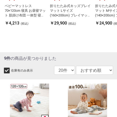
ベビーマットレス
折りたたみ式キッズプレイ
折りたたみ式
70×120cm 寝具 お昼寝マッ
マット Lサイズ
マット Mサイ
ト 肌掛け布団 一体型 寝冷
(160×200cm) プレイマット
(140×200c
え対策 キッズ ジュニア 綿
フロアマット キッズマット
フロアマット
￥4,213
￥29,900
￥24,900
(税込)
(税込)
(
100% 滑り止め付き 洗える
キッズ 赤ちゃん ベビー 厚
キッズ 赤ちゃ
洗濯機丸洗い 優しいタオル
手 おしゃれ 防炎 シームレ
手 おしゃれ 
地(代引不可)
ス 防水 CARAZ カラズ(代引
ス 防水 CARA
不可)
不可)
9件
の商品が見つかりました
在庫有のみ表示