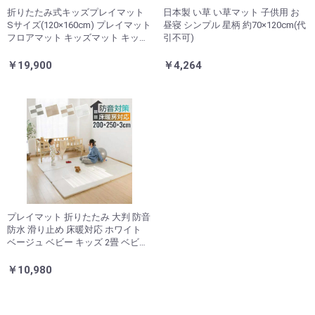
折りたたみ式キッズプレイマット
日本製 い草 い草マット 子供用 お
Sサイズ(120×160cm) プレイマット
昼寝 シンプル 星柄 約70×120cm(代
フロアマット キッズマット キッズ
引不可)
赤ちゃん ベビー 厚手 おしゃれ 防
炎 シームレス 防水 CARAZ カラズ
￥19,900
￥4,264
(代引不可)
プレイマット 折りたたみ 大判 防音
防水 滑り止め 床暖対応 ホワイト
ベージュ ベビー キッズ 2畳 ベビー
マット 250×200 キッズマット フロ
アマット マット けが防止 赤ちゃん
￥10,980
こども 子供 出産祝い