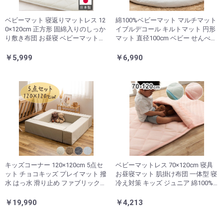
ベビーマット 寝返りマットレス 12
綿100%ベビーマット マルチマット
0×120cm 正方形 固綿入りのしっか
イブルデコール キルトマット 円形
り敷き布団 お昼寝 ベビーマットレ
マット 直径100cm ベビー せんべい
ス ベビー敷布団 敷き布団 敷きふと
座布団 お昼寝布団 出産祝い デコー
ん 赤ちゃん 幼稚園 保育園 無地 固
ル サニーマット(代引不可)
￥5,999
￥6,990
め 硬め 新生児(代引不可)
キッズコーナー 120×120cm 5点セ
ベビーマットレス 70×120cm 寝具
ット チョコキッズ プレイマット 撥
お昼寝マット 肌掛け布団 一体型 寝
水 はっ水 滑り止め ファブリック
冷え対策 キッズ ジュニア 綿100%
ベビーサークル ベビー キッズ マジ
滑り止め付き 洗える 洗濯機丸洗い
ックテープで設置 リビングルーム
優しいタオル地(代引不可)
￥19,990
￥4,213
仕切り 子供部屋(代引不可)