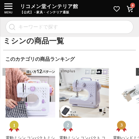
リコメン堂インテリア館
0
【公式】 - 家具・インテリア通販
ミシンの商品一覧
このカテゴリの商品ランキング
電動ミシン コンパクトミシ
電動ミシン コンパクト コ
電動ハンドミ