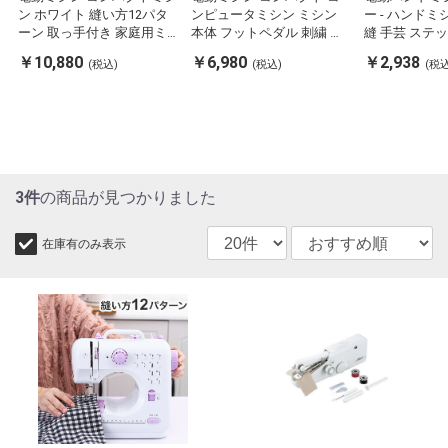
ン ホワイト 縫い方12パタ
ンピュータミシン ミシン
ー - ハンドミ
ーン 取っ手付き 家庭用ミ
本体 フットペダル 刺繍 刺
縫 手芸 ステ
シン 裁縫 縫い物(代引不可)
しゅう 初心者 機能充実 簡
ン TV放送商品
￥10,880
￥6,980
￥2,938
(税込)
(税込)
(税込
単操作 ブラック 黒 コンパ
入園 お裁縫 DI
クトミシン みしん 初心者
引不可)
3件
の商品が見つかりました
在庫有のみ表示