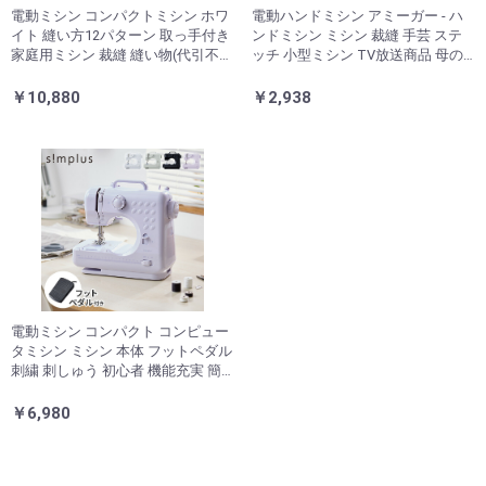
電動ミシン コンパクトミシン ホワ
電動ハンドミシン アミーガー - ハ
イト 縫い方12パターン 取っ手付き
ンドミシン ミシン 裁縫 手芸 ステ
家庭用ミシン 裁縫 縫い物(代引不
ッチ 小型ミシン TV放送商品 母の
可)
日 入学 入園 お裁縫 DIY 手作り(代
引不可)
￥10,880
￥2,938
電動ミシン コンパクト コンピュー
タミシン ミシン 本体 フットペダル
刺繍 刺しゅう 初心者 機能充実 簡
単操作 ブラック 黒 コンパクトミシ
ン みしん 初心者
￥6,980