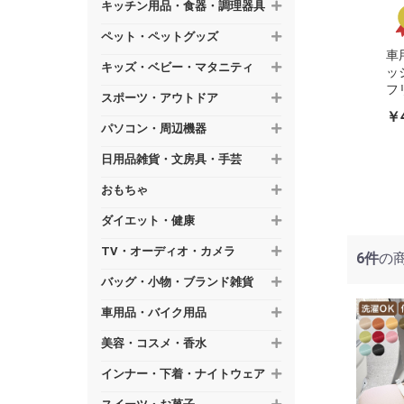
キッチン用品・食器・調理器具
ペット・ペットグッズ
車
キッズ・ベビー・マタニティ
ッ
フ
スポーツ・アウトドア
ッ
￥4
無
パソコン・周辺機器
イ
43
日用品雑貨・文房具・手芸
引
おもちゃ
ダイエット・健康
TV・オーディオ・カメラ
6件
の
バッグ・小物・ブランド雑貨
車用品・バイク用品
美容・コスメ・香水
インナー・下着・ナイトウェア