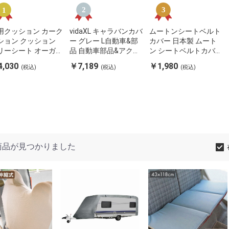
用クッション カーク
vidaXL キャラバンカバ
ムートンシートベルト
ション クッション
ー グレー L自動車&部
カバー 日本製 ムート
リーシート オーガニ
品 自動車部品&アクセ
ン シートベルトカバー
クコットン 日本製
サリー 車両メンテナン
モコモコ カーインテリ
,030
￥7,189
￥1,980
(税込)
(税込)
(税込)
地 シンプル 綿100%
ス・ケア・装飾 自動車
ア ドライブ ふわふわ
ンド綿 ブルー 約
用カバー ストレージ・
おしゃれ 柔らかい(代
×118cm クララ(代
ボディカバー 自動車用
引不可)【メール便配
不可)
ストレージカバー(代
送】
引不可)
商品が見つかりました