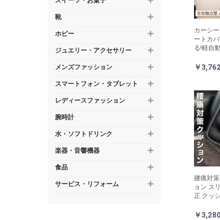
スイーツ・お菓子
靴
カーシー
ホビー
ートカバ
る!軽自
ジュエリー・アクセサリー
るカーシ
t】リ・
￥3,76
メンズファッション
スマートフォン・タブレット
レディースファッション
腕時計
水・ソフトドリンク
楽器・音響機器
食品
腰痛対策
サービス・リフォーム
ョン ス
正 クッ
ョン 車用
クワーク
￥3,28