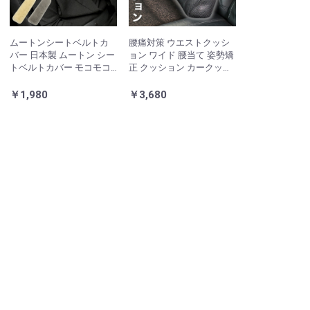
ムートンシートベルトカ
腰痛対策 ウエストクッシ
バー 日本製 ムートン シー
ョン ワイド 腰当て 姿勢矯
トベルトカバー モコモコ
正 クッション カークッシ
カーインテリア ドライブ
ョン 車用 家用 社内用 デス
ふわふわ おしゃれ 柔らか
クワーク チェア 在宅
￥1,980
￥3,680
い(代引不可)【メール便配
送】