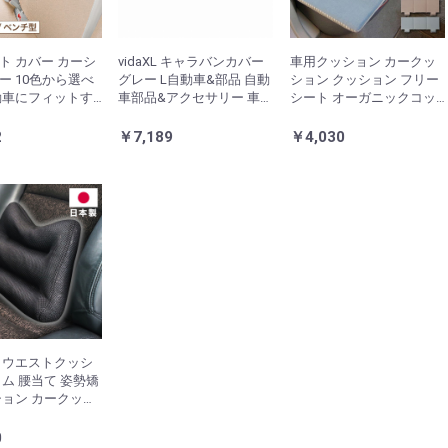
ト カバー カーシ
vidaXL キャラバンカバー
車用クッション カークッ
ー 10色から選べ
グレー L自動車&部品 自動
ション クッション フリー
動車にフィットす
車部品&アクセサリー 車両
シート オーガニックコッ
ートカバー【ReFi
メンテナンス・ケア・装
トン 日本製 無地 シンプル
フィット
飾 自動車用カバー ストレ
綿100% インド綿 ブルー
2
￥7,189
￥4,030
ージ・ボディカバー 自動
約43×118cm クララ(代引
車用ストレージカバー(代
不可)
引不可)
 ウエストクッシ
リム 腰当て 姿勢矯
ション カークッシ
 家用 社内用 デス
 チェア 在宅
0