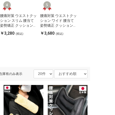
腰痛対策 ウエストクッ
腰痛対策 ウエストクッ
カーシート カバー カ
ション スリム 腰当て
ション ワイド 腰当て
ーシートカバー 10色
姿勢矯正 クッション
姿勢矯正 クッション
から選べる!軽自動車
カークッション 車用
カークッション 車用
フィットするカーシ
￥3,280
￥3,680
￥3,762
(税込)
(税込)
(税込)
家用 社内用 デスクワ
家用 社内用 デスクワ
トカバー【ReFit】
ーク チェア 在宅
ーク チェア 在宅
リ・フィット
在庫有のみ表示