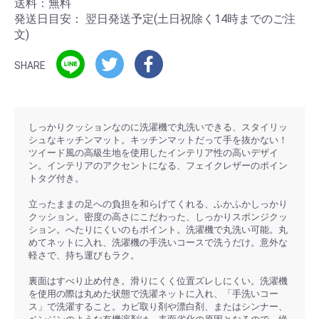
送料：無料
発送日目安：
翌日発送予定(土日祝除く14時までのご注
文)
SHARE
しっかりクッションなのに洗濯機で丸洗いできる、スタイリッ
シュなキッチンマット。キッチンマットだって手を抜かない！
ツイード風の高級生地を使用したインテリア性の高いデザイ
ン。インテリアのアクセントになる、フェイクレザーのポイン
トタグ付き。
立ったままの足への負担を和らげてくれる、ふかふかしっかり
クッション。密度の高さにこだわった、しっかりスポンジクッ
ション。へたりにくいのもポイント。洗濯機で丸洗い可能。丸
めてネットに入れ、洗濯機の手洗いコースで洗うだけ。意外な
軽さで、持ち運びもラク。
裏面はすべり止め付き。滑りにくく位置ズレしにくい。洗濯機
を使用の際は丸めた状態で洗濯ネットに入れ、「手洗いコー
ス」で洗濯すること。カビ取り剤や漂白剤、またはシンナー、