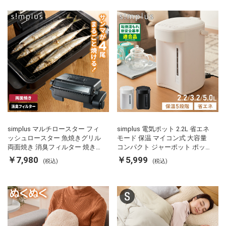
simplus マルチロースター フィ
simplus 電気ポット 2.2L 省エネ
ッシュロースター 魚焼きグリル
モード 保温 マイコン式 大容量
両面焼き 消臭フィルター 焼き魚
コンパクト ジャーポット ポット
両面ヒーター タイマー付き SP-
カルキ抜き 空焚き防止 温度調節
￥7,980
￥5,999
(税込)
(税込)
FRS01 マットブラック シンプラ
軽量 SP-PD22 シンプラス
ス