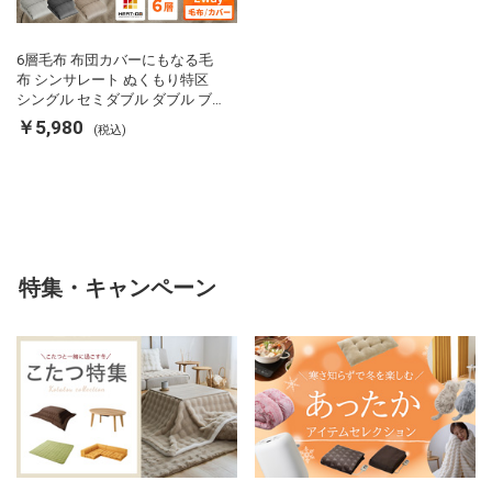
6層毛布 布団カバーにもなる毛
布 シンサレート ぬくもり特区
シングル セミダブル ダブル ブ
ランケット 掛け布団カバー フラ
￥5,980
(税込)
ンネル 保温 蓄熱 吸湿 発熱 断熱
軽い 冬用掛け布団 冬用 布団 洗
える
特集・キャンペーン