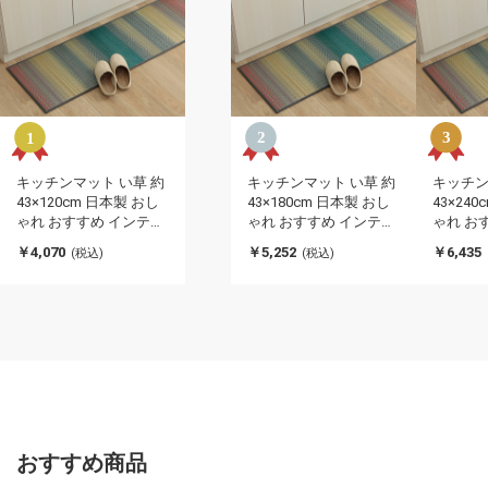
キッチンマット い草 約
キッチンマット い草 約
キッチン
43×120cm 日本製 おし
43×180cm 日本製 おし
43×24
ゃれ おすすめ インテリ
ゃれ おすすめ インテリ
ゃれ お
ア ナチュラル シンプル
ア ナチュラル シンプル
ア ナチ
￥4,070
￥5,252
￥6,435
(税込)
(税込)
い草ラグ 抗菌防臭 カー
い草ラグ 抗菌防臭 カー
い草ラグ
ペット かわいい 国産 日
ペット かわいい 国産 日
ペット 
本製 滑り止め インテリ
本製 滑り止め インテリ
本製 滑
ア 北欧 おしゃれ(代引
ア 北欧 おしゃれ(代引
ア 北欧
不可)
不可)
不可)
おすすめ商品