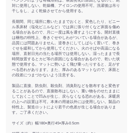
ベンジンのような有機溶剤は、表面劣化の原因となるので、絶
対に使用しない。乾燥機、アイロンの使用不可。洗濯後は吊り
干しをし、よく乾燥させてから使用する。
長期間、同じ場所に敷いたままでおくと、変色したり、ビニー
ル系床材（塩化ビニルなど）では床に張り付くなど床面を傷め
る場合があるので、月に一度は風を通すようにする。開封直後
は梱包の特性上、巻きぐせやしわがついている場合があるが、
品質には問題ありません。逆巻きにしてしばらく置いて、巻き
ぐせを緩和してから使用してください。火のそばや高温になる
場所、直射日光の当たる場所では使用しない。湿ったままで長
時間放置するとカビ等の原因になる場合があるので、乾いた状
態で使用する。マットに勢いよく飛び乗ったりすると、足がす
べる恐れがあります。また、厚みのあるマットなので、床面と
の段差につまづかないよう注意する。
製品に直接、防虫剤、殺虫剤、消臭剤などを散布すると変色す
ることがあるので、直接散布はしない。重い物をのせたままに
しておくことで凹みが生じ、戻らなくなる恐れがある。床暖房
の上への設置は不可。本来の用途以外には使用しない。製品の
特性上、製造ロットにより若干の色差が生じる場合がありま
す。ご了承ください。
サイズ（約）幅180×奥行45×厚み0.5cm