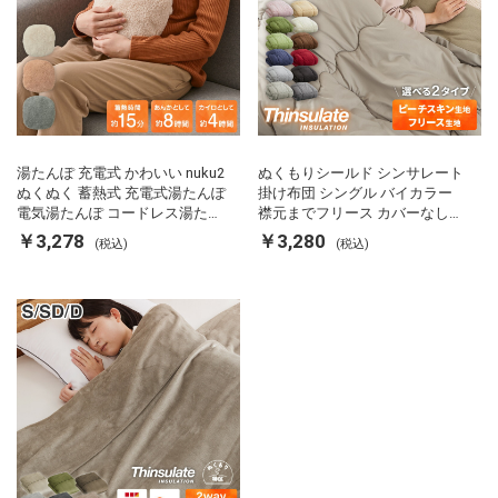
湯たんぽ 充電式 かわいい nuku2
ぬくもりシールド シンサレート
ぬくぬく 蓄熱式 充電式湯たんぽ
掛け布団 シングル バイカラー
電気湯たんぽ コードレス湯たん
襟元までフリース カバーなしで
ぽ エコ 節電 節約 省エネ 充電式
使える 軽い 丸洗い 断熱 保温 抗
￥3,278
￥3,280
(税込)
(税込)
エコ電気あんか EWT-2143 スリ
菌防臭 洗える 防ダニ 軽量 ホコ
ーアップ
リが出にくい 低ホル 暖かい 冬
用掛け布団 掛ふとん 暖かさ羽毛
の約2倍 thinsulate