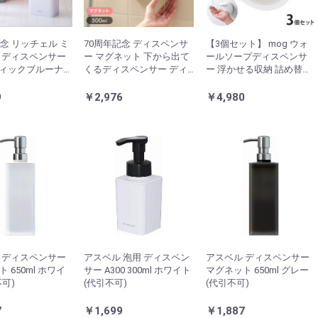
記念 リッチェル ミ
70周年記念 ディスペンサ
【3個セット】 mog ウォ
 ディスペンサー
ー マグネット 下から出て
ールソープディスペンサ
 ディックブルーナ
くるディスペンサー ディ
ー 浮かせる収納 詰め替え
 くすみカラー ボ
ックブルーナ 500ml Miffy
ハンドソープ シャンプー
ランティ 手動 壁掛
ブルーナ 液体 ソープディ
洗剤 ボトル 吸盤 壁面 簡単
9
￥2,976
￥4,980
ン 洗面所 浴室 シ
スペンサー 磁石 詰め替え
取付 大容量 詰め替えボト
 リンスー ボディ
ボトル 壁面 ミッフィー 詰
ル SANEI PW1710-W4 白
め替え プッシュ
ホワイト
 ディスペンサー
アスベル 泡用 ディスペン
アスベル ディスペンサー
 650ml ホワイ
サー A300 300ml ホワイト
マグネット 650ml グレー
可)
(代引不可)
(代引不可)
7
￥1,699
￥1,887