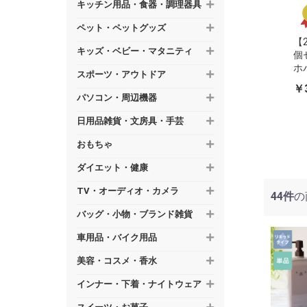
キッチン用品・食器・調理器具
ペット・ペットグッズ
【2
キッズ・ベビー・マタニティ
個
ホ
スポーツ・アウトドア
ス
￥3
代
パソコン・周辺機器
日用品雑貨・文房具・手芸
おもちゃ
ダイエット・健康
TV・オーディオ・カメラ
44件
の
バッグ・小物・ブランド雑貨
車用品・バイク用品
美容・コスメ・香水
インナー・下着・ナイトウェア