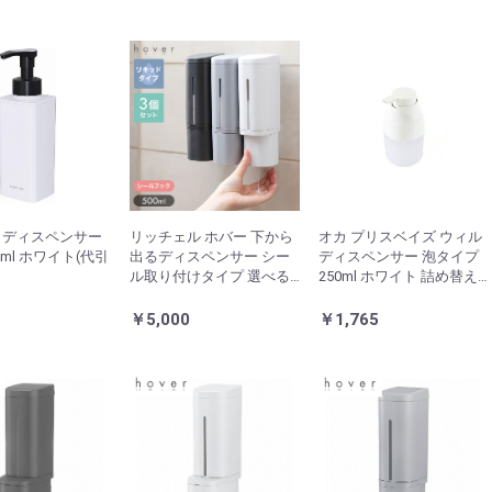
 ディスペンサー
リッチェル ホバー 下から
オカ プリスベイズ ウィル
50ml ホワイト(代引
出るディスペンサー シー
ディスペンサー 泡タイプ
ル取り付けタイプ 選べる3
250ml ホワイト 詰め替え
本セット ホワイト ダーク
しやすく、洗いやすい(代
グレー グレー マグネット
引不可)
1
￥5,000
￥1,765
ディスペンサー ソープデ
ィスペンサー シャンプー