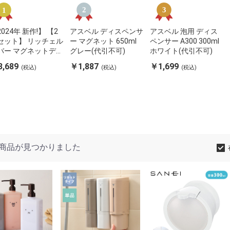
024年 新作!】 【2
アスベル ディスペンサ
アスベル 泡用 ディス
セット】 リッチェル
ー マグネット 650ml
ペンサー A300 300ml
バー マグネットディ
グレー(代引不可)
ホワイト(代引不可)
ペンサー500 グレー
,689
￥1,887
￥1,699
(税込)
(税込)
(税込)
引不可
商品が見つかりました