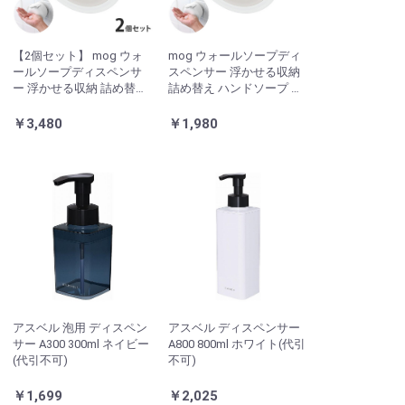
【2個セット】 mog ウォ
mog ウォールソープディ
ールソープディスペンサ
スペンサー 浮かせる収納
ー 浮かせる収納 詰め替え
詰め替え ハンドソープ シ
ハンドソープ シャンプー
ャンプー 洗剤 ボトル 吸盤
洗剤 ボトル 吸盤 壁面 簡単
壁面 簡単取付 大容量 詰め
￥3,480
￥1,980
取付 大容量 詰め替えボト
替えボトル SANEI PW1710
ル SANEI PW1710-W4 白
-W4 白 ホワイト
ホワイト
アスベル 泡用 ディスペン
アスベル ディスペンサー
サー A300 300ml ネイビー
A800 800ml ホワイト(代引
(代引不可)
不可)
￥1,699
￥2,025