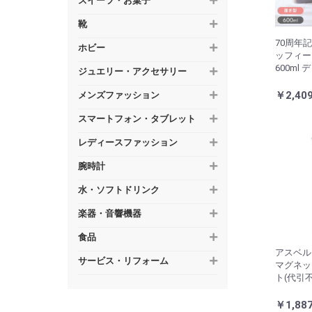
スイーツ・お菓子
靴
70周年
ホビー
ッフィー
600ml
ジュエリー・アクセサリー
おしゃれ
リス グ
￥2,40
メンズファッション
け キッチ
ャンプー
スマートフォン・タブレット
ーソープ
レディースファッション
腕時計
水・ソフトドリンク
楽器・音響機器
食品
アスベル
サービス・リフォーム
マグネット
ト(代引不
￥1,88