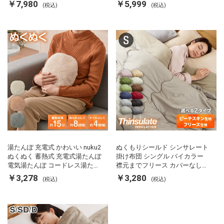
両面ヒーター タイマー付き SP-
カルキ抜き 空焚き防止 温度調節
￥7,980
￥5,999
(税込)
(税込)
FRS01 マットブラック シンプラ
軽量 SP-PD22 シンプラス
ス
湯たんぽ 充電式 かわいい nuku2
ぬくもりシールド シンサレート
ぬくぬく 蓄熱式 充電式湯たんぽ
掛け布団 シングル バイカラー
電気湯たんぽ コードレス湯たん
襟元までフリース カバーなしで
ぽ エコ 節電 節約 省エネ 充電式
使える 軽い 丸洗い 断熱 保温 抗
￥3,278
￥3,280
(税込)
(税込)
エコ電気あんか EWT-2143 スリ
菌防臭 洗える 防ダニ 軽量 ホコ
ーアップ
リが出にくい 低ホル 暖かい 冬
用掛け布団 掛ふとん 暖かさ羽毛
の約2倍 thinsulate