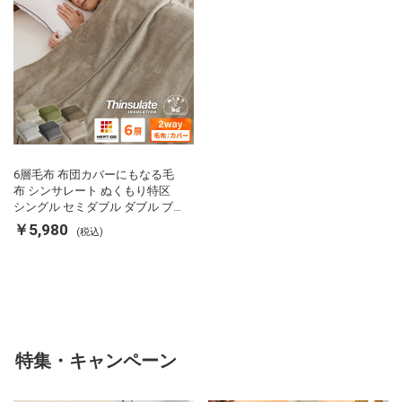
6層毛布 布団カバーにもなる毛
布 シンサレート ぬくもり特区
シングル セミダブル ダブル ブ
ランケット 掛け布団カバー フラ
￥5,980
(税込)
ンネル 保温 蓄熱 吸湿 発熱 断熱
軽い 冬用掛け布団 冬用 布団 洗
える
特集・キャンペーン