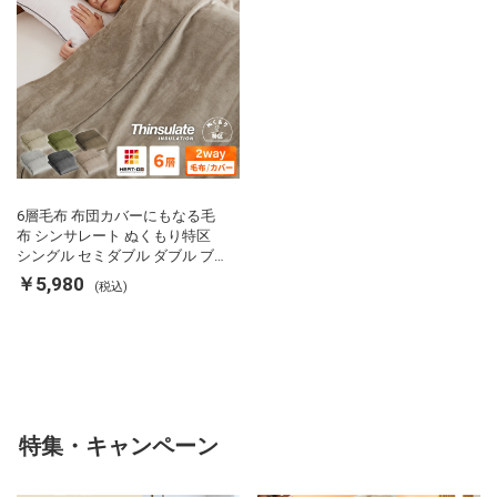
6層毛布 布団カバーにもなる毛
布 シンサレート ぬくもり特区
シングル セミダブル ダブル ブ
ランケット 掛け布団カバー フラ
￥5,980
(税込)
ンネル 保温 蓄熱 吸湿 発熱 断熱
軽い 冬用掛け布団 冬用 布団 洗
える
特集・キャンペーン