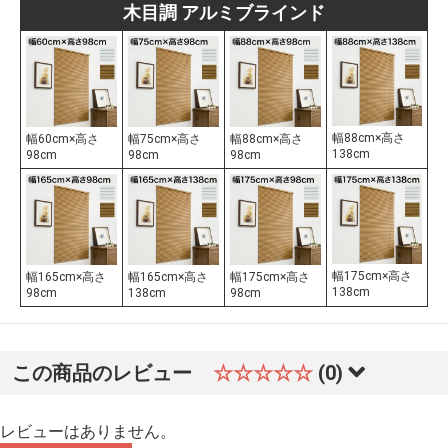
木目調 アルミブラインド
幅88cm×高さ
幅60cm×高さ
幅75cm×高さ
幅88cm×高さ
138cm
98cm
98cm
98cm
幅175cm×高さ
幅165cm×高さ
幅165cm×高さ
幅175cm×高さ
138cm
98cm
138cm
98cm
この商品のレビュー
☆☆☆☆☆
(0)
レビューはありません。