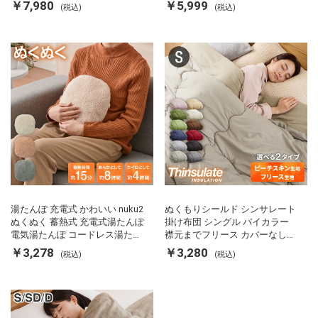
両面ヒーター タイマー付き SP-
カルキ抜き 空焚き防止 温度調節
￥7,980
￥5,999
(税込)
(税込)
FRS01 マットブラック シンプラ
軽量 SP-PD22 シンプラス
ス
湯たんぽ 充電式 かわいい nuku2
ぬくもりシールド シンサレート
ぬくぬく 蓄熱式 充電式湯たんぽ
掛け布団 シングル バイカラー
電気湯たんぽ コードレス湯たん
襟元までフリース カバーなしで
ぽ エコ 節電 節約 省エネ 充電式
使える 軽い 丸洗い 断熱 保温 抗
￥3,278
￥3,280
(税込)
(税込)
エコ電気あんか EWT-2143 スリ
菌防臭 洗える 防ダニ 軽量 ホコ
ーアップ
リが出にくい 低ホル 暖かい 冬
用掛け布団 掛ふとん 暖かさ羽毛
の約2倍 thinsulate