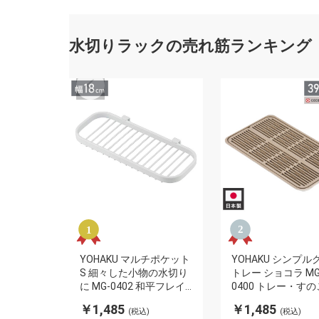
水切りラックの売れ筋ランキング
YOHAKU マルチポケット
YOHAKU シンプル
S 細々した小物の水切り
トレー ショコラ MG
に MG-0402 和平フレイ
0400 トレー・すの
ズ 余白 水切り カゴ 整理
平フレイズ 余白 水
￥1,485
￥1,485
(税込)
(税込)
コップ グラス