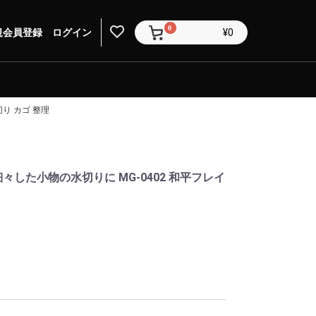
0
規会員登録
ログイン
¥0
切り カゴ 整理
細々した小物の水切りに MG-0402 和平フレイ