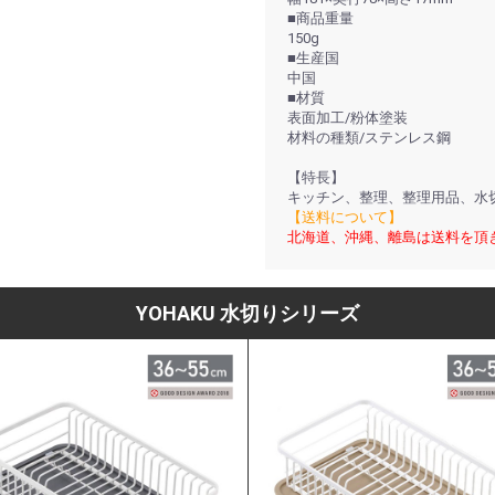
■商品重量
150g
■生産国
中国
■材質
表面加工/粉体塗装
材料の種類/ステンレス鋼
【特長】
キッチン、整理、整理用品、水
【送料について】
北海道、沖縄、離島は送料を頂
YOHAKU 水切りシリーズ