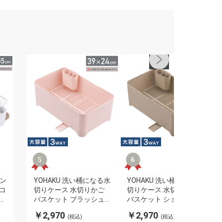
シン
YOHAKU 洗い桶になる水
YOHAKU 洗い桶になる水
コ
切りケース 水切りかご
切りケース 水切りかご
ョ
バスケット ブラッシュピ
バスケット ショコラ MG-
バ
ンク MG-0397 水切りバ
0396 水切りバスケット
￥2,970
￥2,970
(税込)
(税込)
シ
スケット 水切りカゴ 水
水切りカゴ 水切りラック