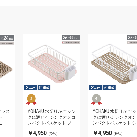
グラス
YOHAKU 水切りかご シン
YOHAKU 水切りかご 
-
クに渡せる シンクオンコ
クに渡せる シンクオン
こ 和
ンパクトバスケット ブラ
ンパクトバスケット シ
切り
ッシュピンク MG-0399
コラ MG-0398 水切り
￥4,950
￥4,950
(税込)
(税込)
水切りバスケット 水切り
スケット 水切りカゴ 