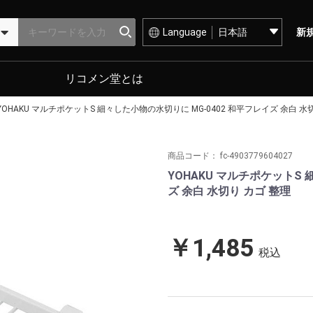
Language
新
リコメン堂とは
YOHAKU マルチポケットS 細々した小物の水切りに MG-0402 和平フレイズ 余白 水
商品コード：
fc-4903779604027
YOHAKU マルチポケットS 
ズ 余白 水切り カゴ 整理
￥1,485
税込