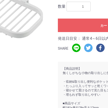
数量
カー
発送日目安：
通常4～6日以
SHARE
【商品説明】
無くしがちな小物の取り出しに
・収納&取り出し便利なポケッ
・たっぷり入ってサッと乾くワ
・寝かせて置けるので見た目も
・埋もれず取り出しやすい
■商品サイズ
幅181×奥行78×高さ17mm