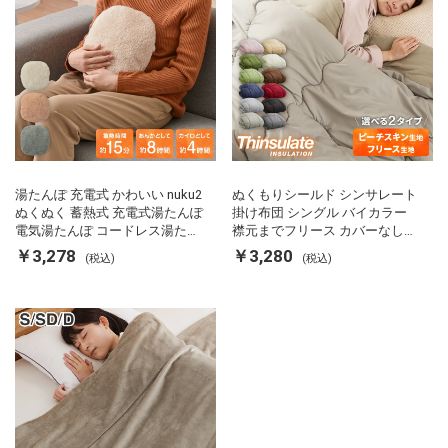
湯たんぽ 充電式 かわいい nuku2
ぬくもりシールド シンサレート
ぬくぬく 蓄熱式 充電式湯たんぽ
掛け布団 シングル バイカラー
電気湯たんぽ コードレス湯たん
襟元までフリース カバーなしで
ぽ エコ 節電 節約 省エネ 充電式
使える 軽い 丸洗い 断熱 保温 抗
￥3,278
￥3,280
(税込)
(税込)
エコ電気あんか EWT-2143 スリ
菌防臭 洗える 防ダニ 軽量 ホコ
ーアップ
リが出にくい 低ホル 暖かい 冬
用掛け布団 掛ふとん 暖かさ羽毛
の約2倍 thinsulate