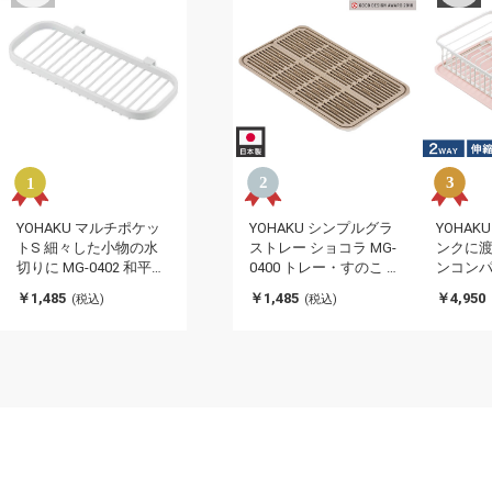
YOHAKU マルチポケッ
YOHAKU シンプルグラ
YOHAK
トS 細々した小物の水
ストレー ショコラ MG-
ンクに渡
切りに MG-0402 和平フ
0400 トレー・すのこ 和
ンコン
レイズ 余白 水切り カゴ
平フレイズ 余白 水切り
ト ブラ
￥1,485
￥1,485
￥4,950
(税込)
(税込)
整理
コップ グラス
MG-03
ット 水
上 水切
レイズ