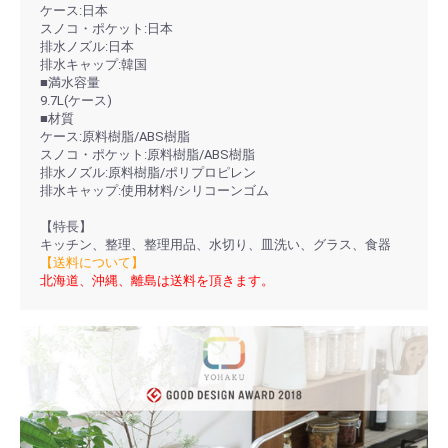
ケース:日本
スノコ・ポケット:日本
排水ノズル:日本
排水キャップ:韓国
■満水容量
9.7L(ケース)
■材質
ケース:原料樹脂/ABS樹脂
スノコ・ポケット:原料樹脂/ABS樹脂
排水ノズル:原料樹脂/ポリプロピレン
排水キャップ:使用材料/シリコーンゴム
【特長】
キッチン、整理、整理用品、水切り、皿洗い、グラス、食器
【送料について】
北海道、沖縄、離島は送料を頂きます。