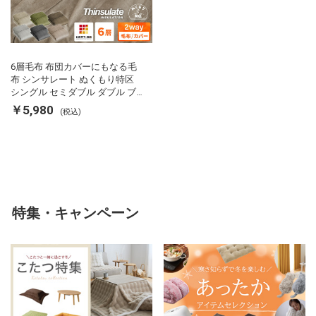
6層毛布 布団カバーにもなる毛
布 シンサレート ぬくもり特区
シングル セミダブル ダブル ブ
ランケット 掛け布団カバー フラ
￥5,980
(税込)
ンネル 保温 蓄熱 吸湿 発熱 断熱
軽い 冬用掛け布団 冬用 布団 洗
える
特集・キャンペーン