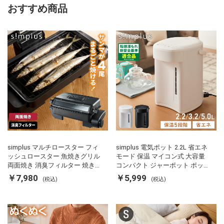
おすすめ商品
simplus マルチロースター フィ
simplus 電気ポット 2.2L 省エネ
ッシュロースター 魚焼きグリル
モード 保温 マイコン式 大容量
両面焼き 消臭フィルター 焼き魚
コンパクト ジャーポット ポット
両面ヒーター タイマー付き SP-
カルキ抜き 空焚き防止 温度調節
￥7,980
￥5,999
(税込)
(税込)
FRS01 マットブラック シンプラ
軽量 SP-PD22 シンプラス
ス