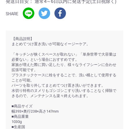
発送日目安：
通常4～6日以内に発送予定(土日祝除く)
SHARE
【商品説明】
まとめてつけ置き洗いが可能なイージーケア。
「キッチンが狭くスペースが取れない」「単身世帯で大容量は
必要ない」という場合におすすめです。
家族が増えた際に買い足したり、様々なライフシーンに合わせ
拡張可能です。
プラスチックケースに栓をすることで、洗い桶として使用する
ことが可能。
パーツを取り外してまとめてつけ置き洗いができます。
水切り特有のヌメリもゴシゴシこすり洗いすることなく掃除で
きるので、メンテナンスも楽々終えられます。
■商品サイズ
幅393×奥行238×高さ147mm
■商品重量
1030g
■生産国