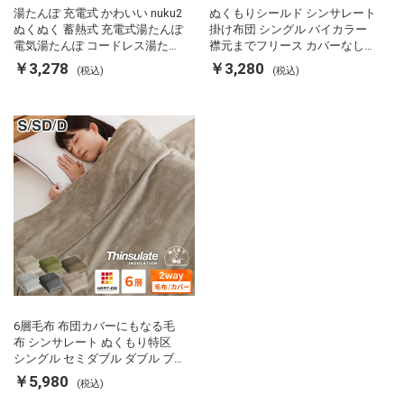
湯たんぽ 充電式 かわいい nuku2
ぬくもりシールド シンサレート
ぬくぬく 蓄熱式 充電式湯たんぽ
掛け布団 シングル バイカラー
電気湯たんぽ コードレス湯たん
襟元までフリース カバーなしで
ぽ エコ 節電 節約 省エネ 充電式
使える 軽い 丸洗い 断熱 保温 抗
￥3,278
￥3,280
(税込)
(税込)
エコ電気あんか EWT-2143 スリ
菌防臭 洗える 防ダニ 軽量 ホコ
ーアップ
リが出にくい 低ホル 暖かい 冬
用掛け布団 掛ふとん 暖かさ羽毛
の約2倍 thinsulate
6層毛布 布団カバーにもなる毛
布 シンサレート ぬくもり特区
シングル セミダブル ダブル ブ
ランケット 掛け布団カバー フラ
￥5,980
(税込)
ンネル 保温 蓄熱 吸湿 発熱 断熱