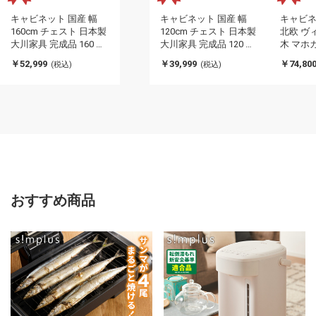
キャビネット 国産 幅
キャビネット 国産 幅
キャビネッ
160cm チェスト 日本製
120cm チェスト 日本製
北欧 ヴ
大川家具 完成品 160 収
大川家具 完成品 120 収
木 マホ
納棚 開き扉 サイドボー
納棚 開き扉 サイドボー
イドボー
￥52,999
￥39,999
￥74,80
(税込)
(税込)
ド リビングボード 棚 収
ド リビングボード 棚 収
ード 収
納 グレー ホワイト ウォ
納 グレー ホワイト ウォ
製 フリ
ールナット セラミック
ールナット セラミック
ード 高
柄 石目柄 ホテルライク
柄 石目柄 ホテルライク
ト AVA
(代引不可)
(代引不可)
引不可)
おすすめ商品