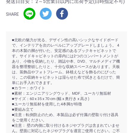
発送日目安：
2～5営業日以内に出荷予定(日時指定不可)
SHARE
■北欧の魅力が光る、デザイン性の高いシックなサイドボード
で、インテリアを次のレベルにアップグレードしましょう。 4
本の木製の脚が付いた、安定感のあるブックキャビネットで
す。サイドキャビネットの扉内には2つのコンパートメントが
あり、小物を収納したり、雑誌や本、DVD、マルチメディア機
器を整理整頓したりと、十分な収納スペースがあります。天板
は、装飾品やフォトフレーム、鉢植えなどを飾るのにぴった
り。この収納キャビネットは湿らせた布で拭きとるだけで、簡
単にお手入れできます。
■カラー：ホワイト
■素材：エンジニアリングウッド、MDF、ユーカリ無垢材
■サイズ：60 x 35 x 70 cm (幅 x 奥行き x 高さ)
■ユーカリ無垢材を使用した4本脚が特徴
■要組み立て
■注意：転倒防止のため、本製品は必ず付属の壁取り付け器具
をご使用ください。
■注意： 壁の内側に取り付けるネジやプラグは含まれていませ
ん。壁面に対応したネジやプラグを適宜ご使用ください。ご不