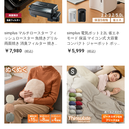
simplus マルチロースター フィ
simplus 電気ポット 2.2L 省エネ
ッシュロースター 魚焼きグリル
モード 保温 マイコン式 大容量
両面焼き 消臭フィルター 焼き魚
コンパクト ジャーポット ポット
両面ヒーター タイマー付き SP-
カルキ抜き 空焚き防止 温度調節
￥7,980
￥5,999
(税込)
(税込)
FRS01 マットブラック シンプラ
軽量 SP-PD22 シンプラス
ス