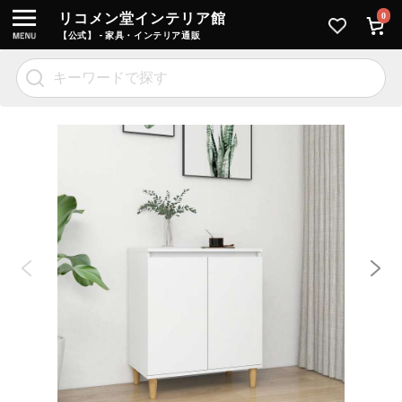
リコメン堂インテリア館
0
【公式】 - 家具・インテリア通販