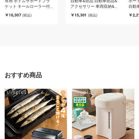
専用 ボトムサポートブラ
自動車&部品 自動車部品&
ポート
ケット キールローラー付
アクセサリー 車両収納&カ
自動
き自動車&部品 自動車部品
ーゴ 車両トレーラー ボー
アク
￥10,307
￥15,301
￥2,2
(税込)
(税込)
&アクセサリー 車両収納&
トトレーラー(代引不可)
クラ
カーゴ 車両トレーラー ボ
リ(代
ートトレーラー(代引不可)
おすすめ商品