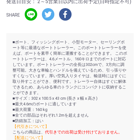
発送日目安：
2～5営業日以内に出荷予定(日時指定不可)
SHARE
■ボート、フィッシングボート、小型モーター、セーリングボ
ート等に最適なボートトレーラー。このボートトレーラーを使
えば、ボートを素早く簡単に運搬することができます。 このボ
ートトレーラーは、4.6メートル、160キロまでのボートに対応
しています。ボートトレーラーの全長は302cmで、3方向に調
整可能。大きな車輪とハンドルを備えているため、引っ張りや
すくなっています。厚い空気入りタイヤは、輸送時にはすぐに
取り外すことができ、便利です。トレーラー自体はすぐに解体
できるため、あらゆる車のトランクにコンパクトに収納するこ
とができます。
■サイズ：302 x 100.5 x 43 cm (長さ x 幅 x 高さ)
■最大4.6mのボートに適しています
■最大荷重：160 kg
■全ての部品はそれぞれ1.2mを超えません
■防錆加工：はい
【代引きについて】
こちらの商品は、
代引きでの出荷は受け付けておりません。
【配送について】