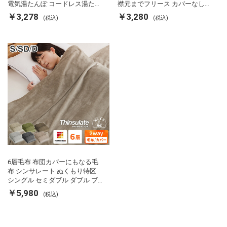
電気湯たんぽ コードレス湯たん
襟元までフリース カバーなしで
ぽ エコ 節電 節約 省エネ 充電式
使える 軽い 丸洗い 断熱 保温 抗
￥3,278
￥3,280
(税込)
(税込)
エコ電気あんか EWT-2143 スリ
菌防臭 洗える 防ダニ 軽量 ホコ
ーアップ
リが出にくい 低ホル 暖かい 冬
用掛け布団 掛ふとん 暖かさ羽毛
の約2倍 thinsulate
6層毛布 布団カバーにもなる毛
布 シンサレート ぬくもり特区
シングル セミダブル ダブル ブ
ランケット 掛け布団カバー フラ
￥5,980
(税込)
ンネル 保温 蓄熱 吸湿 発熱 断熱
軽い 冬用掛け布団 冬用 布団 洗
える