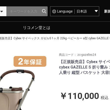
Language
新
リコメン堂とは
販売店】Cybex サイベックス ガゼルS 1ヶ月 22kg ベビーカー a型 cybex GA
商品コード：
zc-gazelles24
【正規販売店】Cybex サイベ
cybex GAZELLE S 折
人乗り 縦型 バスケット 大容
￥110,000
税込