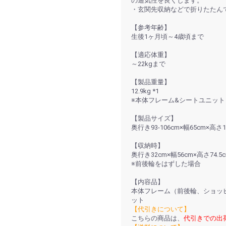
の通気性を良くします。
・玄関先収納などで折りたたん
【参考年齢】
生後1ヶ月頃～4歳頃まで
【適応体重】
～22kgまで
【製品重量】
12.9kg *1
※本体フレーム&シートユニット
【製品サイズ】
奥行き93-106cm×幅65cm×高さ10
【収納時】
奥行き32cm×幅56cm×高さ74.5
※前後輪をはずした場合
【内容品】
本体フレーム（前後輪、ショッ
ット
【代引きについて】
こちらの商品は、
代引きでの出