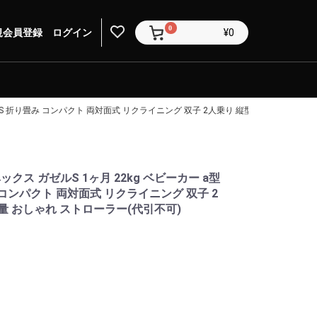
0
規会員登録
ログイン
¥0
ZELLE S 折り畳み コンパクト 両対面式 リクライニング 双子 2人乗り 縦型 バスケット 
ックス ガゼルS 1ヶ月 22kg ベビーカー a型
り畳み コンパクト 両対面式 リクライニング 双子 2
量 おしゃれ ストローラー(代引不可)