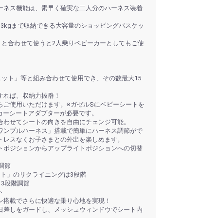
ーネス機能は、素早く確実な二人分のハーネス装着
3kgまで収納できる大容量のショッピングバスケッ
トと合わせて使うと2人乗りベビーカーとしてもご使
ニット」等と組み合わせて使用でき、その数最大15
すれば、収納力抜群！
らご使用いただけます。※ガゼルSにベビーシートを
 カーシートアダプターが必要です。
合わせてシートの向きを自由にチェンジ可能。
ワンプルハーネス」搭載で簡単にハーネス調節がで
トレスなくお子さまとの外出を楽しめます。
トポジションからアップライトポジションへの切替
調節
ット」のリクライニングは3段階
3段階調節
ト
ン搭載でさらに快適な乗り心地を実現！
は日差しをガードし、メッシュウィンドウでシート内