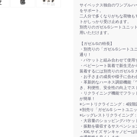
サイベックス独自のワンプルハ
をサポート。
二人分で多くなりがちな荷物も1
トがしっかり受け止めます。
別売りのガゼルSシートユニッ
用いただけます。
【ガゼルSの特長】
・別売りの「ガゼルSシートユ
通り！
・バケットと組み合わせて使用
・ベビーシート装着で新生児か
装着するには別売りのガゼルS
・お子さまの成長や様子に合わ
・革新的なハーネス調節機能「
き、利便性、安全性の向上でス
・リクライニング機能でフラッ
が簡単！
※シートリクライニング：4段階
※別売り「ガゼルS シートユニ
※レッグレストリクライニング：
・大容量のショッピングバケッ
・振動を吸収するサスペンショ
・XXLサイズ サンキャノピー