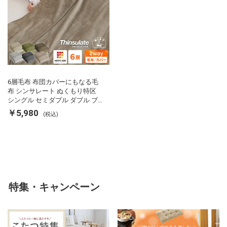
6層毛布 布団カバーにもなる毛
布 シンサレート ぬくもり特区
シングル セミダブル ダブル ブ
ランケット 掛け布団カバー フラ
￥5,980
(税込)
ンネル 保温 蓄熱 吸湿 発熱 断熱
軽い 冬用掛け布団 冬用 布団 洗
える
特集・キャンペーン