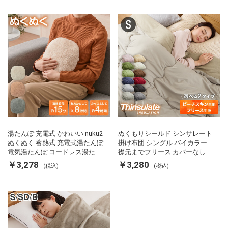
ス
湯たんぽ 充電式 かわいい nuku2
ぬくもりシールド シンサレート
ぬくぬく 蓄熱式 充電式湯たんぽ
掛け布団 シングル バイカラー
電気湯たんぽ コードレス湯たん
襟元までフリース カバーなしで
ぽ エコ 節電 節約 省エネ 充電式
使える 軽い 丸洗い 断熱 保温 抗
￥3,278
￥3,280
(税込)
(税込)
エコ電気あんか EWT-2143 スリ
菌防臭 洗える 防ダニ 軽量 ホコ
ーアップ
リが出にくい 低ホル 暖かい 冬
用掛け布団 掛ふとん 暖かさ羽毛
の約2倍 thinsulate