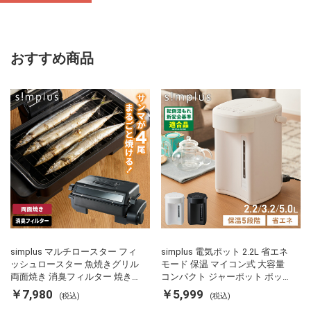
おすすめ商品
simplus マルチロースター フィ
simplus 電気ポット 2.2L 省エネ
ッシュロースター 魚焼きグリル
モード 保温 マイコン式 大容量
両面焼き 消臭フィルター 焼き魚
コンパクト ジャーポット ポット
両面ヒーター タイマー付き SP-
カルキ抜き 空焚き防止 温度調節
￥7,980
￥5,999
(税込)
(税込)
FRS01 マットブラック シンプラ
軽量 SP-PD22 シンプラス