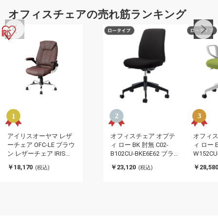
オフィスチェアの売れ筋ランキング
アイリスオーヤマ レザ
オフィスチェア オプテ
オフィス
ーチェア OFC-LE ブラウ
ィ ロー BK 肘無 C02-
ィ ロー E
ン レザーチェア IRIS
B102CU-BKE6E62 ブラ
W152CU
OYAMA(代引不可)
ック 椅子 リモートワー
トオリー
￥18,170
￥23,120
￥28,58
(税込)
(税込)
ク 在宅 仕事 勉強 快適
トワーク
おしゃれ パソコンチェ
快適 お
ア デスクチェア 会社
チェア 
(代引不可)
社(代引