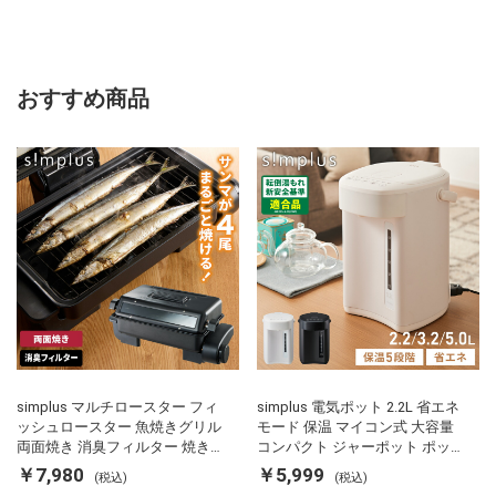
おすすめ商品
simplus マルチロースター フィ
simplus 電気ポット 2.2L 省エネ
ッシュロースター 魚焼きグリル
モード 保温 マイコン式 大容量
両面焼き 消臭フィルター 焼き魚
コンパクト ジャーポット ポット
両面ヒーター タイマー付き SP-
カルキ抜き 空焚き防止 温度調節
￥7,980
￥5,999
(税込)
(税込)
FRS01 マットブラック シンプラ
軽量 SP-PD22 シンプラス