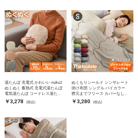
ス
湯たんぽ 充電式 かわいい nuku2
ぬくもりシールド シンサレート
ぬくぬく 蓄熱式 充電式湯たんぽ
掛け布団 シングル バイカラー
電気湯たんぽ コードレス湯たん
襟元までフリース カバーなしで
ぽ エコ 節電 節約 省エネ 充電式
使える 軽い 丸洗い 断熱 保温 抗
￥3,278
￥3,280
(税込)
(税込)
エコ電気あんか EWT-2143 スリ
菌防臭 洗える 防ダニ 軽量 ホコ
ーアップ
リが出にくい 低ホル 暖かい 冬
用掛け布団 掛ふとん 暖かさ羽毛
の約2倍 thinsulate