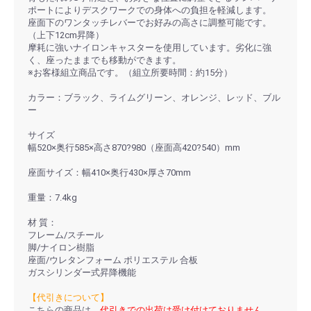
ポートによりデスクワークでの身体への負担を軽減します。
座面下のワンタッチレバーでお好みの高さに調整可能です。
（上下12cm昇降）
摩耗に強いナイロンキャスターを使用しています。劣化に強
く、座ったままでも移動ができます。
※お客様組立商品です。（組立所要時間：約15分）
カラー：ブラック、ライムグリーン、オレンジ、レッド、ブル
ー
サイズ
幅520×奥行585×高さ870?980（座面高420?540）mm
座面サイズ：幅410×奥行430×厚さ70mm
重量：7.4kg
材 質：
フレーム/スチール
脚/ナイロン樹脂
座面/ウレタンフォーム ポリエステル 合板
ガスシリンダー式昇降機能
【代引きについて】
こちらの商品は、
代引きでの出荷は受け付けておりません。