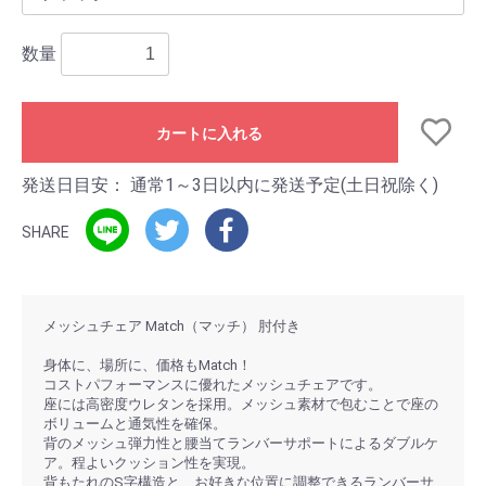
数量
カートに入れる
発送日目安：
通常1～3日以内に発送予定(土日祝除く)
SHARE
メッシュチェア Match（マッチ） 肘付き
身体に、場所に、価格もMatch！
コストパフォーマンスに優れたメッシュチェアです。
座には高密度ウレタンを採用。メッシュ素材で包むことで座の
ボリュームと通気性を確保。
背のメッシュ弾力性と腰当てランバーサポートによるダブルケ
ア。程よいクッション性を実現。
背もたれのS字構造と、お好きな位置に調整できるランバーサ