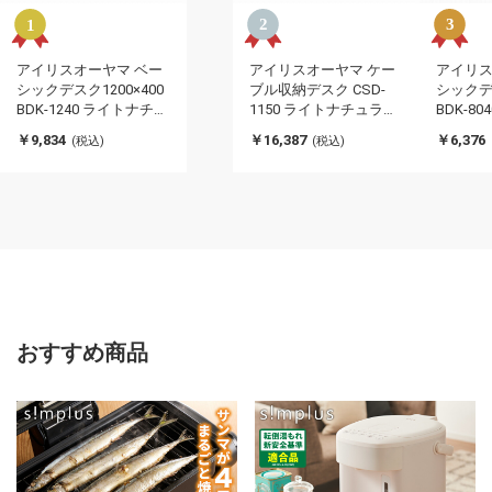
アイリスオーヤマ ベー
アイリスオーヤマ ケー
アイリス
シックデスク1200×400
ブル収納デスク CSD-
シックデス
BDK-1240 ライトナチュ
1150 ライトナチュラ
BDK-8
ラル/ブラック IRIS
ル/ホワイト IRIS
ラック IR
￥9,834
￥16,387
￥6,376
(税込)
(税込)
OHYAMA(代引不可)
OHYAMA(代引不可)
引不可)
おすすめ商品