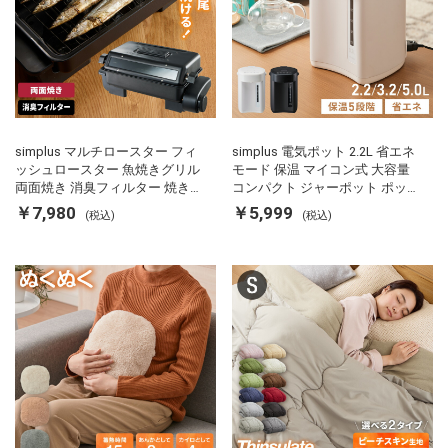
simplus マルチロースター フィ
simplus 電気ポット 2.2L 省エネ
ッシュロースター 魚焼きグリル
モード 保温 マイコン式 大容量
両面焼き 消臭フィルター 焼き魚
コンパクト ジャーポット ポット
両面ヒーター タイマー付き SP-
カルキ抜き 空焚き防止 温度調節
￥7,980
￥5,999
(税込)
(税込)
FRS01 マットブラック シンプラ
軽量 SP-PD22 シンプラス
ス