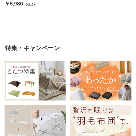
ランケット 掛け布団カバー フラ
￥5,980
(税込)
ンネル 保温 蓄熱 吸湿 発熱 断熱
軽い 冬用掛け布団 冬用 布団 洗
える
特集・キャンペーン