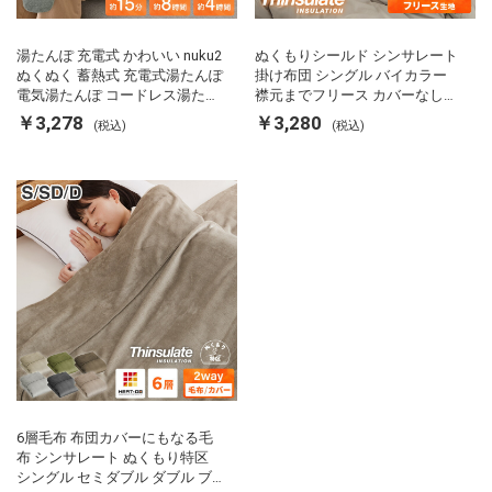
湯たんぽ 充電式 かわいい nuku2
ぬくもりシールド シンサレート
ぬくぬく 蓄熱式 充電式湯たんぽ
掛け布団 シングル バイカラー
電気湯たんぽ コードレス湯たん
襟元までフリース カバーなしで
ぽ エコ 節電 節約 省エネ 充電式
使える 軽い 丸洗い 断熱 保温 抗
￥3,278
￥3,280
(税込)
(税込)
エコ電気あんか EWT-2143 スリ
菌防臭 洗える 防ダニ 軽量 ホコ
ーアップ
リが出にくい 低ホル 暖かい 冬
用掛け布団 掛ふとん 暖かさ羽毛
の約2倍 thinsulate
6層毛布 布団カバーにもなる毛
布 シンサレート ぬくもり特区
シングル セミダブル ダブル ブ