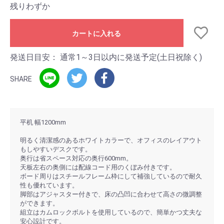
残りわずか
カートに入れる
発送日目安：
通常1～3日以内に発送予定(土日祝除く)
SHARE
平机 幅1200mm
明るく清潔感のあるホワイトカラーで、オフィスのレイアウト
もしやすいデスクです。
奥行は省スペース対応の奥行600mm。
天板左右の奥側には配線コード用のくぼみ付きです。
ボード周りはスチールフレーム枠にして補強しているので耐久
性も優れています。
脚部はアジャスター付きで、床の凸凹に合わせて高さの微調整
ができます。
組立はカムロックボルトを使用しているので、簡単かつ丈夫な
安心設計です。