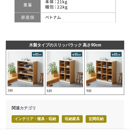
木製タイプのスリッパラック 高さ90cm
3杯
6杯
9杯
関連カテゴリ
インテリア・寝具・収納
収納家具
玄関収納