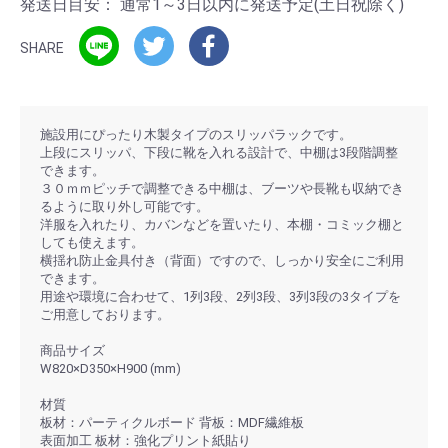
発送日目安：
通常1～3日以内に発送予定(土日祝除く)
SHARE
施設用にぴったり木製タイプのスリッパラックです。
上段にスリッパ、下段に靴を入れる設計で、中棚は3段階調整
できます。
３０ｍｍピッチで調整できる中棚は、ブーツや長靴も収納でき
るように取り外し可能です。
洋服を入れたり、カバンなどを置いたり、本棚・コミック棚と
しても使えます。
横揺れ防止金具付き（背面）ですので、しっかり安全にご利用
できます。
用途や環境に合わせて、1列3段、2列3段、3列3段の3タイプを
ご用意しております。
商品サイズ
W820×D350×H900 (mm)
材質
板材：パーティクルボード 背板：MDF繊維板
表面加工 板材：強化プリント紙貼り