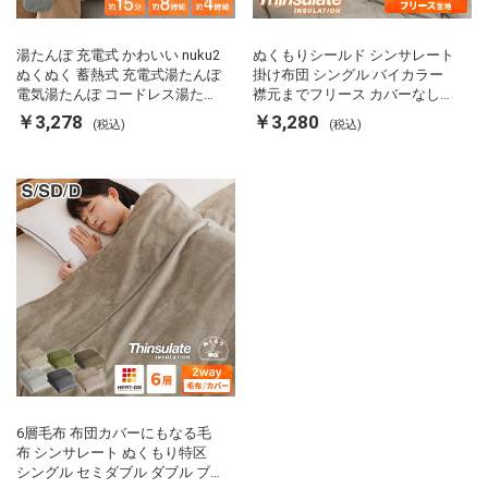
湯たんぽ 充電式 かわいい nuku2
ぬくもりシールド シンサレート
ぬくぬく 蓄熱式 充電式湯たんぽ
掛け布団 シングル バイカラー
電気湯たんぽ コードレス湯たん
襟元までフリース カバーなしで
ぽ エコ 節電 節約 省エネ 充電式
使える 軽い 丸洗い 断熱 保温 抗
￥3,278
￥3,280
(税込)
(税込)
エコ電気あんか EWT-2143 スリ
菌防臭 洗える 防ダニ 軽量 ホコ
ーアップ
リが出にくい 低ホル 暖かい 冬
用掛け布団 掛ふとん 暖かさ羽毛
の約2倍 thinsulate
6層毛布 布団カバーにもなる毛
布 シンサレート ぬくもり特区
シングル セミダブル ダブル ブ