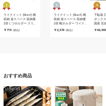
ライクイット (like-it) 靴
ライクイット (like-it) 靴
下駄箱 
収納 省スペース 収納量
収納 省スペース 収納量
ボックス
2倍くつホルダー スリ
2倍 靴ホルダー ワイド
国産 完成
ム 2P 約幅8x奥26x高
6P 約幅10x奥26x高さ
行35cm
￥715
￥2,376
￥46,90
(税込)
(税込)
13.5cm ホワイト 日本製
13.5cm ホワイト 日本製
関 収納 
SHS-01 スニーカー収納
SHW-01S スニーカー収
ラー 棚
男女兼用(代引不可)
納 男女兼用(代引不可)
大容量 
ズラック
換気でき
おすすめ商品