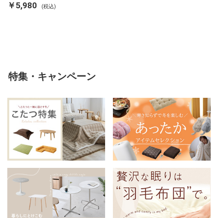
ランケット 掛け布団カバー フラ
￥5,980
(税込)
ンネル 保温 蓄熱 吸湿 発熱 断熱
軽い 冬用掛け布団 冬用 布団 洗
える
特集・キャンペーン