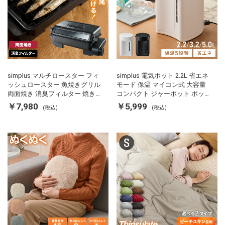
simplus マルチロースター フィ
simplus 電気ポット 2.2L 省エネ
ッシュロースター 魚焼きグリル
モード 保温 マイコン式 大容量
両面焼き 消臭フィルター 焼き魚
コンパクト ジャーポット ポット
両面ヒーター タイマー付き SP-
カルキ抜き 空焚き防止 温度調節
￥7,980
￥5,999
(税込)
(税込)
FRS01 マットブラック シンプラ
軽量 SP-PD22 シンプラス
ス