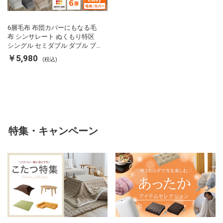
6層毛布 布団カバーにもなる毛
布 シンサレート ぬくもり特区
シングル セミダブル ダブル ブ
ランケット 掛け布団カバー フラ
￥5,980
(税込)
ンネル 保温 蓄熱 吸湿 発熱 断熱
軽い 冬用掛け布団 冬用 布団 洗
える
特集・キャンペーン