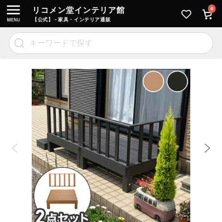
リコメン堂インテリア館
0
【公式】 - 家具・インテリア通販