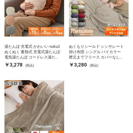
湯たんぽ 充電式 かわいい nuku2
ぬくもりシールド シンサレート
ぬくぬく 蓄熱式 充電式湯たんぽ
掛け布団 シングル バイカラー
電気湯たんぽ コードレス湯たん
襟元までフリース カバーなしで
ぽ エコ 節電 節約 省エネ 充電式
使える 軽い 丸洗い 断熱 保温 抗
￥3,278
￥3,280
(税込)
(税込)
エコ電気あんか EWT-2143 スリ
菌防臭 洗える 防ダニ 軽量 ホコ
ーアップ
リが出にくい 低ホル 暖かい 冬
用掛け布団 掛ふとん 暖かさ羽毛
の約2倍 thinsulate