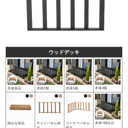
ウッドデッキ
本体4個
本体単品
本体2個
本体3個
本体+踏み台
踏み台単品
サイドパネル単
コーナーパネル
品
単品