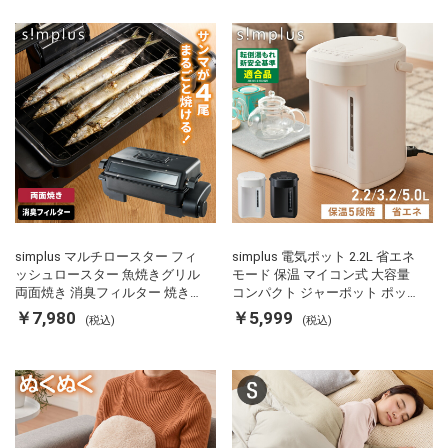
simplus マルチロースター フィ
simplus 電気ポット 2.2L 省エネ
ッシュロースター 魚焼きグリル
モード 保温 マイコン式 大容量
両面焼き 消臭フィルター 焼き魚
コンパクト ジャーポット ポット
両面ヒーター タイマー付き SP-
カルキ抜き 空焚き防止 温度調節
￥7,980
￥5,999
(税込)
(税込)
FRS01 マットブラック シンプラ
軽量 SP-PD22 シンプラス
ス