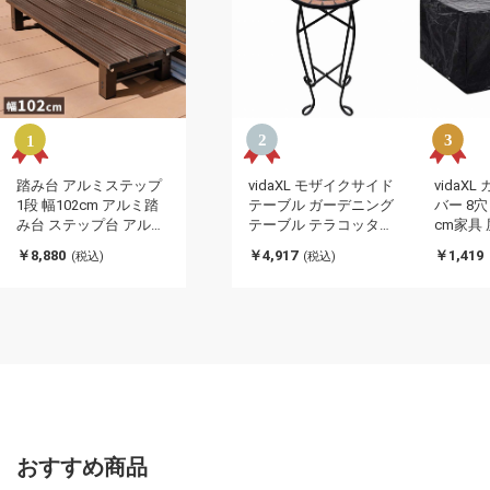
踏み台 アルミステップ
vidaXL モザイクサイド
vidaX
1段 幅102cm アルミ踏
テーブル ガーデニング
バー 8穴 1
み台 ステップ台 アルミ
テーブル テラコッタホ
cm家具
縁台 ベンチ アルミベン
ーム&ガーデン 芝&ガー
サリ 屋
￥8,880
￥4,917
￥1,419
(税込)
(税込)
チ 長椅子 椅子 アルミス
デン ガーデニング 植物
引不可)
テップ台 ガーデニング
スタンド(代引不可)
昇降 足場 段差ステップ
(代引不可)
おすすめ商品