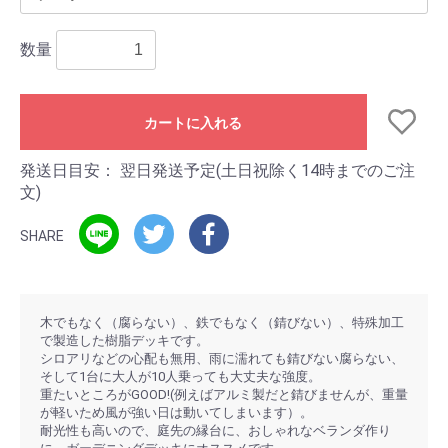
数量
カートに入れる
発送日目安：
翌日発送予定(土日祝除く14時までのご注
文)
SHARE
木でもなく（腐らない）、鉄でもなく（錆びない）、特殊加工
で製造した樹脂デッキです。
シロアリなどの心配も無用、雨に濡れても錆びない腐らない、
そして1台に大人が10人乗っても大丈夫な強度。
重たいところがGOOD!(例えばアルミ製だと錆びませんが、重量
が軽いため風が強い日は動いてしまいます）。
耐光性も高いので、庭先の縁台に、おしゃれなベランダ作り