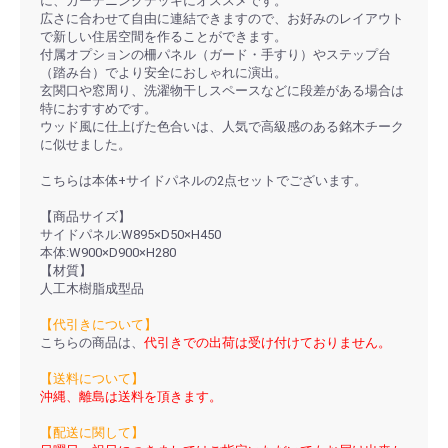
に、ガーデニングデッキにオススメです。
広さに合わせて自由に連結できますので、お好みのレイアウト
で新しい住居空間を作ることができます。
付属オプションの柵パネル（ガード・手すり）やステップ台
（踏み台）でより安全におしゃれに演出。
玄関口や窓周り、洗濯物干しスペースなどに段差がある場合は
特におすすめです。
ウッド風に仕上げた色合いは、人気で高級感のある銘木チーク
に似せました。
こちらは本体+サイドパネルの2点セットでございます。
【商品サイズ】
サイドパネル:W895×D50×H450
本体:W900×D900×H280
【材質】
人工木樹脂成型品
【代引きについて】
こちらの商品は、
代引きでの出荷は受け付けておりません。
【送料について】
沖縄、離島は送料を頂きます。
【配送に関して】