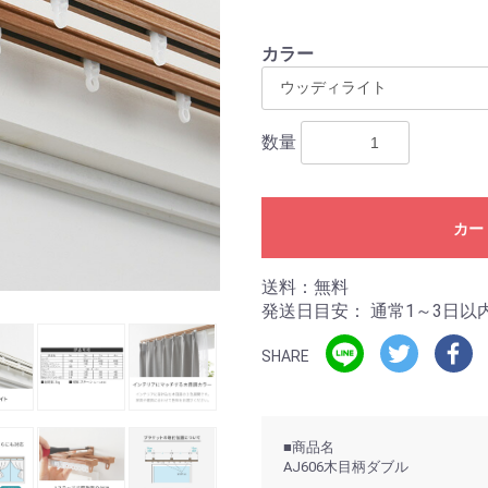
カラー
数量
カー
送料：無料
発送日目安：
通常1～3日以
SHARE
■商品名
AJ606木目柄ダブル