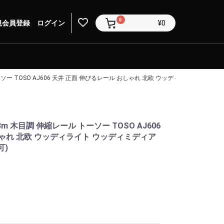
0
規会員登録
ログイン
¥0
ーソー TOSO AJ606 天井 正面 伸びるレール おしゃれ 北欧 ウッディライト ウッ
m 木目調 伸縮レール トーソー TOSO AJ606
しゃれ 北欧 ウッディライト ウッディミディア
可)