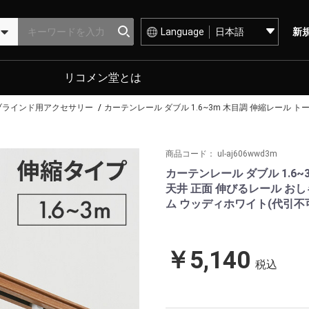
Language
新
リコメン堂とは
ブラインド用アクセサリー
カーテンレール ダブル 1.6~3m 木目調 伸縮レール ト
商品コード：
ul-aj606wwd3m
カーテンレール ダブル 1.6~3
天井 正面 伸びるレール お
ム ウッディホワイト(代引不
￥5,140
税込