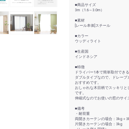
■商品サイズ
3m（1.6～3.0m）
■素材
[レール本体]スチール
■カラー
ウッディライト
■生産国
インドネシア
■特徴
ドライバー1本で簡単取付でき
ダブルタイプなので、ドレープ
おすすめです。
おしゃれな木目柄でスッキリと
です。
伸縮式なのでお使いの窓のサイ
■備考
・耐荷重
両開きカーテンの場合：3kg＋3
片開きカーテンの場合：3kg