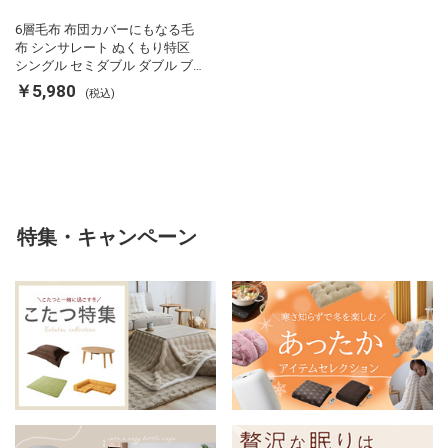
6層毛布 布団カバーにもなる毛
布 シンサレート ぬくもり特区
シングル セミダブル ダブル ブ
ランケット 掛け布団カバー フラ
￥5,980
(税込)
ンネル 保温 蓄熱 吸湿 発熱 断熱
軽い 冬用掛け布団 冬用 布団 洗
える
特集・キャンペーン