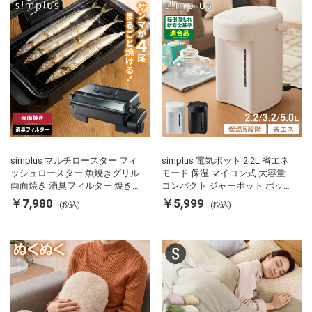
simplus マルチロースター フィ
simplus 電気ポット 2.2L 省エネ
ッシュロースター 魚焼きグリル
モード 保温 マイコン式 大容量
両面焼き 消臭フィルター 焼き魚
コンパクト ジャーポット ポット
両面ヒーター タイマー付き SP-
カルキ抜き 空焚き防止 温度調節
￥7,980
￥5,999
(税込)
(税込)
FRS01 マットブラック シンプラ
軽量 SP-PD22 シンプラス
ス