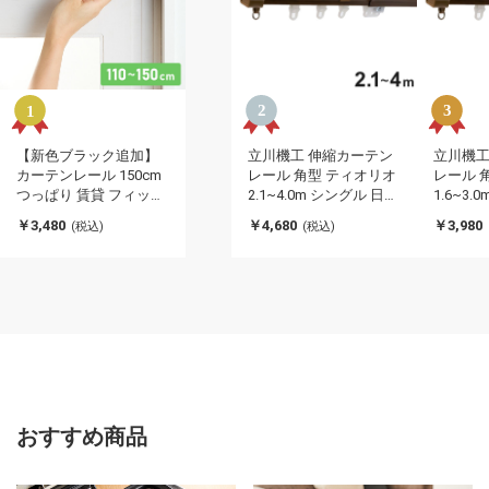
【新色ブラック追加】
立川機工 伸縮カーテン
立川機工
カーテンレール 150cm
レール 角型 ティオリオ
レール 
つっぱり 賃貸 フィット
2.1~4.0m シングル 日本
1.6~3
ワン 伸縮 シングル 穴あ
製 木目調 カーテンレー
製 木目
￥3,480
￥4,680
￥3,980
(税込)
(税込)
け不要 取付簡単 間仕切
ル タチカワブラインド
ル タチ
り 突っ張り ねじ不要 伸
天井付け 正面付け 伸長
天井付け
縮レール テンション
式 おしゃれ 北欧 シンプ
式 おし
1.5m シンプル おしゃれ
ル(代引不可)
ル(代引
ブラック ホワイト ブラ
ウン(代引不可)
おすすめ商品