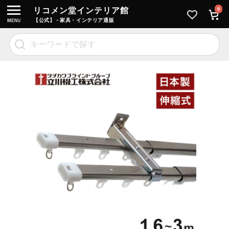
リコメン堂インテリア館
0
【公式】 - 家具・インテリア通販