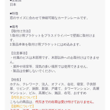
■生産国
日本
■特徴
窓のサイズに合わせて伸縮可能なカーテンレールです。
■備考
【取付け方法】
1.取付け用ブラケットをプラスドライバーで壁面に取付けま
す。
2.製品本体を取付け用ブラケットにはめ込みます。
【注意事項】
・付属のビスは木部用です。木部以外へのお取付けはできませ
ん。
・屋外や浴室等、湿気の多い場所では使用できません。
・製品は分解しないでください。
【特長】
ホテル、テレワーク、法人、オフィス、会社、寝室、子供部
屋、リビング、旅館、新築、戸建て、タワーマンション、高層
マンション、ビル、高層ビル、施設、在宅、おすすめ
【代引きについて】
こちらの商品は、
代引きでの出荷は受け付けておりません。
【送料について】