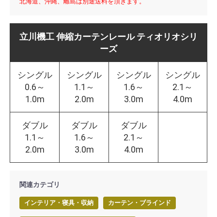
北海道、沖縄、離島は別途送料を頂きます。
立川機工 伸縮カーテンレール ティオリオシリ
ーズ
シングル
シングル
シングル
シングル
0.6～
1.1～
1.6～
2.1～
1.0m
2.0m
3.0m
4.0m
ダブル
ダブル
ダブル
1.1～
1.6～
2.1～
2.0m
3.0m
4.0m
関連カテゴリ
インテリア・寝具・収納
カーテン・ブラインド