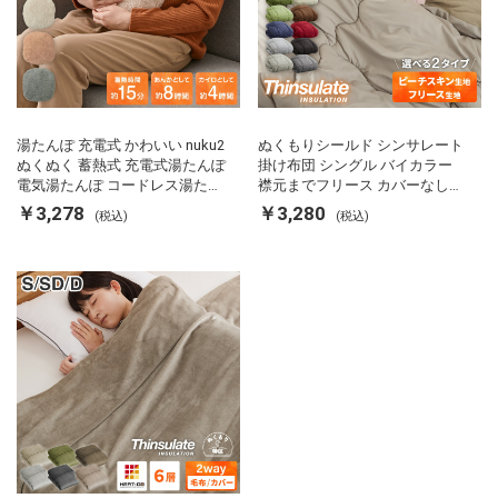
湯たんぽ 充電式 かわいい nuku2
ぬくもりシールド シンサレート
ぬくぬく 蓄熱式 充電式湯たんぽ
掛け布団 シングル バイカラー
電気湯たんぽ コードレス湯たん
襟元までフリース カバーなしで
ぽ エコ 節電 節約 省エネ 充電式
使える 軽い 丸洗い 断熱 保温 抗
￥3,278
￥3,280
(税込)
(税込)
エコ電気あんか EWT-2143 スリ
菌防臭 洗える 防ダニ 軽量 ホコ
ーアップ
リが出にくい 低ホル 暖かい 冬
用掛け布団 掛ふとん 暖かさ羽毛
の約2倍 thinsulate