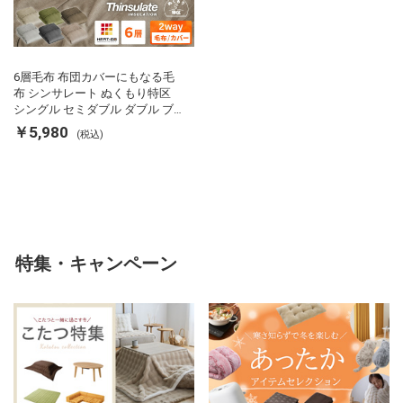
6層毛布 布団カバーにもなる毛
布 シンサレート ぬくもり特区
シングル セミダブル ダブル ブ
ランケット 掛け布団カバー フラ
￥5,980
(税込)
ンネル 保温 蓄熱 吸湿 発熱 断熱
軽い 冬用掛け布団 冬用 布団 洗
える
特集・キャンペーン