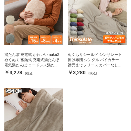
湯たんぽ 充電式 かわいい nuku2
ぬくもりシールド シンサレート
ぬくぬく 蓄熱式 充電式湯たんぽ
掛け布団 シングル バイカラー
電気湯たんぽ コードレス湯たん
襟元までフリース カバーなしで
ぽ エコ 節電 節約 省エネ 充電式
使える 軽い 丸洗い 断熱 保温 抗
￥3,278
￥3,280
(税込)
(税込)
エコ電気あんか EWT-2143 スリ
菌防臭 洗える 防ダニ 軽量 ホコ
ーアップ
リが出にくい 低ホル 暖かい 冬
用掛け布団 掛ふとん 暖かさ羽毛
の約2倍 thinsulate