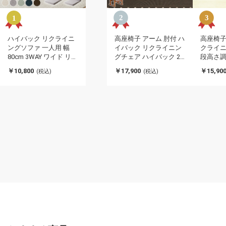
ハイバック リクライニ
高座椅子 アーム 肘付 ハ
高座椅子
ングソファ 一人用 幅
イバック リクライニン
クライニ
80cm 3WAY ワイド リク
グチェア ハイバック 2
段高さ調
ライニング 角度調整 防
本脚 和室 スリム リクラ
木 座イ
￥10,800
￥17,900
￥15,90
(税込)
(税込)
水加工 クッション付 お
イニング ソファ ソファ
チェア 
しゃれ シンプル ハイバ
ー リクライニングソフ
ポケット
ックソファ ハイバック
ァ リラックスチェア 高
ファブリ
座椅子 ソファー 座椅子
齢者 一人掛け 寝られる
式 リク
フロアソファ
(代引不可)
不可)