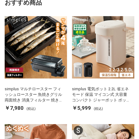
おすすめ商品
simplus マルチロースター フィ
simplus 電気ポット 2.2L 省エネ
ッシュロースター 魚焼きグリル
モード 保温 マイコン式 大容量
両面焼き 消臭フィルター 焼き魚
コンパクト ジャーポット ポット
両面ヒーター タイマー付き SP-
カルキ抜き 空焚き防止 温度調節
￥7,980
￥5,999
(税込)
(税込)
FRS01 マットブラック シンプラ
軽量 SP-PD22 シンプラス
ス