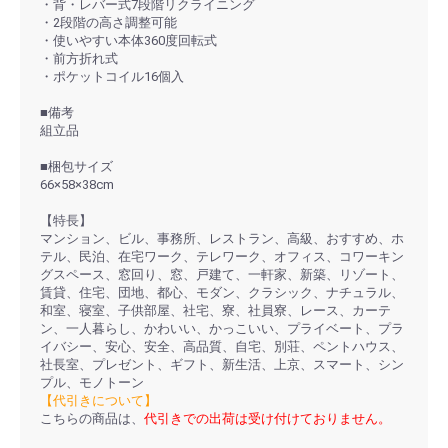
・背・レバー式7段階リクライニング
・2段階の高さ調整可能
・使いやすい本体360度回転式
・前方折れ式
・ポケットコイル16個入
■備考
組立品
■梱包サイズ
66×58×38cm
【特長】
マンション、ビル、事務所、レストラン、高級、おすすめ、ホ
テル、民泊、在宅ワーク、テレワーク、オフィス、コワーキン
グスペース、窓回り、窓、戸建て、一軒家、新築、リゾート、
賃貸、住宅、団地、都心、モダン、クラシック、ナチュラル、
和室、寝室、子供部屋、社宅、寮、社員寮、レース、カーテ
ン、一人暮らし、かわいい、かっこいい、プライベート、プラ
イバシー、安心、安全、高品質、自宅、別荘、ペントハウス、
社長室、プレゼント、ギフト、新生活、上京、スマート、シン
プル、モノトーン
【代引きについて】
こちらの商品は、
代引きでの出荷は受け付けておりません。