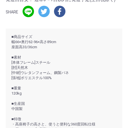
SHARE
■商品サイズ
幅66×奥行62-96×高さ89cm
座面高33/36cm
■素材
[本体フレーム]スチール
[肘]天然木
[中材]ウレタンフォーム、鋼製バネ
[張地]ポリエステル100%
■重量
120kg
■生産国
中国製
■特徴
・高座椅子の高さと、使うと便利な360度回転仕様