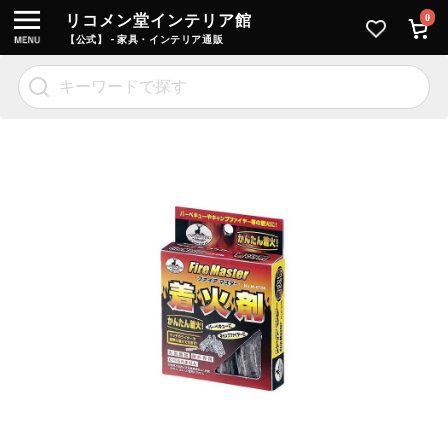
リコメン堂インテリア館
0
【公式】 - 家具・インテリア通販