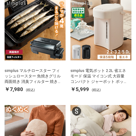
simplus マルチロースター フィ
simplus 電気ポット 2.2L 省エネ
ッシュロースター 魚焼きグリル
モード 保温 マイコン式 大容量
両面焼き 消臭フィルター 焼き魚
コンパクト ジャーポット ポット
両面ヒーター タイマー付き SP-
カルキ抜き 空焚き防止 温度調節
￥7,980
￥5,999
(税込)
(税込)
FRS01 マットブラック シンプラ
軽量 SP-PD22 シンプラス
ス