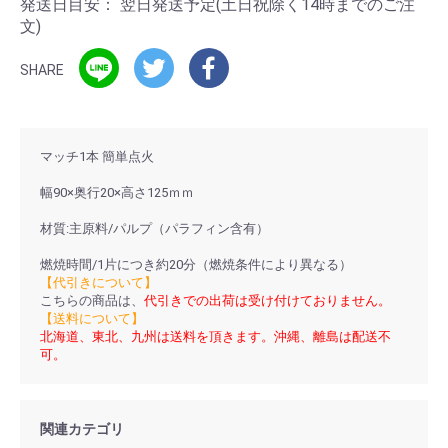
発送日目安：
翌日発送予定(土日祝除く14時までのご注
文)
SHARE
マッチ1本 簡単点火
幅90×奥行20×高さ125ｍｍ
材質:主原料/パルプ（パラフィン含有）
燃焼時間/1片につき約20分（燃焼条件により異なる）
【代引きについて】
こちらの商品は、
代引きでの出荷は受け付けておりません。
【送料について】
北海道、東北、九州は送料を頂きます。沖縄、離島は配送不
可。
関連カテゴリ