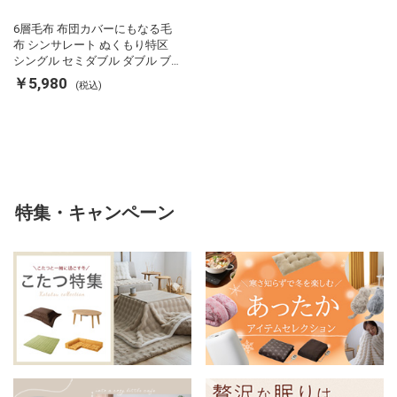
6層毛布 布団カバーにもなる毛
布 シンサレート ぬくもり特区
シングル セミダブル ダブル ブ
ランケット 掛け布団カバー フラ
￥5,980
(税込)
ンネル 保温 蓄熱 吸湿 発熱 断熱
軽い 冬用掛け布団 冬用 布団 洗
える
特集・キャンペーン