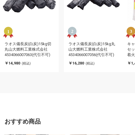
ラオス備長炭(白炭)15kg切
ラオス備長炭(白炭)15kg丸
キャ
丸山大燃料工業株式会社
山大燃料工業株式会社
セッ
4534066007063(代引不可)
4534066007056(代引不可)
着火
￥14,980
￥16,280
￥1,
(税込)
(税込)
おすすめ商品