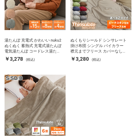
湯たんぽ 充電式 かわいい nuku2
ぬくもりシールド シンサレート
ぬくぬく 蓄熱式 充電式湯たんぽ
掛け布団 シングル バイカラー
電気湯たんぽ コードレス湯たん
襟元までフリース カバーなしで
ぽ エコ 節電 節約 省エネ 充電式
使える 軽い 丸洗い 断熱 保温 抗
￥3,278
￥3,280
(税込)
(税込)
エコ電気あんか EWT-2143 スリ
菌防臭 洗える 防ダニ 軽量 ホコ
ーアップ
リが出にくい 低ホル 暖かい 冬
用掛け布団 掛ふとん 暖かさ羽毛
の約2倍 thinsulate