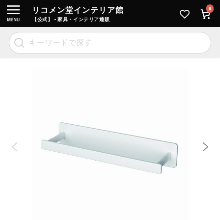
リコメン堂インテリア館
0
【公式】 - 家具・インテリア通販