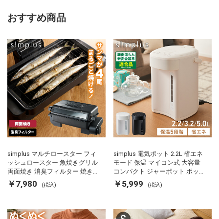
おすすめ商品
simplus マルチロースター フィ
simplus 電気ポット 2.2L 省エネ
ッシュロースター 魚焼きグリル
モード 保温 マイコン式 大容量
両面焼き 消臭フィルター 焼き魚
コンパクト ジャーポット ポット
両面ヒーター タイマー付き SP-
カルキ抜き 空焚き防止 温度調節
￥7,980
￥5,999
(税込)
(税込)
FRS01 マットブラック シンプラ
軽量 SP-PD22 シンプラス
ス