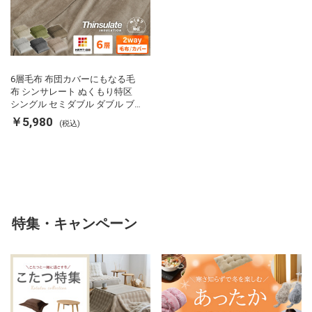
6層毛布 布団カバーにもなる毛
布 シンサレート ぬくもり特区
シングル セミダブル ダブル ブ
ランケット 掛け布団カバー フラ
￥5,980
(税込)
ンネル 保温 蓄熱 吸湿 発熱 断熱
軽い 冬用掛け布団 冬用 布団 洗
える
特集・キャンペーン