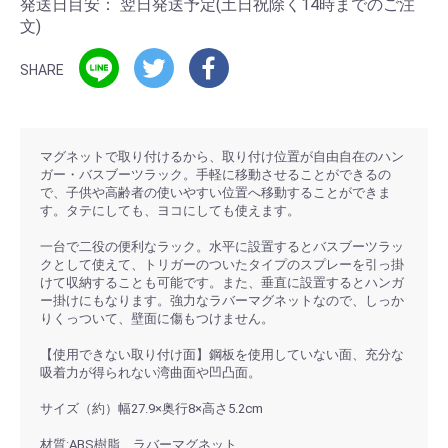
発送日目安：
翌日発送予定(土日祝除く14時までのご注
文)
SHARE
マグネットで取り付けるから、取り付け位置が自由自在のハン
ガー・バスブーツラック。手軽に移動させることができるの
で、子供や高齢者の使いやすい位置へ移動することができま
す。タテにしても、ヨコにしても使えます。
一台で二役の便利なラック。水平に設置するとバスブーツラッ
クとして使えて、トリガーのついたタイプのスプレーを引っ掛
けて収納することも可能です。また、垂直に設置するとハンガ
ー掛けにもなります。強力なラバーマグネットなので、しっか
りくっついて、壁面に傷もつけません。
【使用できない取り付け面】鋼板を使用していない面、充分な
吸着力が得られない湾曲面や凹凸面。
サイズ（約）幅27.9×奥行8×高さ5.2cm
材質:ABS樹脂、ラバーマグネット