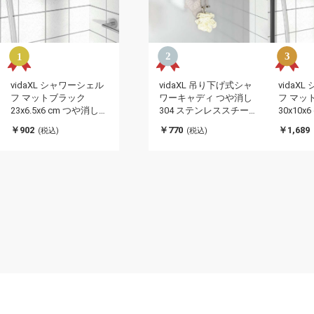
vidaXL シャワーシェル
vidaXL 吊り下げ式シャ
vidaX
フ マットブラック
ワーキャディ つや消し
フ マッ
23x6.5x6 cm つや消し
304 ステンレススチー
30x10x
304 ステンレススチー
ル製家具 棚(代引不可)
304 
￥902
￥770
￥1,689
(税込)
(税込)
ル製家具 棚(代引不可)
ル製家具