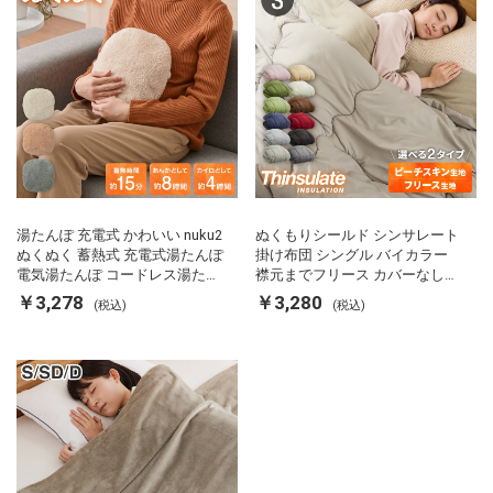
湯たんぽ 充電式 かわいい nuku2
ぬくもりシールド シンサレート
ぬくぬく 蓄熱式 充電式湯たんぽ
掛け布団 シングル バイカラー
電気湯たんぽ コードレス湯たん
襟元までフリース カバーなしで
ぽ エコ 節電 節約 省エネ 充電式
使える 軽い 丸洗い 断熱 保温 抗
￥3,278
￥3,280
(税込)
(税込)
エコ電気あんか EWT-2143 スリ
菌防臭 洗える 防ダニ 軽量 ホコ
ーアップ
リが出にくい 低ホル 暖かい 冬
用掛け布団 掛ふとん 暖かさ羽毛
の約2倍 thinsulate