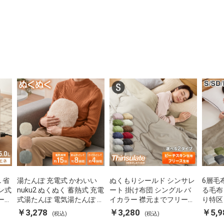
L 省
湯たんぽ 充電式 かわいい
ぬくもりシールド シンサレ
6層毛
ン式
nuku2 ぬくぬく 蓄熱式 充電
ート 掛け布団 シングル バ
る毛布
ーポ
式湯たんぽ 電気湯たんぽ コ
イカラー 襟元までフリース
り特区
 空
ードレス湯たんぽ エコ 節電
カバーなしで使える 軽い 丸
ダブル
￥3,278
￥3,280
￥5,9
(税込)
(税込)
P-
節約 省エネ 充電式エコ電気
洗い 断熱 保温 抗菌防臭 洗
団カバ