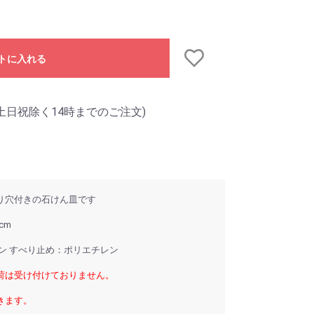
トに入れる
土日祝除く14時までのご注文)
り穴付きの石けん皿です
cm
ン すべり止め：ポリエチレン
荷は受け付けておりません。
きます。