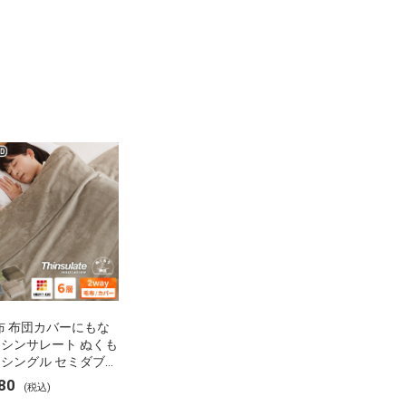
布 布団カバーにもな
 シンサレート ぬくも
 シングル セミダブル
 ブランケット 掛け布
80
(税込)
ー フランネル 保温