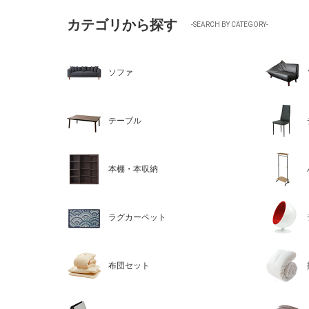
ン
カテゴリから探す
プ
-SEARCH BY CATEGORY-
ル
お
し
ソファ
ゃ
れ
(代
引
テーブル
不
可)
本棚・本収納
ラグカーペット
布団セット