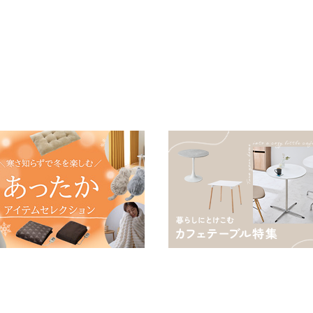
あんか EWT-2143 スリーア
える 防ダニ 軽量 ホコリが
蓄熱 吸
ップ
出にくい 低ホル 暖かい 冬
用掛け
用掛け布団 掛ふとん 暖かさ
る
羽毛の約2倍 thinsulate