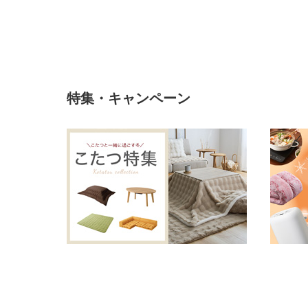
ットブラック シンプラス
鹸
PD22 シンプラス
ト
レ
ー
石
鹸
ト
特集・キャンペーン
レ
イ
石
鹸
ホ
ル
ダ
ー
石
鹸
ト
レ
ー
洗
面
所
シ