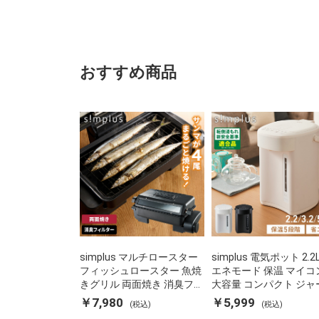
ル
ル
ィ
EMEAL
EMEAL
ッ
石
石
シ
け
け
ュ
ん
ん
マ
箱
皿
ト
おすすめ商品
グ
グ
リ
レ
レ
ス
ー
ー
MATRICE
(代
(代
セ
引
引
イ
不
不
ラ
可)
可)
ス
SALUS
ス
テ
ン
レ
ス
simplus マルチロースター
石
simplus 電気ポット 2.2
フィッシュロースター 魚焼
鹸
エネモード 保温 マイコ
きグリル 両面焼き 消臭フィ
入
大容量 コンパクト ジャ
ルター 焼き魚 両面ヒーター
れ
ット ポット カルキ抜き
￥7,980
￥5,999
(税込)
(税込)
タイマー付き SP-FRS01 マ
石
焚き防止 温度調節 軽量 S