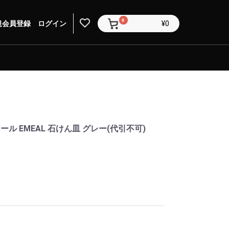
0
規会員登録
ログイン
¥0
ル EMEAL 石けん皿 グレー(代引不可)