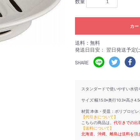
数量
カー
送料：無料
発送日目安：
翌日発送予定(
SHARE
スタンダードで使いやすい水切
サイズ:幅15.0×奥行10.3×高さ4.5
材質:本体・受皿：ポリプロピレ
【代引きについて】
こちらの商品は、
代引きでの出
【送料について】
北海道、沖縄、離島は送料を頂