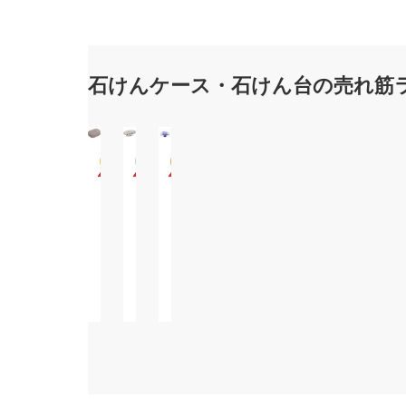
石けんケース・石けん台の売れ筋
【5
【5
石
個
個
鹸
セ
セ
置
ッ
ッ
き
￥1,426
￥1,746
￥1,410
ト】
ト】
お
(税
(税
(税
ア
ア
し
込)
込)
込)
ス
ス
ゃ
ベ
ベ
れ
ル
ル
ソ
エ
エ
ー
ミ
ミ
プ
ー
ー
デ