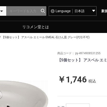
Language
新
リコメン堂とは
【5個セット】 アスベル エミール EMEAL 石けん皿 グレー(代引不可)
商品コード：
py-4974908531255
【5個セット】 アスベル エミー
￥1,746
税込