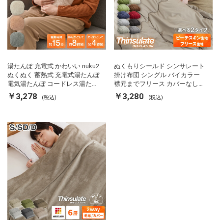
湯たんぽ 充電式 かわいい nuku2
ぬくもりシールド シンサレート
ぬくぬく 蓄熱式 充電式湯たんぽ
掛け布団 シングル バイカラー
電気湯たんぽ コードレス湯たん
襟元までフリース カバーなしで
ぽ エコ 節電 節約 省エネ 充電式
使える 軽い 丸洗い 断熱 保温 抗
￥3,278
￥3,280
(税込)
(税込)
エコ電気あんか EWT-2143 スリ
菌防臭 洗える 防ダニ 軽量 ホコ
ーアップ
リが出にくい 低ホル 暖かい 冬
用掛け布団 掛ふとん 暖かさ羽毛
の約2倍 thinsulate