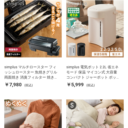
simplus マルチロースター フィ
simplus 電気ポット 2.2L 省エネ
ッシュロースター 魚焼きグリル
モード 保温 マイコン式 大容量
両面焼き 消臭フィルター 焼き魚
コンパクト ジャーポット ポット
両面ヒーター タイマー付き SP-
カルキ抜き 空焚き防止 温度調節
￥7,980
￥5,999
(税込)
(税込)
FRS01 マットブラック シンプラ
軽量 SP-PD22 シンプラス
ス