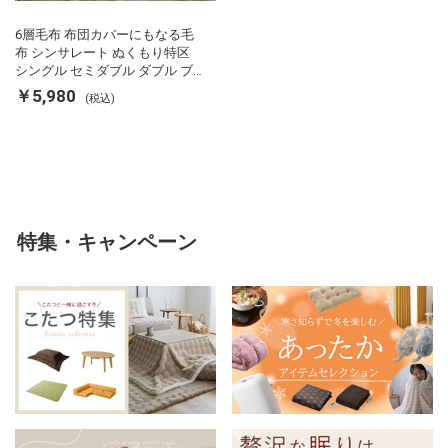
6層毛布 布団カバーにもなる毛
布 シンサレート ぬくもり特区
シングル セミダブル ダブル ブ
ランケット 掛け布団カバー フラ
￥5,980
(税込)
ンネル 保温 蓄熱 吸湿 発熱 断熱
軽い 冬用掛け布団 冬用 布団 洗
える
特集・キャンペーン