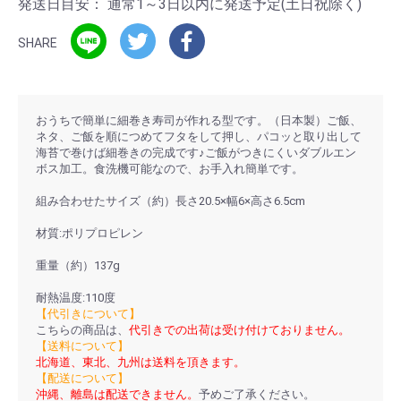
発送日目安：
通常1～3日以内に発送予定(土日祝除く)
SHARE
おうちで簡単に細巻き寿司が作れる型です。（日本製）ご飯、
ネタ、ご飯を順につめてフタをして押し、パコッと取り出して
海苔で巻けば細巻きの完成です♪ご飯がつきにくいダブルエン
ボス加工。食洗機可能なので、お手入れ簡単です。
組み合わせたサイズ（約）長さ20.5×幅6×高さ6.5cm
材質:ポリプロピレン
重量（約）137g
耐熱温度:110度
【代引きについて】
こちらの商品は、
代引きでの出荷は受け付けておりません。
【送料について】
北海道、東北、九州は送料を頂きます。
【配送について】
沖縄、離島は配送できません。
予めご了承ください。