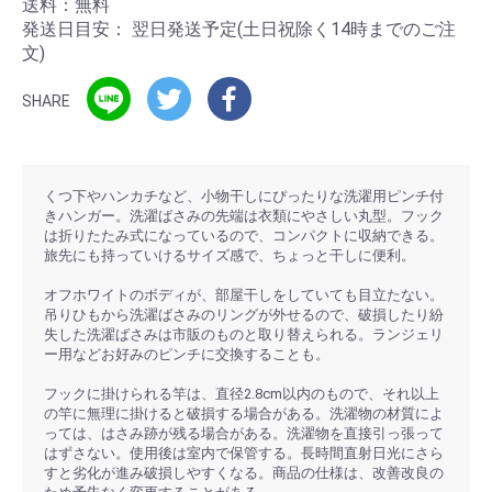
送料：無料
発送日目安：
翌日発送予定(土日祝除く14時までのご注
文)
SHARE
くつ下やハンカチなど、小物干しにぴったりな洗濯用ピンチ付
きハンガー。洗濯ばさみの先端は衣類にやさしい丸型。フック
は折りたたみ式になっているので、コンパクトに収納できる。
旅先にも持っていけるサイズ感で、ちょっと干しに便利。
オフホワイトのボディが、部屋干しをしていても目立たない。
吊りひもから洗濯ばさみのリングが外せるので、破損したり紛
失した洗濯ばさみは市販のものと取り替えられる。ランジェリ
ー用などお好みのピンチに交換することも。
フックに掛けられる竿は、直径2.8cm以内のもので、それ以上
の竿に無理に掛けると破損する場合がある。洗濯物の材質によ
っては、はさみ跡が残る場合がある。洗濯物を直接引っ張って
はずさない。使用後は室内で保管する。長時間直射日光にさら
すと劣化が進み破損しやすくなる。商品の仕様は、改善改良の