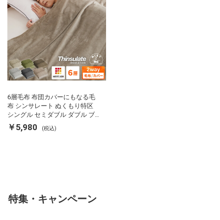
6層毛布 布団カバーにもなる毛
布 シンサレート ぬくもり特区
シングル セミダブル ダブル ブ
ランケット 掛け布団カバー フラ
￥5,980
(税込)
ンネル 保温 蓄熱 吸湿 発熱 断熱
軽い 冬用掛け布団 冬用 布団 洗
える
特集・キャンペーン