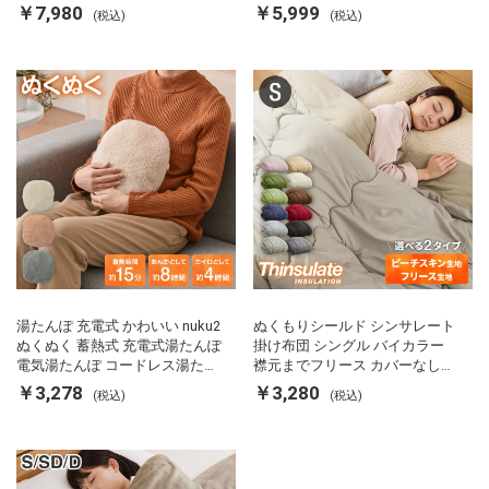
両面ヒーター タイマー付き SP-
カルキ抜き 空焚き防止 温度調節
￥7,980
￥5,999
(税込)
(税込)
FRS01 マットブラック シンプラ
軽量 SP-PD22 シンプラス
ス
湯たんぽ 充電式 かわいい nuku2
ぬくもりシールド シンサレート
ぬくぬく 蓄熱式 充電式湯たんぽ
掛け布団 シングル バイカラー
電気湯たんぽ コードレス湯たん
襟元までフリース カバーなしで
ぽ エコ 節電 節約 省エネ 充電式
使える 軽い 丸洗い 断熱 保温 抗
￥3,278
￥3,280
(税込)
(税込)
エコ電気あんか EWT-2143 スリ
菌防臭 洗える 防ダニ 軽量 ホコ
ーアップ
リが出にくい 低ホル 暖かい 冬
用掛け布団 掛ふとん 暖かさ羽毛
の約2倍 thinsulate