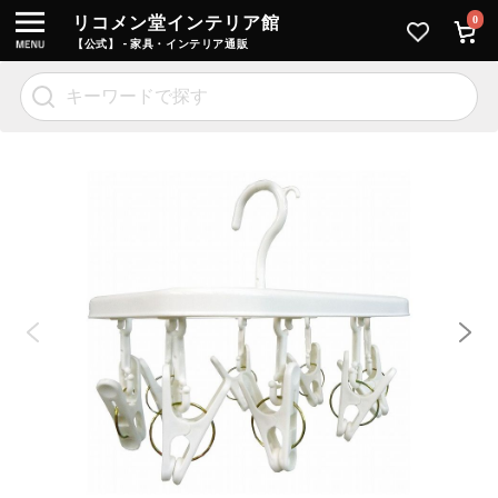
リコメン堂インテリア館
0
【公式】 - 家具・インテリア通販