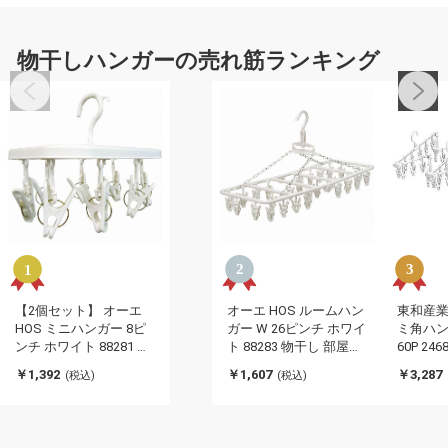
物干しハンガーの売れ筋ランキング
【2個セット】 オーエ
オーエ HOS ルームハン
東和産業
HOS ミニハンガー 8ピ
ガー W 26ピンチ ホワイ
ミ角ハン
ンチ ホワイト 88281 物
ト 88283 物干し 部屋干
60P 246
干し 部屋干し ピンチ 8
し ピンチ 26個 壁際 ド
伸縮自在
￥1,392
￥1,607
￥3,287
(税込)
(税込)
個 室内 小さい トラベル
ア 室内(代引不可)
たたみ(
(代引不可)