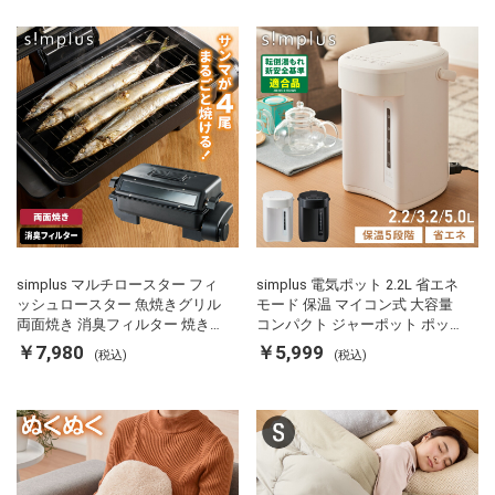
simplus マルチロースター フィ
simplus 電気ポット 2.2L 省エネ
ッシュロースター 魚焼きグリル
モード 保温 マイコン式 大容量
両面焼き 消臭フィルター 焼き魚
コンパクト ジャーポット ポット
両面ヒーター タイマー付き SP-
カルキ抜き 空焚き防止 温度調節
￥7,980
￥5,999
(税込)
(税込)
FRS01 マットブラック シンプラ
軽量 SP-PD22 シンプラス
ス