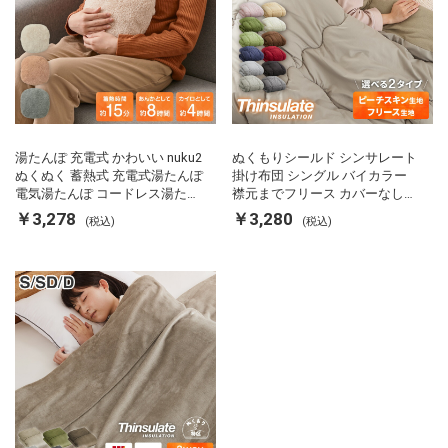
湯たんぽ 充電式 かわいい nuku2
ぬくもりシールド シンサレート
ぬくぬく 蓄熱式 充電式湯たんぽ
掛け布団 シングル バイカラー
電気湯たんぽ コードレス湯たん
襟元までフリース カバーなしで
ぽ エコ 節電 節約 省エネ 充電式
使える 軽い 丸洗い 断熱 保温 抗
￥3,278
￥3,280
(税込)
(税込)
エコ電気あんか EWT-2143 スリ
菌防臭 洗える 防ダニ 軽量 ホコ
ーアップ
リが出にくい 低ホル 暖かい 冬
用掛け布団 掛ふとん 暖かさ羽毛
の約2倍 thinsulate