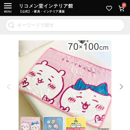
リコメン堂インテリア館
0
【公式】 - 家具・インテリア通販