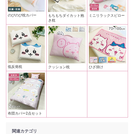
のびのび枕カバー
もちもちダイカット抱
ミニリラックスピロー
き枕
低反発枕
クッション枕
ひざ掛け
布団カバー2点セット
関連カテゴリ