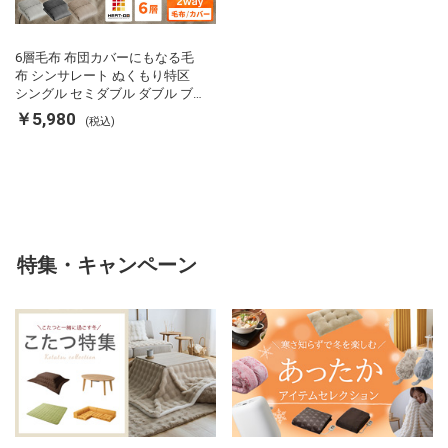
6層毛布 布団カバーにもなる毛
布 シンサレート ぬくもり特区
シングル セミダブル ダブル ブ
ランケット 掛け布団カバー フラ
￥5,980
(税込)
ンネル 保温 蓄熱 吸湿 発熱 断熱
軽い 冬用掛け布団 冬用 布団 洗
える
特集・キャンペーン