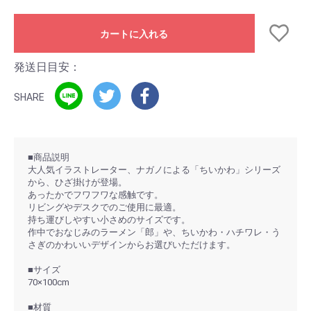
カートに入れる
発送日目安：
SHARE
■商品説明
大人気イラストレーター、ナガノによる「ちいかわ」シリーズ
から、ひざ掛けが登場。
あったかでフワフワな感触です。
リビングやデスクでのご使用に最適。
持ち運びしやすい小さめのサイズです。
作中でおなじみのラーメン「郎」や、ちいかわ・ハチワレ・う
さぎのかわいいデザインからお選びいただけます。
■サイズ
70×100cm
■材質