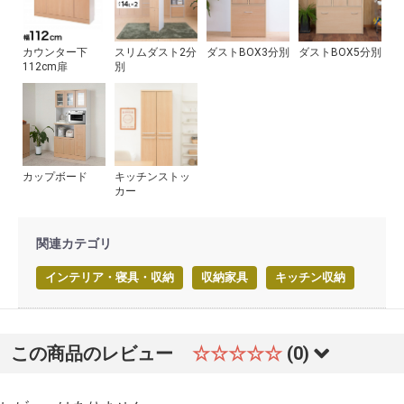
カウンター下
スリムダスト2分
ダストBOX3分別
ダストBOX5分別
112cm扉
別
カップボード
キッチンストッ
カー
関連カテゴリ
インテリア・寝具・収納
収納家具
キッチン収納
この商品のレビュー
☆☆☆☆☆
(0)