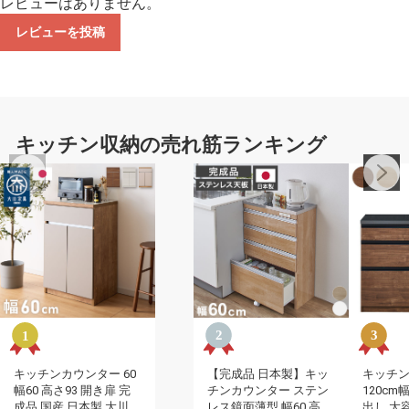
レビューはありません。
レビューを投稿
キッチン収納の売れ筋ランキング
キッチンカウンター 60
【完成品 日本製】キッ
キッチ
幅60 高さ93 開き扉 完
チンカウンター ステン
120cm
成品 国産 日本製 大川家
レス鏡面薄型 幅60 高さ
出し 大