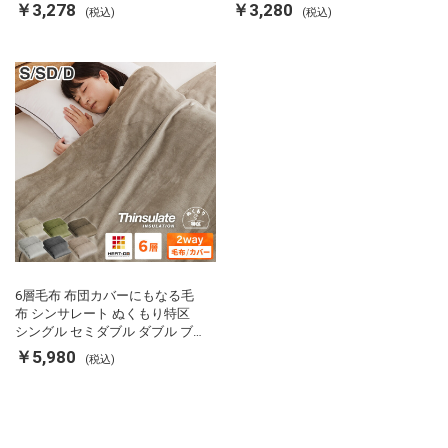
ぽ エコ 節電 節約 省エネ 充電式
使える 軽い 丸洗い 断熱 保温 抗
￥3,278
￥3,280
(税込)
(税込)
エコ電気あんか EWT-2143 スリ
菌防臭 洗える 防ダニ 軽量 ホコ
ーアップ
リが出にくい 低ホル 暖かい 冬
用掛け布団 掛ふとん 暖かさ羽毛
の約2倍 thinsulate
6層毛布 布団カバーにもなる毛
布 シンサレート ぬくもり特区
シングル セミダブル ダブル ブ
ランケット 掛け布団カバー フラ
￥5,980
(税込)
ンネル 保温 蓄熱 吸湿 発熱 断熱
軽い 冬用掛け布団 冬用 布団 洗
える