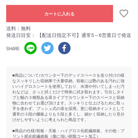
カートに入れる
送料：無料
発送日目安：
【配送日指定不可】通常5～6営業日で発送
SHARE
■商品について/カウンター下のデッドスペースを造り付けの様
なスッキリした収納庫で大量収納。前板には艶のある汚れに強
いハイグロスシートを使用しており、水滴や付いてしまった汚
れなどは、さっと拭くだけで簡単に拭き取れます。引出しタイ
プと幅の３種類ある扉タイプでカウンター下のスペースと収納
物に合わせてお選び頂けます。スッキリと仕上げるために取っ
手を使わず、プッシュ式の扉を採用。更に収納ポイントとして
通常の３段の棚板よりも５段と多くし、細かく収納したり見分
けがしやすいように考えられた商品です。
■商品の仕様/前板・天板：ハイグロス化粧繊維板、その他：プ
リント紙化粧繊維板（傷に強い樹脂コート加工）