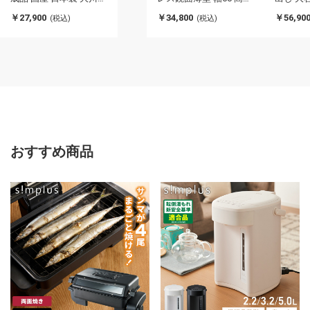
具 レンジ台 カウンター
85 奥行30 4段 背面化粧
ラウン 
￥27,900
￥34,800
￥56,90
(税込)
(税込)
テーブル 食器棚 キッチ
仕上げ 鏡面仕上げ 間仕
調 壁面
ンボード 引き出し 大容
切り オープンスライド
活 キッ
量(代引不可)
完成品 国産 テーブル 食
電収納カ
器棚 キッチンボード 引
不可)
き出し(代引不可)
おすすめ商品