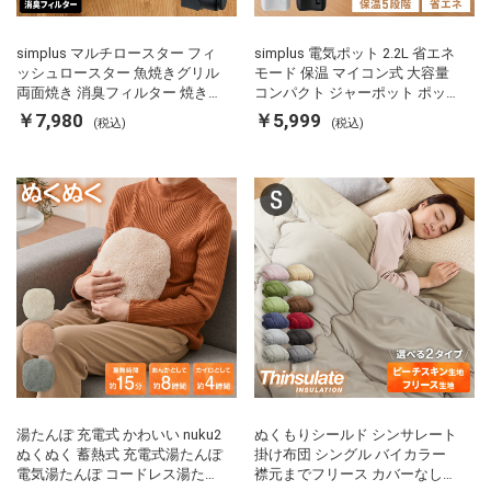
simplus マルチロースター フィ
simplus 電気ポット 2.2L 省エネ
ッシュロースター 魚焼きグリル
モード 保温 マイコン式 大容量
両面焼き 消臭フィルター 焼き魚
コンパクト ジャーポット ポット
両面ヒーター タイマー付き SP-
カルキ抜き 空焚き防止 温度調節
￥7,980
￥5,999
(税込)
(税込)
FRS01 マットブラック シンプラ
軽量 SP-PD22 シンプラス
ス
湯たんぽ 充電式 かわいい nuku2
ぬくもりシールド シンサレート
ぬくぬく 蓄熱式 充電式湯たんぽ
掛け布団 シングル バイカラー
電気湯たんぽ コードレス湯たん
襟元までフリース カバーなしで