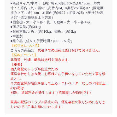
■商品サイズ/本体：（約）幅90×奥行30×高さ87.5cm、扉内
寸：左扉内（約）幅57（兆番内54）×奥行26×高さ37（固定棚
挟み上下共通）cm、右扉内(約)幅27（兆番内25）×奥行26×高
さ37（固定棚挟み上下共通）
■固定棚＜大・小＞各１枚、可動棚＜大・小＞各４枚
■商品重量/(約)34kg
■耐荷重量/天板：(約)10kg、棚板：(約)5kg
●中国製
■組立品（組立て所要時間：約30～60分）
【代引きについて】
こちらの商品は、
代引きでの出荷は受け付けておりません。
【送料について】
北海道、沖縄、離島は送料を頂きます。
【重要】
個人宅配のトラブル防止のため
運送会社からは今後、お客様にお手伝いをしていただく事を禁
止とし、
その際玄関が階段を使って上る・エレベーターなしの２階以上
のお宅は
別途、 追加料金が発生します（玄関渡しが原則です）
家具の配送のトラブル防止の為、運送会社の取り決めになりま
したのでご了承お願いいたします。