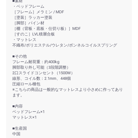
■素材
・ベッドフレーム
［フレーム］メラミン / MDF
［塗装］ラッカー塗装
［脚部］パイン材
［棚（背板・底板・仕切り板）］MDF
［すのこ］LVL積層合板
・マットレス
不織布/ポリエステル/ウレタン/ボンネルコイルスプリング
■その他
フレーム耐荷重：約400kg
脚部取り外し可能（3段階調整）
2口スライドコンセント（1500W）
線形、コイル数：2.1mm、448個
圧縮ロール梱包
※こちらの商品は一般的なマットレスより小さめに作ってあり
ます。
■内容
ベッドフレーム×1
マットレス×1
■生産国
中国