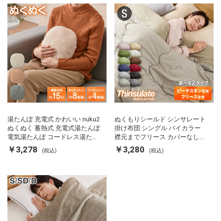
湯たんぽ 充電式 かわいい nuku2
ぬくもりシールド シンサレート
ぬくぬく 蓄熱式 充電式湯たんぽ
掛け布団 シングル バイカラー
電気湯たんぽ コードレス湯たん
襟元までフリース カバーなしで
ぽ エコ 節電 節約 省エネ 充電式
使える 軽い 丸洗い 断熱 保温 抗
￥3,278
￥3,280
(税込)
(税込)
エコ電気あんか EWT-2143 スリ
菌防臭 洗える 防ダニ 軽量 ホコ
ーアップ
リが出にくい 低ホル 暖かい 冬
用掛け布団 掛ふとん 暖かさ羽毛
の約2倍 thinsulate