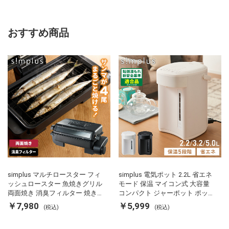
おすすめ商品
simplus マルチロースター フィ
simplus 電気ポット 2.2L 省エネ
ッシュロースター 魚焼きグリル
モード 保温 マイコン式 大容量
両面焼き 消臭フィルター 焼き魚
コンパクト ジャーポット ポット
両面ヒーター タイマー付き SP-
カルキ抜き 空焚き防止 温度調節
￥7,980
￥5,999
(税込)
(税込)
FRS01 マットブラック シンプラ
軽量 SP-PD22 シンプラス
ス