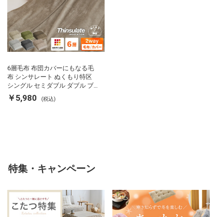
6層毛布 布団カバーにもなる毛
布 シンサレート ぬくもり特区
シングル セミダブル ダブル ブ
ランケット 掛け布団カバー フラ
￥5,980
(税込)
ンネル 保温 蓄熱 吸湿 発熱 断熱
軽い 冬用掛け布団 冬用 布団 洗
える
特集・キャンペーン