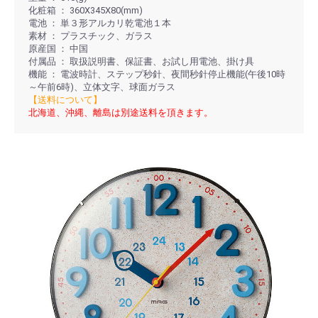
化粧箱 ： 360X345X80(mm)
電池 ： 単３形アルカリ乾電池１本
素材 ： プラスチック、ガラス
原産国 ： 中国
付属品 ： 取扱説明書、保証書、お試し用電池、掛け具
機能 ： 電波時計、ステップ秒針、夜間秒針停止機能(午後10時
～午前6時)、立体文字、球面ガラス
【送料について】
北海道、沖縄、離島は別途送料を頂きます。