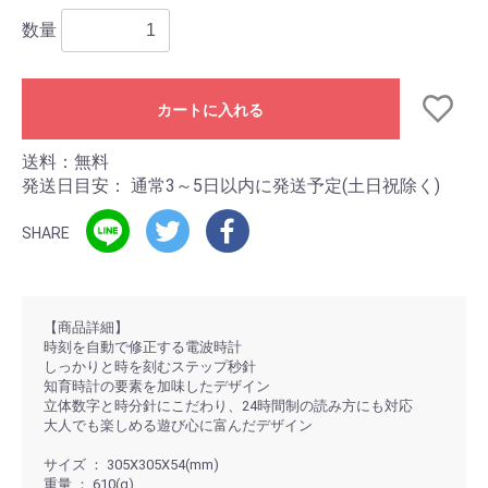
数量
カートに入れる
送料：無料
発送日目安：
通常3～5日以内に発送予定(土日祝除く)
SHARE
【商品詳細】
時刻を自動で修正する電波時計
しっかりと時を刻むステップ秒針
知育時計の要素を加味したデザイン
立体数字と時分針にこだわり、24時間制の読み方にも対応
大人でも楽しめる遊び心に富んだデザイン
サイズ ： 305X305X54(mm)
重量 ： 610(g)