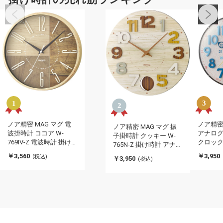
ノア精密 MAG マグ 電
ノア精密
ノア精密 MAG マグ 振
波掛時計 ココア W-
アナロ
子掛時計 クッキー W-
769IV-Z 電波時計 掛け
クロック 
765N-Z 掛け時計 アナロ
時計 立体文字盤 29cm
秒針停止
グ 振り子 35.5cm シン
￥3,560
￥3,950
(税込)
￥3,950
(税込)
シンプル 時計 時間
かわい
プル 時計 時間