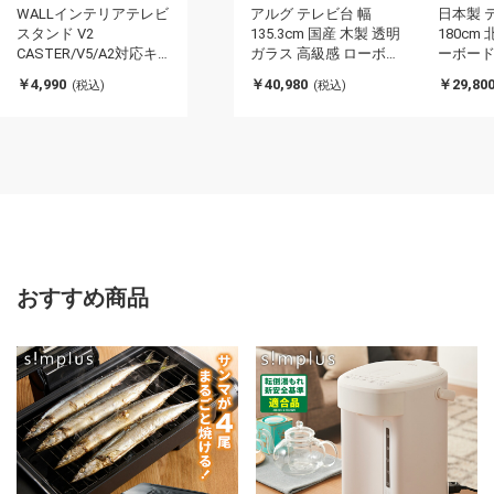
WALLインテリアテレビ
アルグ テレビ台 幅
日本製 
スタンド V2
135.3cm 国産 木製 透明
180cm
CASTER/V5/A2対応キ
ガラス 高級感 ローボー
ーボード
ャスターモデル用床保
ド コンパクト おしゃれ
出し 収
￥4,990
￥40,980
￥29,80
(税込)
(税込)
護マット スクエアタイ
収納 インテリア ラック
TV台 T
プ(Lサイズ) テレビ台 テ
TV台 シンプル スリム
グ 国産
レビスタンド 部品 パー
リビング ダイニング(代
不可)
ツ フローリング 床保護
引不可)
パネル 床 シート(代引
不可)
おすすめ商品