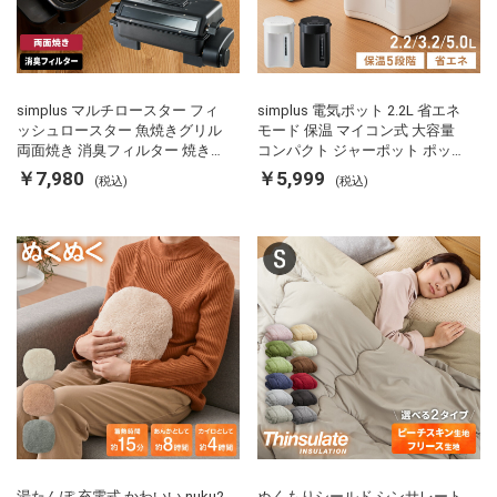
simplus マルチロースター フィ
simplus 電気ポット 2.2L 省エネ
ッシュロースター 魚焼きグリル
モード 保温 マイコン式 大容量
両面焼き 消臭フィルター 焼き魚
コンパクト ジャーポット ポット
両面ヒーター タイマー付き SP-
カルキ抜き 空焚き防止 温度調節
￥7,980
￥5,999
(税込)
(税込)
FRS01 マットブラック シンプラ
軽量 SP-PD22 シンプラス
ス
湯たんぽ 充電式 かわいい nuku2
ぬくもりシールド シンサレート