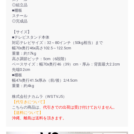
◎組立品
■棚板
スチール
◎完成品
【サイズ】
■テレビスタンド本体
対応テレビサイズ：32～80インチ（50kg相当）まで
幅70x奥行46x高さ102.5～122.5cm
重量：約17kg
高さ調節ピッチ：5cm（6段階）
ベースサイズ：幅70x奥行46（39）cm・厚み：背面最大2.2cm
先端0.2cm
■棚板
幅47x奥行41.5x厚み（前/後）2/4.5cm
重量：約4kg
株式会社ナカムラ（WSTVJ5）
【代引きについて】
こちらの商品は、
代引きでの出荷は受け付けておりません。
【送料について】
沖縄、離島は送料を頂きます。