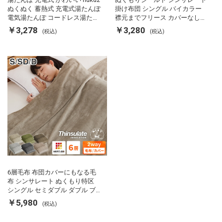
ぬくぬく 蓄熱式 充電式湯たんぽ
掛け布団 シングル バイカラー
電気湯たんぽ コードレス湯たん
襟元までフリース カバーなしで
ぽ エコ 節電 節約 省エネ 充電式
使える 軽い 丸洗い 断熱 保温 抗
￥3,278
￥3,280
(税込)
(税込)
エコ電気あんか EWT-2143 スリ
菌防臭 洗える 防ダニ 軽量 ホコ
ーアップ
リが出にくい 低ホル 暖かい 冬
用掛け布団 掛ふとん 暖かさ羽毛
の約2倍 thinsulate
6層毛布 布団カバーにもなる毛
布 シンサレート ぬくもり特区
シングル セミダブル ダブル ブ
ランケット 掛け布団カバー フラ
￥5,980
(税込)
ンネル 保温 蓄熱 吸湿 発熱 断熱
軽い 冬用掛け布団 冬用 布団 洗