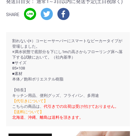
発送日目安：
通常1～3日以内に発送予定(土日祝除く)
SHARE
割れない(※）コーヒーサーバーにスマートなビーカータイプが
登場しました。
※満水状態で底部分を下にし1mの高さからフローリング床へ落
下する試験において。（社内基準）
■サイズ
85×108
■素材
本体／飽和ポリエステル樹脂
【特長】
キッチン用品、便利グッズ、フライパン、多用途
【代引きについて】
こちらの商品は、
代引きでの出荷は受け付けておりません。
【送料について】
北海道、沖縄、離島は送料を頂きます。