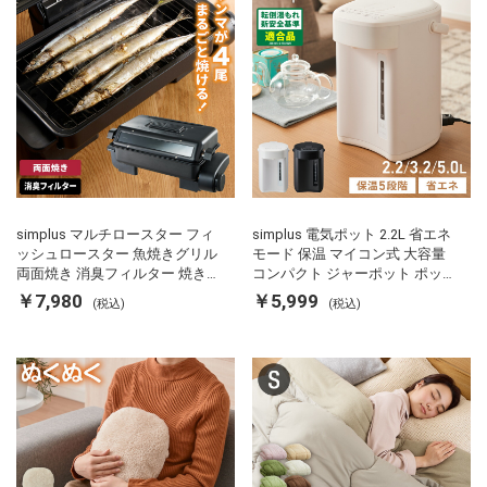
simplus マルチロースター フィ
simplus 電気ポット 2.2L 省エネ
ッシュロースター 魚焼きグリル
モード 保温 マイコン式 大容量
両面焼き 消臭フィルター 焼き魚
コンパクト ジャーポット ポット
両面ヒーター タイマー付き SP-
カルキ抜き 空焚き防止 温度調節
￥7,980
￥5,999
(税込)
(税込)
FRS01 マットブラック シンプラ
軽量 SP-PD22 シンプラス
ス