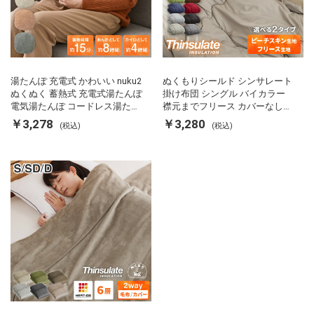
湯たんぽ 充電式 かわいい nuku2
ぬくもりシールド シンサレート
ぬくぬく 蓄熱式 充電式湯たんぽ
掛け布団 シングル バイカラー
電気湯たんぽ コードレス湯たん
襟元までフリース カバーなしで
ぽ エコ 節電 節約 省エネ 充電式
使える 軽い 丸洗い 断熱 保温 抗
￥3,278
￥3,280
(税込)
(税込)
エコ電気あんか EWT-2143 スリ
菌防臭 洗える 防ダニ 軽量 ホコ
ーアップ
リが出にくい 低ホル 暖かい 冬
用掛け布団 掛ふとん 暖かさ羽毛
の約2倍 thinsulate