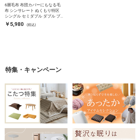
6層毛布 布団カバーにもなる毛
布 シンサレート ぬくもり特区
シングル セミダブル ダブル ブ
ランケット 掛け布団カバー フラ
￥5,980
(税込)
ンネル 保温 蓄熱 吸湿 発熱 断熱
軽い 冬用掛け布団 冬用 布団 洗
える
特集・キャンペーン