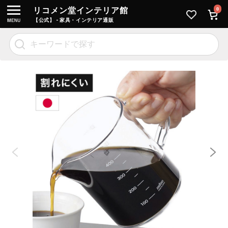
リコメン堂インテリア館
0
【公式】 - 家具・インテリア通販