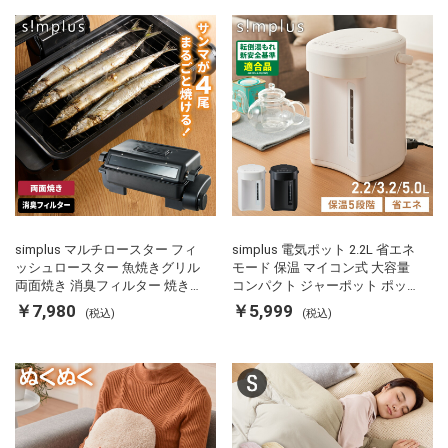
simplus マルチロースター フィ
simplus 電気ポット 2.2L 省エネ
ッシュロースター 魚焼きグリル
モード 保温 マイコン式 大容量
両面焼き 消臭フィルター 焼き魚
コンパクト ジャーポット ポット
両面ヒーター タイマー付き SP-
カルキ抜き 空焚き防止 温度調節
￥7,980
￥5,999
(税込)
(税込)
FRS01 マットブラック シンプラ
軽量 SP-PD22 シンプラス
ス