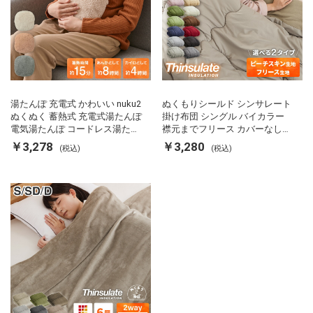
湯たんぽ 充電式 かわいい nuku2
ぬくもりシールド シンサレート
ぬくぬく 蓄熱式 充電式湯たんぽ
掛け布団 シングル バイカラー
電気湯たんぽ コードレス湯たん
襟元までフリース カバーなしで
ぽ エコ 節電 節約 省エネ 充電式
使える 軽い 丸洗い 断熱 保温 抗
￥3,278
￥3,280
(税込)
(税込)
エコ電気あんか EWT-2143 スリ
菌防臭 洗える 防ダニ 軽量 ホコ
ーアップ
リが出にくい 低ホル 暖かい 冬
用掛け布団 掛ふとん 暖かさ羽毛
の約2倍 thinsulate