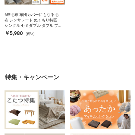
6層毛布 布団カバーにもなる毛
布 シンサレート ぬくもり特区
シングル セミダブル ダブル ブ
ランケット 掛け布団カバー フラ
￥5,980
(税込)
ンネル 保温 蓄熱 吸湿 発熱 断熱
軽い 冬用掛け布団 冬用 布団 洗
える
特集・キャンペーン