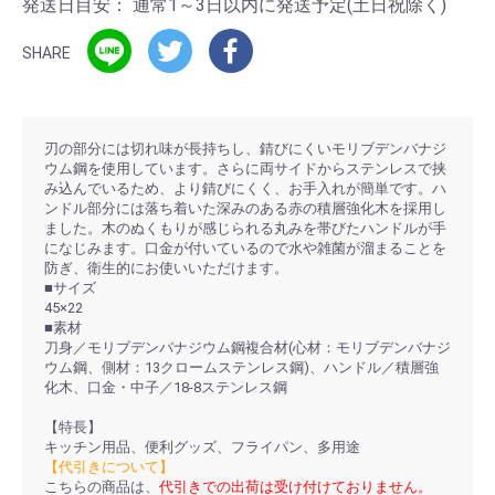
発送日目安：
通常1～3日以内に発送予定(土日祝除く)
SHARE
刃の部分には切れ味が長持ちし、錆びにくいモリブデンバナジ
ウム鋼を使用しています。さらに両サイドからステンレスで挟
み込んでいるため、より錆びにくく、お手入れが簡単です。ハ
ンドル部分には落ち着いた深みのある赤の積層強化木を採用し
ました。木のぬくもりが感じられる丸みを帯びたハンドルが手
になじみます。口金が付いているので水や雑菌が溜まることを
防ぎ、衛生的にお使いいただけます。
■サイズ
45×22
■素材
刀身／モリブデンバナジウム鋼複合材(心材：モリブデンバナジ
ウム鋼、側材：13クロームステンレス鋼)、ハンドル／積層強
化木、口金・中子／18-8ステンレス鋼
【特長】
キッチン用品、便利グッズ、フライパン、多用途
【代引きについて】
こちらの商品は、
代引きでの出荷は受け付けておりません。