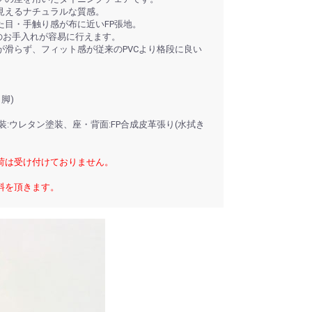
見えるナチュラルな質感。
た目・手触り感が布に近いFP張地。
のお手入れが容易に行えます。
が滑らず、フィット感が従来のPVCより格段に良い
1脚)
装:ウレタン塗装、座・背面:FP合成皮革張り(水拭き
荷は受け付けておりません。
料を頂きます。