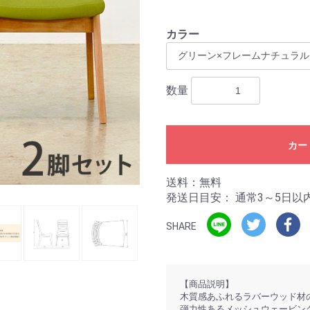
カラー
数量
カー
送料：無料
発送日目安：
通常3～5日以
SHARE
【商品説明】
木質感あふれるラバーウッド材
弾力性あるメッシュウェービン