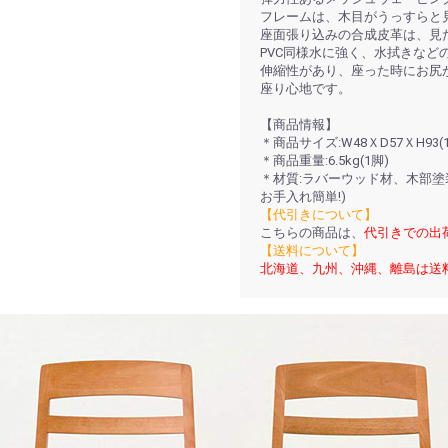
フレームは、木目がうっすらと
座面張り込みの合成皮革は、見
PVC同様水に強く、水拭きなど
伸縮性があり、座った時にお尻
座り心地です。
【商品情報】
＊商品サイズ:W48ＸD57ＸH93(
＊商品重量:6.5kg(1脚)
＊材質:ラバーウッド材、木部塗
お手入れ簡単!)
【代引きについて】
こちらの商品は、
代引きでの出
【送料について】
北海道、九州、沖縄、離島は送