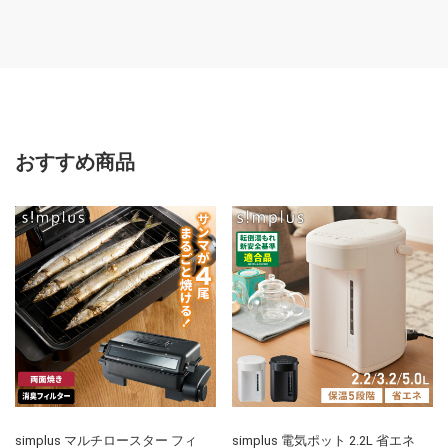
ゃれ 作業台 スライドト
ゃれ 作業台 スライドト
スイッチ
レー シンプル(代引不
レー シンプル(代引不
チカバー
可)
可)
おすすめ商品
simplus マルチロースター フィ
simplus 電気ポット 2.2L 省エネ