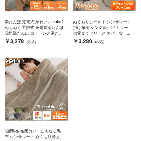
湯たんぽ 充電式 かわいい nuku2
ぬくもりシールド シンサレート
ぬくぬく 蓄熱式 充電式湯たんぽ
掛け布団 シングル バイカラー
電気湯たんぽ コードレス湯たん
襟元までフリース カバーなしで
ぽ エコ 節電 節約 省エネ 充電式
使える 軽い 丸洗い 断熱 保温 抗
￥3,278
￥3,280
(税込)
(税込)
エコ電気あんか EWT-2143 スリ
菌防臭 洗える 防ダニ 軽量 ホコ
ーアップ
リが出にくい 低ホル 暖かい 冬
用掛け布団 掛ふとん 暖かさ羽毛
の約2倍 thinsulate
6層毛布 布団カバーにもなる毛
布 シンサレート ぬくもり特区