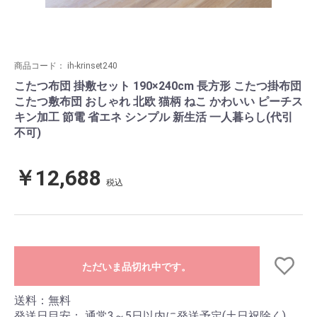
商品コード：
ih-krinset240
こたつ布団 掛敷セット 190×240cm 長方形 こたつ掛布団
こたつ敷布団 おしゃれ 北欧 猫柄 ねこ かわいい ピーチス
キン加工 節電 省エネ シンプル 新生活 一人暮らし(代引
不可)
￥12,688
税込
ただいま品切れ中です。
送料：無料
発送日目安：
通常3～5日以内に発送予定(土日祝除く)