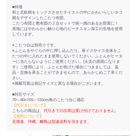
■特徴
和と北欧柄をミックスさせたテイストの中にかわいらしいネコ
柄をデザインしたこたつ布団。
こたつ布団と敷布団の２点セットで統一感のあるお部屋に！
表地にはやわらかい触り心地のピーチスキン加工の生地を使用
しています。
※こたつ台は別売りです。
※ふとんをやぐらの中に押し込んだり、座イスやイス全体をこ
たつの中に入れたまま使用しないでください。ふとんがヒータ
ーに当たらないようにご使用ください。(火災の原因になりま
す）ご使用により、ふとんが焦げた場合につきましては、返
品・交換を承ることができませんので、あらかじめご了承くだ
さい。
※掲載写真は表記サイズと異なる場合がございます。
■対応サイズ
70～80×105～120cm角のこたつ台に適応
【代引きについて】
こちらの商品は、
代引きでの出荷は受け付けておりません。
【送料について】
北海道、沖縄、離島は別途送料を頂きます。