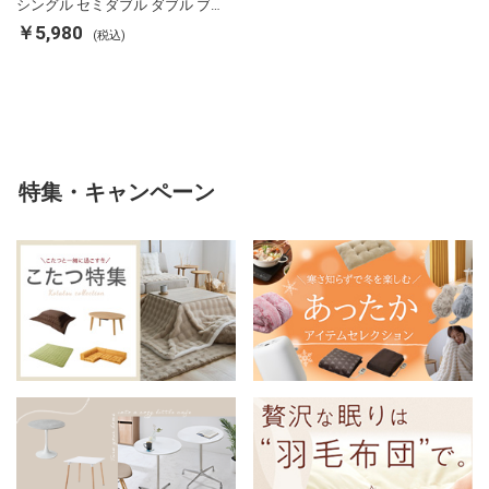
シングル セミダブル ダブル ブ
ランケット 掛け布団カバー フラ
￥5,980
(税込)
ンネル 保温 蓄熱 吸湿 発熱 断熱
軽い 冬用掛け布団 冬用 布団 洗
える
特集・キャンペーン