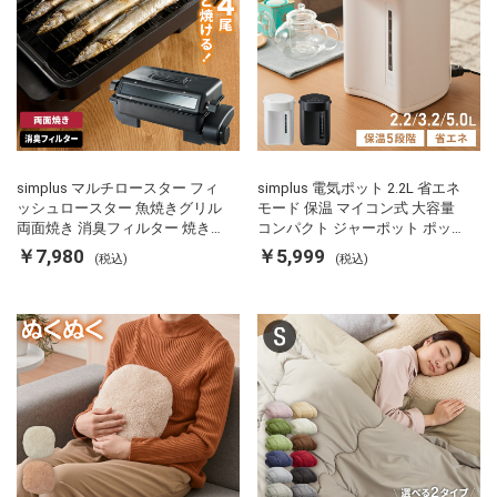
simplus マルチロースター フィ
simplus 電気ポット 2.2L 省エネ
ッシュロースター 魚焼きグリル
モード 保温 マイコン式 大容量
両面焼き 消臭フィルター 焼き魚
コンパクト ジャーポット ポット
両面ヒーター タイマー付き SP-
カルキ抜き 空焚き防止 温度調節
￥7,980
￥5,999
(税込)
(税込)
FRS01 マットブラック シンプラ
軽量 SP-PD22 シンプラス
ス