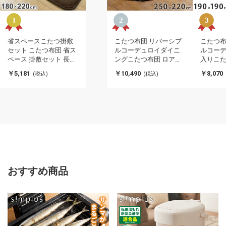
省スペースこたつ掛敷
こたつ布団 リバーシブ
こたつ布
セット こたつ布団 省ス
ルコーデュロイダイニ
ルコー
ペース 掛敷セット 長方
ングこたつ布団 ロア
入りこた
形 180×220 敷き布団
90×60cm こたつ用
190×1
￥5,181
￥10,490
￥8,070
(税込)
(税込)
145×175cm あったか ふ
(250×220cm) SAI 彩 長
SAI 彩
わふわ リバーシブル マ
方形 省スペース こたつ
ス こた
イクロファイバー コン
布団単品 保温 あったか
あったか
パクト 暖かい
掛け布団 かけふとん コ
ふとん 
タツ 炬燵(代引不可)
つぶとん
おすすめ商品