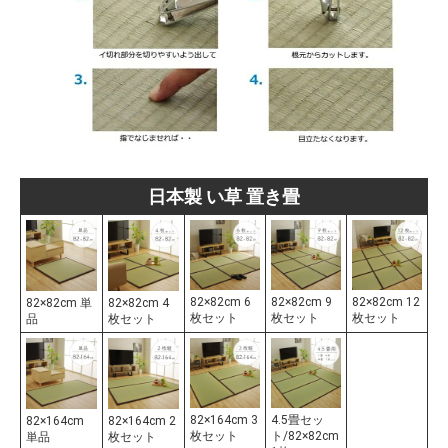
日本製 い草 置き畳
82×82cm 6
82×82cm 9
82×82cm 12
82×82cm 単
82×82cm 4
枚セット
枚セット
枚セット
品
枚セット
82×164cm 3
4.5畳セッ
82×164cm
82×164cm 2
枚セット
ト/82×82cm
単品
枚セット