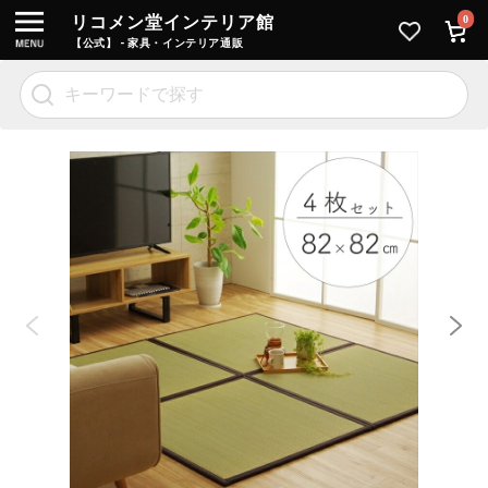
リコメン堂インテリア館
0
【公式】 - 家具・インテリア通販