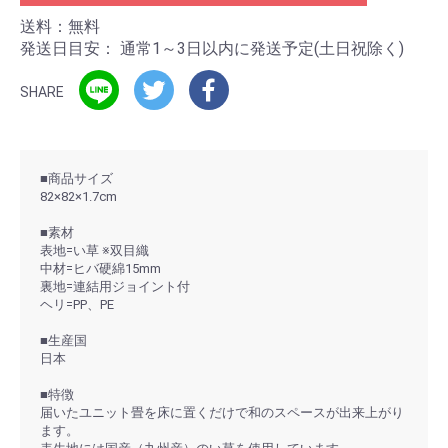
送料：無料
発送日目安：
通常1～3日以内に発送予定(土日祝除く)
SHARE
■商品サイズ
82×82×1.7cm
■素材
表地=い草 ※双目織
中材=ヒバ硬綿15mm
裏地=連結用ジョイント付
ヘリ=PP、PE
■生産国
日本
■特徴
届いたユニット畳を床に置くだけで和のスペースが出来上がり
ます。