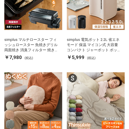
simplus マルチロースター フィ
simplus 電気ポット 2.2L 省エネ
ッシュロースター 魚焼きグリル
モード 保温 マイコン式 大容量
両面焼き 消臭フィルター 焼き魚
コンパクト ジャーポット ポット
両面ヒーター タイマー付き SP-
カルキ抜き 空焚き防止 温度調節
￥7,980
￥5,999
(税込)
(税込)
FRS01 マットブラック シンプラ
軽量 SP-PD22 シンプラス
ス