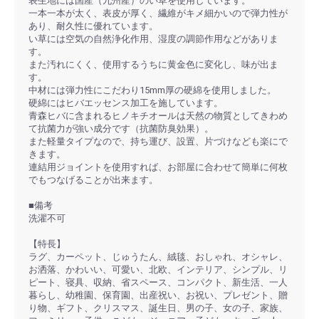
表生地には国産（九州産）のい草を使用しています。
一本一本が太く、表皮が厚く、繊維がキメ細かいので弾力性が
あり、耐久性に優れています。
い草には空気の自然浄化作用、湿度の調節作用などがありま
す。
また汚れにくく、使用するうちに黄金色に変化し、味が出ま
す。
中材には弾力性にこだわり15mm厚の硬綿を使用しました。
硬綿にはヒバエッセンス加工を施しています。
青森ヒバに含まれるヒノキチオールは天然の物質としてきわめ
て抗菌力が強い成分です（抗菌防臭効果）。
また軽量タイプなので、持ち運び、設置、片づけなども楽にで
きます。
連結用ジョイントを使用すれば、お部屋に合わせて簡単に何枚
でもつなげることが出来ます。
■備考
洗濯不可
【特長】
ラグ、カーペット、じゅうたん、絨毯、おしゃれ、オシャレ、
お洒落、かわいい、可愛い、北欧、インテリア、シンプル、リ
ピート、寝具、収納、省スペース、コンパクト、新生活、一人
暮らし、幼稚園、保育園、出産祝い、お祝い、プレゼント、贈
り物、ギフト、クリスマス、誕生日、男の子、女の子、家族、