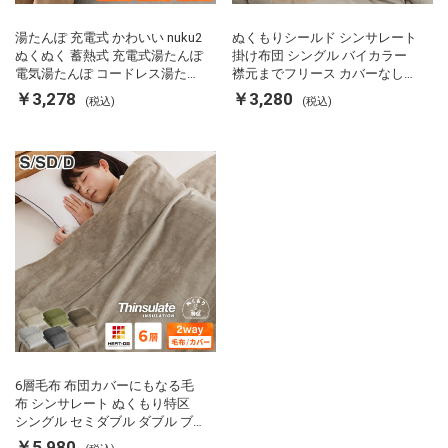
湯たんぽ 充電式 かわいい nuku2
ぬくもりシールド シンサレート
ぬくぬく 蓄熱式 充電式湯たんぽ
掛け布団 シングル バイカラー
電気湯たんぽ コードレス湯たん
襟元までフリース カバーなしで
ぽ エコ 節電 節約 省エネ 充電式
使える 軽い 丸洗い 断熱 保温 抗
￥3,278
￥3,280
(税込)
(税込)
エコ電気あんか EWT-2143 スリ
菌防臭 洗える 防ダニ 軽量 ホコ
ーアップ
リが出にくい 低ホル 暖かい 冬
用掛け布団 掛ふとん 暖かさ羽毛
の約2倍 thinsulate
6層毛布 布団カバーにもなる毛
布 シンサレート ぬくもり特区
シングル セミダブル ダブル ブ
ランケット 掛け布団カバー フラ
￥5,980