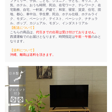
ファミリー、子供、こども、ジュニア、子ども、キッズ、人
気、ホテル、おうち時間、民泊、在宅ワーク、テレワーク、在
宅勤務、自宅、一軒家、戸建て、和室、寝室、賃貸、住宅、団
地、都心、車中泊、学生寮、民泊、ホテル仕様、ホテルライ
ク、モダン、ベーシック、テイスト、ベーシック、ナチュラ
ル、ポップ、カジュアル、モダン、インダストリアル
【配送について】
こちらの商品は、
代引きでの出荷は受け付けておりません。
西濃運輸でのお届けとなります。時間指定は
午前・午後
のみと
なります。
【送料について】
沖縄、離島は送料を頂きます。