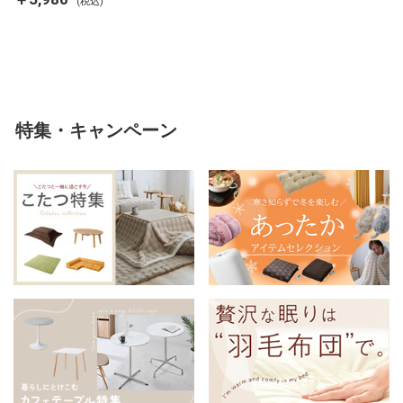
(税込)
ンネル 保温 蓄熱 吸湿 発熱 断熱
軽い 冬用掛け布団 冬用 布団 洗
える
特集・キャンペーン