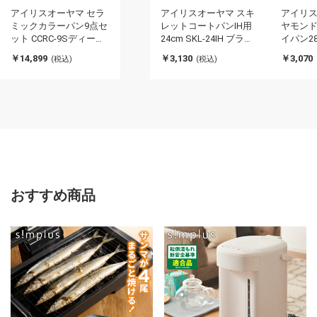
アイリスオーヤマ セラ
アイリスオーヤマ スキ
アイリス
ミックカラーパン9点セ
レットコートパンIH用
ヤモンド
ット CCRC-9Sディープ
24cm SKL-24IH ブラッ
イパン28c
アイボリー セラミック
ク IRIS OHYAMA(代引不
IRIS O
￥14,899
￥3,130
￥3,070
(税込)
(税込)
カラーパン9点セット
可)
理用品 
IRIS OYAMA(代引不可)
(代引不可
おすすめ商品