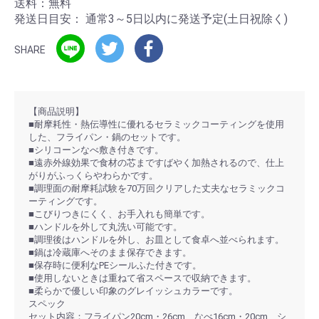
送料：無料
発送日目安：
通常3～5日以内に発送予定(土日祝除く)
SHARE
【商品説明】
■耐摩耗性・熱伝導性に優れるセラミックコーティングを使用
した、フライパン・鍋のセットです。
■シリコーンなべ敷き付きです。
■遠赤外線効果で食材の芯まですばやく加熱されるので、仕上
がりがふっくらやわらかです。
■調理面の耐摩耗試験を70万回クリアした丈夫なセラミックコ
ーティングです。
■こびりつきにくく、お手入れも簡単です。
■ハンドルを外して丸洗い可能です。
■調理後はハンドルを外し、お皿として食卓へ並べられます。
■鍋は冷蔵庫へそのまま保存できます。
■保存時に便利なPEシールふた付きです。
■使用しないときは重ねて省スペースで収納できます。
■柔らかで優しい印象のグレイッシュカラーです。
スペック
セット内容：フライパン20cm・26cm、なべ16cm・20cm、シ