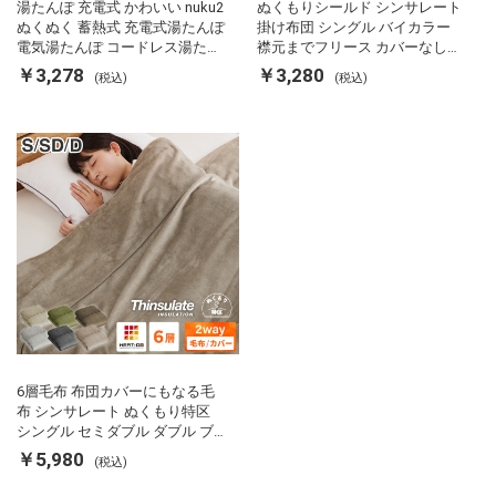
湯たんぽ 充電式 かわいい nuku2
ぬくもりシールド シンサレート
ぬくぬく 蓄熱式 充電式湯たんぽ
掛け布団 シングル バイカラー
電気湯たんぽ コードレス湯たん
襟元までフリース カバーなしで
ぽ エコ 節電 節約 省エネ 充電式
使える 軽い 丸洗い 断熱 保温 抗
￥3,278
￥3,280
(税込)
(税込)
エコ電気あんか EWT-2143 スリ
菌防臭 洗える 防ダニ 軽量 ホコ
ーアップ
リが出にくい 低ホル 暖かい 冬
用掛け布団 掛ふとん 暖かさ羽毛
の約2倍 thinsulate
6層毛布 布団カバーにもなる毛
布 シンサレート ぬくもり特区
シングル セミダブル ダブル ブ
ランケット 掛け布団カバー フラ
￥5,980
(税込)
ンネル 保温 蓄熱 吸湿 発熱 断熱
軽い 冬用掛け布団 冬用 布団 洗