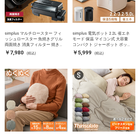
simplus マルチロースター フィ
simplus 電気ポット 2.2L 省エネ
ッシュロースター 魚焼きグリル
モード 保温 マイコン式 大容量
両面焼き 消臭フィルター 焼き魚
コンパクト ジャーポット ポット
両面ヒーター タイマー付き SP-
カルキ抜き 空焚き防止 温度調節
￥7,980
￥5,999
(税込)
(税込)
FRS01 マットブラック シンプラ
軽量 SP-PD22 シンプラス
ス