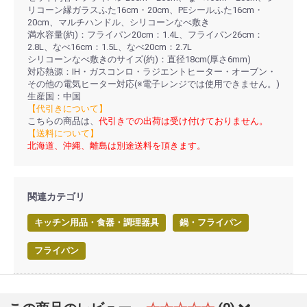
リコーン縁ガラスふた16cm・20cm、PEシールふた16cm・
20cm、マルチハンドル、シリコーンなべ敷き
満水容量(約)：フライパン20cm：1.4L、フライパン26cm：
2.8L、なべ16cm：1.5L、なべ20cm：2.7L
シリコーンなべ敷きのサイズ(約)：直径18cm(厚さ6mm)
対応熱源：IH・ガスコンロ・ラジエントヒーター・オーブン・
その他の電気ヒーター対応(※電子レンジでは使用できません。)
生産国：中国
【代引きについて】
こちらの商品は、
代引きでの出荷は受け付けておりません。
【送料について】
北海道、沖縄、離島は別途送料を頂きます。
関連カテゴリ
キッチン用品・食器・調理器具
鍋・フライパン
フライパン