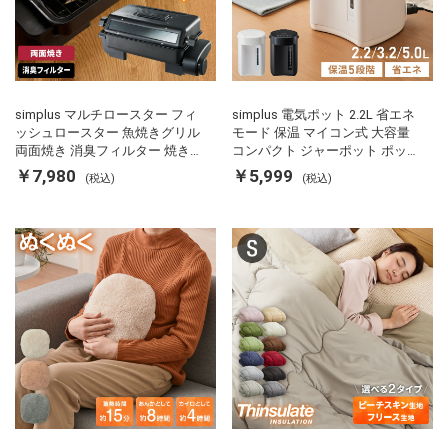
simplus マルチロースター フィ
simplus 電気ポット 2.2L 省エネ
ッシュロースター 魚焼きグリル
モード 保温 マイコン式 大容量
両面焼き 消臭フィルター 焼き魚
コンパクト ジャーポット ポット
両面ヒーター タイマー付き SP-
カルキ抜き 空焚き防止 温度調節
￥7,980
￥5,999
(税込)
(税込)
FRS01 マットブラック シンプラ
軽量 SP-PD22 シンプラス
ス