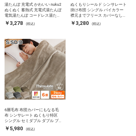
湯たんぽ 充電式 かわいい nuku2
ぬくもりシールド シンサレート
ぬくぬく 蓄熱式 充電式湯たんぽ
掛け布団 シングル バイカラー
電気湯たんぽ コードレス湯たん
襟元までフリース カバーなしで
ぽ エコ 節電 節約 省エネ 充電式
使える 軽い 丸洗い 断熱 保温 抗
￥3,278
￥3,280
(税込)
(税込)
エコ電気あんか EWT-2143 スリ
菌防臭 洗える 防ダニ 軽量 ホコ
ーアップ
リが出にくい 低ホル 暖かい 冬
用掛け布団 掛ふとん 暖かさ羽毛
の約2倍 thinsulate
6層毛布 布団カバーにもなる毛
布 シンサレート ぬくもり特区
シングル セミダブル ダブル ブ
ランケット 掛け布団カバー フラ
￥5,980
(税込)
ンネル 保温 蓄熱 吸湿 発熱 断熱