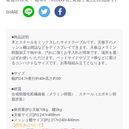
SHARE
■商品説明
木とスチールをミックスしたサイドテーブルです。天板下のメ
ッシュ棚は雑誌などをディスプレイできます。天板はメラミン
樹脂加工で熱や水、汚れに強くお手入れが簡単です。場所を選
ばずお使いいただけます。ベッドサイドやソファ横などに置け
るコンパクトなサイズです。お客様組み立てとなります。
■サイズ
幅約24.7×奥行約40×高さ約50
■材質
合成樹脂化粧繊維板（メラミン樹脂）、スチール（エポキシ樹
脂塗装）
●耐荷重(約):天板10kg、棚2kg
●天板サイズ(約):247×400mm
●メッシュ棚サイズ(約):217×240×400mm
【代引きについて】