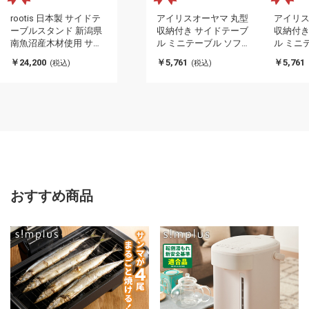
rootis 日本製 サイドテ
アイリスオーヤマ 丸型
アイリス
ーブルスタンド 新潟県
収納付き サイドテーブ
収納付き
南魚沼産木材使用 サイ
ル ミニテーブル ソファ
ル ミニ
ドテーブル ディスプレ
テーブル カフェテーブ
テーブル
￥24,200
￥5,761
￥5,761
(税込)
(税込)
イラック 棚 コーヒーテ
ル 円形天板 スチールフ
ル 円形
ーブル ソファサイド ベ
レームサイドテーブル
レーム
ッドサイド スリム 足立
ウォールナット SFST-
ナチュラル
製作所 bokula(代引不
400F IRIS OYAMA(代引
IRIS O
可)
不可)
おすすめ商品