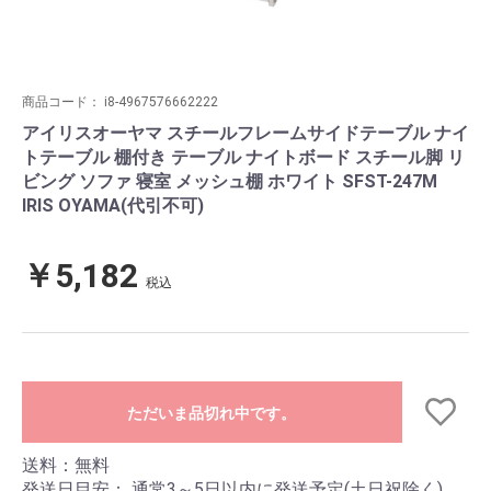
商品コード：
i8-4967576662222
アイリスオーヤマ スチールフレームサイドテーブル ナイ
トテーブル 棚付き テーブル ナイトボード スチール脚 リ
ビング ソファ 寝室 メッシュ棚 ホワイト SFST-247M
IRIS OYAMA(代引不可)
￥5,182
税込
ただいま品切れ中です。
送料：無料
発送日目安：
通常3～5日以内に発送予定(土日祝除く)