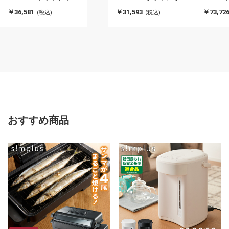
タブル冷蔵冷凍庫 30L
タブル冷蔵冷凍庫 20L
175L・右
￥36,581
￥31,593
￥73,72
(税込)
(税込)
IRIS OYAMA(代引不可)
IRIS OYAMA(代引不可)
OYAMA
おすすめ商品