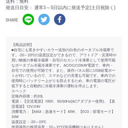
送料：無料
発送日目安：
通常3～5日以内に発送予定(土日祝除く)
SHARE
【商品説明】
■自宅にも置きやすいカラー追加の白色のポータブル冷蔵庫で
す。-20～20℃の温度設定ができるので、アウトドア・災害時や
買い物後の車載冷蔵庫・自宅のセカンド冷凍庫として使用可能
なポータブル冷蔵冷凍庫です。AC/DCの2WAY電源で、車内・
自宅での使用が可能です。また、操作パネル部にUSB給電ポー
トが付いているので、スマホなどの充電も可能です。車内での
使用時にバッテリー上がりを防止するため、車の電源の電圧が
低下すると自動的に冷蔵冷凍庫の運転を停止します。
スペック
定格内容積：約20L
電源：【交流電源】100V、50/60Hz(ACアダプター使用)、【直
流電源】12V/24V
消費電力：【MAX：急速モード】45W、【ECO：節電モード】
30W
温度設定：-20～20℃
使用場所の推奨温度：10～32℃(加温機能はありません)