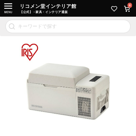
リコメン堂インテリア館
0
【公式】 - 家具・インテリア通販