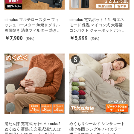
simplus マルチロースター フィ
simplus 電気ポット 2.2L 省エネ
ッシュロースター 魚焼きグリル
モード 保温 マイコン式 大容量
両面焼き 消臭フィルター 焼き魚
コンパクト ジャーポット ポット
両面ヒーター タイマー付き SP-
カルキ抜き 空焚き防止 温度調節
￥7,980
￥5,999
(税込)
(税込)
FRS01 マットブラック シンプラ
軽量 SP-PD22 シンプラス
ス
湯たんぽ 充電式 かわいい nuku2
ぬくもりシールド シンサレート
ぬくぬく 蓄熱式 充電式湯たんぽ
掛け布団 シングル バイカラー