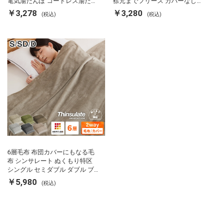
電気湯たんぽ コードレス湯たん
襟元までフリース カバーなしで
ぽ エコ 節電 節約 省エネ 充電式
使える 軽い 丸洗い 断熱 保温 抗
￥3,278
￥3,280
(税込)
(税込)
エコ電気あんか EWT-2143 スリ
菌防臭 洗える 防ダニ 軽量 ホコ
ーアップ
リが出にくい 低ホル 暖かい 冬
用掛け布団 掛ふとん 暖かさ羽毛
の約2倍 thinsulate
6層毛布 布団カバーにもなる毛
布 シンサレート ぬくもり特区
シングル セミダブル ダブル ブ
ランケット 掛け布団カバー フラ
￥5,980
(税込)
ンネル 保温 蓄熱 吸湿 発熱 断熱
軽い 冬用掛け布団 冬用 布団 洗
える