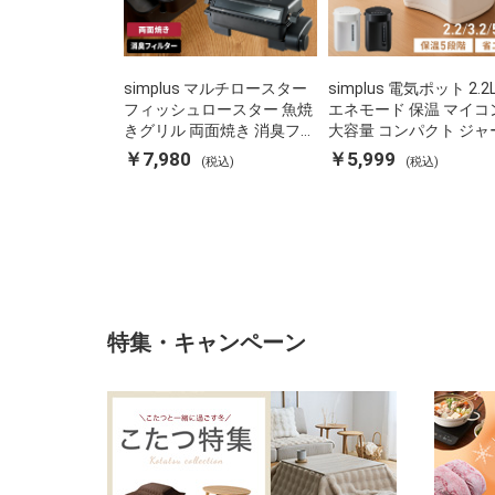
simplus マルチロースター
simplus 電気ポット 2.2
フィッシュロースター 魚焼
エネモード 保温 マイコ
きグリル 両面焼き 消臭フィ
大容量 コンパクト ジャ
ルター 焼き魚 両面ヒーター
ット ポット カルキ抜き
￥7,980
￥5,999
(税込)
(税込)
タイマー付き SP-FRS01 マ
焚き防止 温度調節 軽量 S
ットブラック シンプラス
PD22 シンプラス
特集・キャンペーン