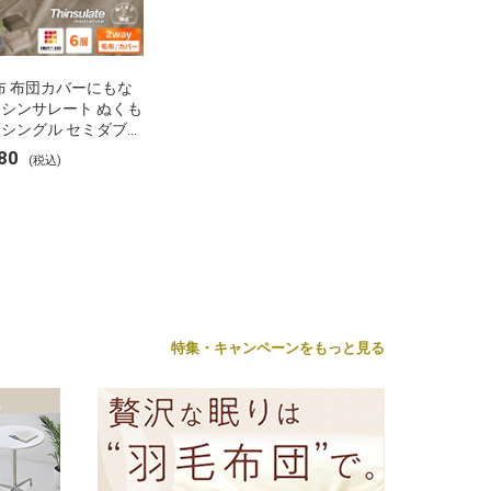
布 布団カバーにもな
 シンサレート ぬくも
 シングル セミダブル
 ブランケット 掛け布
80
(税込)
ー フランネル 保温
湿 発熱 断熱 軽い 冬
布団 冬用 布団 洗え
特集・キャンペーンをもっと見る