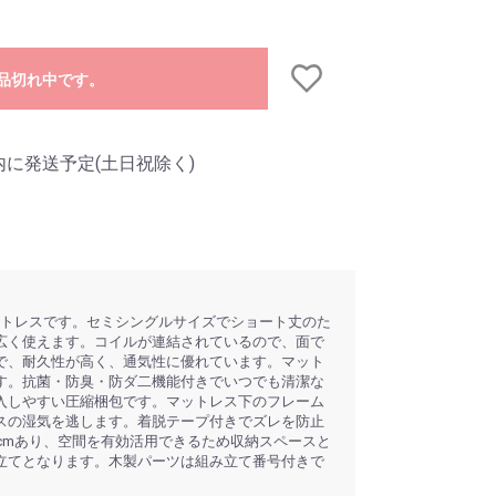
品切れ中です。
内に発送予定(土日祝除く)
ットレスです。セミシングルサイズでショート丈のた
広く使えます。コイルが連結されているので、面で
で、耐久性が高く、通気性に優れています。マット
す。抗菌・防臭・防ダ二機能付きでいつでも清潔な
入しやすい圧縮梱包です。マットレス下のフレーム
スの湿気を逃します。着脱テープ付きでズレを防止
cmあり、空間を有効活用できるため収納スペースと
立てとなります。木製パーツは組み立て番号付きで