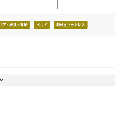
ル
リア・寝具・収納
ベッド
脚付きマットレス