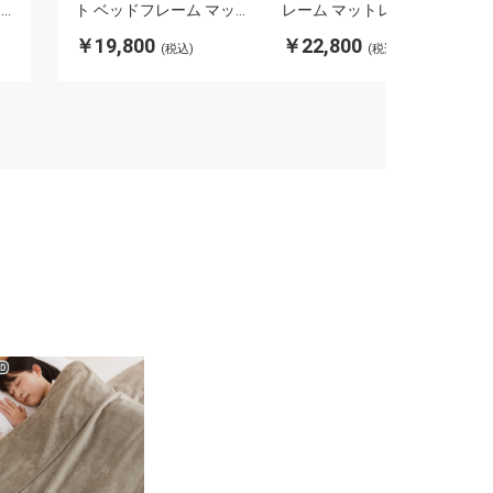
ス
ト ベッドフレーム マッ
レーム マットレス 通気
トレス 通気性 弾力 ボン
性 弾力 ボンネルコイル
￥19,800
￥22,800
(税込)
(税込)
ル
ネルコイル 耐久性 ベッ
耐久性 ベッド下 収納ス
こ
ド下 収納スペース ベッ
ペース ベッド 布団 寝具
ッ
ド 布団 寝具(代引不可)
(代引不可)