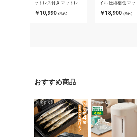
ットレス付き マットレス
イル 圧縮梱包 マッ
圧縮配送 シンプル 脚付
ス セミダブルベッド
￥10,990
￥18,900
(税込)
(税込)
マットレス マットレスベ
付き 体圧分散 ボン
ッド 脚付き 新生活 高反
コイルマットレス 
発 コンパクト 足つきマ
すのこベッド すのこ
ットレス すのこベッド
付マットレス
おすすめ商品