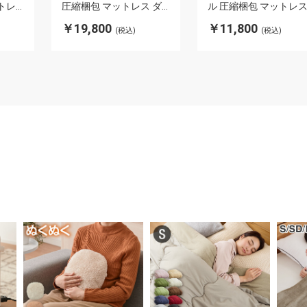
トレ
圧縮梱包 マットレス ダ
ル 圧縮梱包 マットレ
 脚
ブルベッド 脚付き 体圧
シングルベッド 脚付き
￥19,800
￥11,800
(税込)
(税込)
ネル
分散 ボンネルコイルマッ
体圧分散 ボンネルコイ
脚付
トレス 脚付 すのこベッ
マットレス 脚付 すの
 脚
ド すのこ 脚付マットレ
ベッド すのこ 脚付マ
ス
トレス