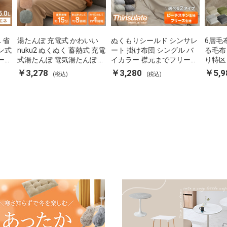
L 省
湯たんぽ 充電式 かわいい
ぬくもりシールド シンサレ
6層毛
ン式
nuku2 ぬくぬく 蓄熱式 充電
ート 掛け布団 シングル バ
る毛布
ーポ
式湯たんぽ 電気湯たんぽ コ
イカラー 襟元までフリース
り特区
 空
ードレス湯たんぽ エコ 節電
カバーなしで使える 軽い 丸
ダブル
￥3,278
￥3,280
￥5,9
(税込)
(税込)
P-
節約 省エネ 充電式エコ電気
洗い 断熱 保温 抗菌防臭 洗
団カバ
あんか EWT-2143 スリーア
える 防ダニ 軽量 ホコリが
蓄熱 吸
ップ
出にくい 低ホル 暖かい 冬
用掛け
用掛け布団 掛ふとん 暖かさ
る
羽毛の約2倍 thinsulate