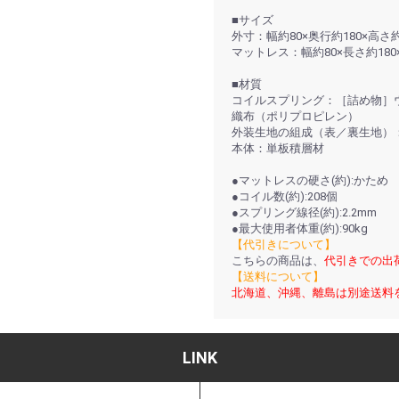
■サイズ
外寸：幅約80×奥行約180×高さ約4
マットレス：幅約80×長さ約180
■材質
コイルスプリング：［詰め物］
織布（ポリプロピレン）
外装生地の組成（表／裏生地）：
本体：単板積層材
●マットレスの硬さ(約):かため
●コイル数(約):208個
●スプリング線径(約):2.2mm
●最大使用者体重(約):90kg
【代引きについて】
こちらの商品は、
代引きでの出
【送料について】
北海道、沖縄、離島は別途送料
LINK