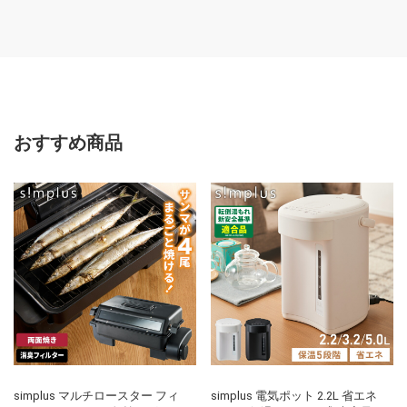
チュラル HSB-SS IRIS
ベッド 通気性 ブラウン
こベッド
OYAMA(代引不可)
SNB-D IRIS OYAMA(代
ラル SNB-
引不可)
OYAMA
おすすめ商品
simplus マルチロースター フィ
simplus 電気ポット 2.2L 省エネ