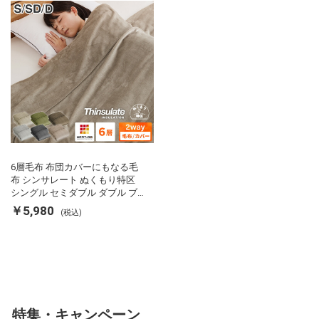
の約2倍 thinsulate
6層毛布 布団カバーにもなる毛
布 シンサレート ぬくもり特区
シングル セミダブル ダブル ブ
ランケット 掛け布団カバー フラ
￥5,980
(税込)
ンネル 保温 蓄熱 吸湿 発熱 断熱
軽い 冬用掛け布団 冬用 布団 洗
える
特集・キャンペーン