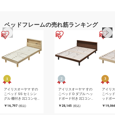
ベッドフレームの売れ筋ランキング
アイリスオーヤマ すの
アイリスオーヤマ すの
アイリス
こベッド SS セミシン
こベッド D ダブル ヘッ
こベッド
グル 棚付き 2口コンセ
ドボード付き 2口コン
ッドボー
ント 宮棚付き 宮付き ヘ
セント スマホスタンド
ンセント
￥16,797
￥28,145
￥19,06
(税込)
(税込)
ッドボード すのこ 通気
棚付き 宮付き 宮棚付き
ド 棚付
性 HIROBIRO ライトナ
ベッドフレーム すのこ
き ベッ