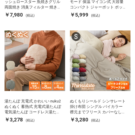
ッシュロースター 魚焼きグリル
モード 保温 マイコン式 大容量
両面焼き 消臭フィルター 焼き魚
コンパクト ジャーポット ポット
両面ヒーター タイマー付き SP-
カルキ抜き 空焚き防止 温度調節
￥7,980
￥5,999
(税込)
(税込)
FRS01 マットブラック シンプラ
軽量 SP-PD22 シンプラス
ス
湯たんぽ 充電式 かわいい nuku2
ぬくもりシールド シンサレート
ぬくぬく 蓄熱式 充電式湯たんぽ
掛け布団 シングル バイカラー
電気湯たんぽ コードレス湯たん
襟元までフリース カバーなしで
ぽ エコ 節電 節約 省エネ 充電式
使える 軽い 丸洗い 断熱 保温 抗
￥3,278
￥3,280
(税込)
(税込)
エコ電気あんか EWT-2143 スリ
菌防臭 洗える 防ダニ 軽量 ホコ
ーアップ
リが出にくい 低ホル 暖かい 冬
用掛け布団 掛ふとん 暖かさ羽毛