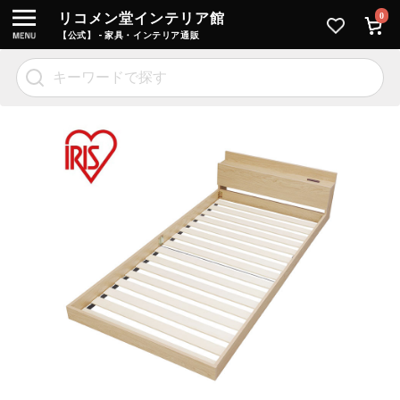
リコメン堂インテリア館
0
【公式】 - 家具・インテリア通販