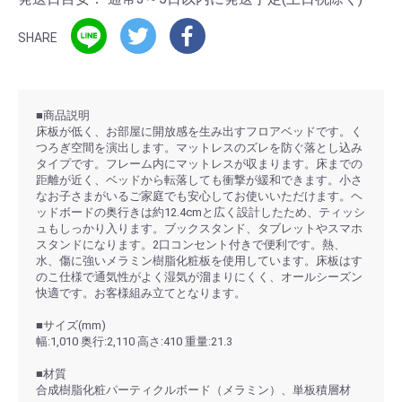
SHARE
■商品説明
床板が低く、お部屋に開放感を生み出すフロアベッドです。く
つろぎ空間を演出します。マットレスのズレを防ぐ落とし込み
タイプです。フレーム内にマットレスが収まります。床までの
距離が近く、ベッドから転落しても衝撃が緩和できます。小さ
なお子さまがいるご家庭でも安心してお使いいただけます。ヘ
ッドボードの奥行きは約12.4cmと広く設計したため、ティッシ
ュもしっかり入ります。ブックスタンド、タブレットやスマホ
スタンドになります。2口コンセント付きで便利です。熱、
水、傷に強いメラミン樹脂化粧板を使用しています。床板はす
のこ仕様で通気性がよく湿気が溜まりにくく、オールシーズン
快適です。お客様組み立てとなります。
■サイズ(mm)
幅:1,010 奥行:2,110 高さ:410 重量:21.3
■材質
合成樹脂化粧パーティクルボード（メラミン）、単板積層材