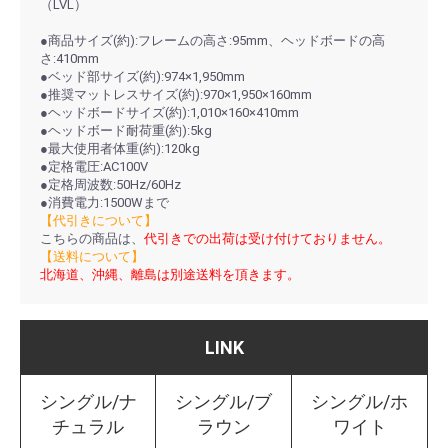
（LVL）
●商品サイズ(約):フレームの高さ:95mm、ヘッドボードの高
さ:410mm
●ベッド部サイズ(約):974×1,950mm
●推奨マットレスサイズ(約):970×1,950×160mm
●ヘッドボードサイズ(約):1,010×160×410mm
●ヘッドボード耐荷重(約):5kg
●最大使用者体重(約):120kg
●定格電圧:AC100V
●定格周波数:50Hz/60Hz
●消費電力:1500Wまで
【代引きについて】
こちらの商品は、
代引きでの出荷は受け付けておりません。
【送料について】
北海道、沖縄、離島は別途送料を頂きます。
LINK
シングル/ナ
シングル/ブ
シングル/ホ
チュラル
ラウン
ワイト