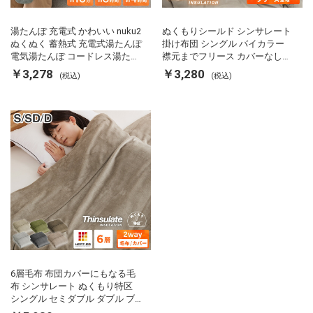
湯たんぽ 充電式 かわいい nuku2
ぬくもりシールド シンサレート
ぬくぬく 蓄熱式 充電式湯たんぽ
掛け布団 シングル バイカラー
電気湯たんぽ コードレス湯たん
襟元までフリース カバーなしで
ぽ エコ 節電 節約 省エネ 充電式
使える 軽い 丸洗い 断熱 保温 抗
￥3,278
￥3,280
(税込)
(税込)
エコ電気あんか EWT-2143 スリ
菌防臭 洗える 防ダニ 軽量 ホコ
ーアップ
リが出にくい 低ホル 暖かい 冬
用掛け布団 掛ふとん 暖かさ羽毛
の約2倍 thinsulate
6層毛布 布団カバーにもなる毛
布 シンサレート ぬくもり特区
シングル セミダブル ダブル ブ
ランケット 掛け布団カバー フラ