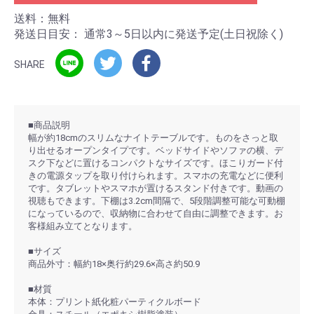
送料：無料
発送日目安：
通常3～5日以内に発送予定(土日祝除く)
SHARE
■商品説明
幅が約18cmのスリムなナイトテーブルです。ものをさっと取
り出せるオープンタイプです。ベッドサイドやソファの横、デ
スク下などに置けるコンパクトなサイズです。ほこりガード付
きの電源タップを取り付けられます。スマホの充電などに便利
です。タブレットやスマホが置けるスタンド付きです。動画の
視聴もできます。下棚は3.2cm間隔で、5段階調整可能な可動棚
になっているので、収納物に合わせて自由に調整できます。お
客様組み立てとなります。
■サイズ
商品外寸：幅約18×奥行約29.6×高さ約50.9
■材質
本体：プリント紙化粧パーティクルボード