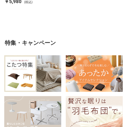
￥5,980
(税込)
ンネル 保温 蓄熱 吸湿 発熱 断熱
軽い 冬用掛け布団 冬用 布団 洗
える
特集・キャンペーン