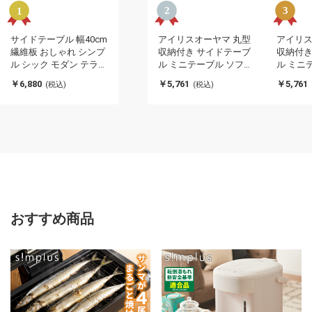
サイドテーブル 幅40cm
アイリスオーヤマ 丸型
アイリス
繊維板 おしゃれ シンプ
収納付き サイドテーブ
収納付き
ル シック モダン テラゾ
ル ミニテーブル ソファ
ル ミニ
ー柄 おしゃれ かわいい
テーブル カフェテーブ
テーブル
￥6,880
￥5,761
￥5,761
(税込)
(税込)
角丸 ライトグレー ホワ
ル 円形天板 スチールフ
ル 円形
イト リビング ダイニン
レームサイドテーブル
レーム
グ 寝室(代引不可)
ウォールナット SFST-
ナチュラル
400F IRIS OYAMA(代引
IRIS O
不可)
おすすめ商品