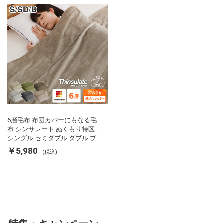
用掛け布団 掛ふとん 暖かさ羽毛
の約2倍 thinsulate
6層毛布 布団カバーにもなる毛
布 シンサレート ぬくもり特区
シングル セミダブル ダブル ブ
ランケット 掛け布団カバー フラ
￥5,980
(税込)
ンネル 保温 蓄熱 吸湿 発熱 断熱
軽い 冬用掛け布団 冬用 布団 洗
える