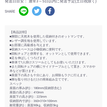
発送日目安：
通常3～5日以内に発送予定(土日祝除く)
SHARE
【商品説明】
■脚部に天然木を使用した収納付きのオットマンです。
■レザー調生地を使用しています。
■お部屋に高級感を与えます。
■収納スペースは小物収納に便利です。
■回転チェアと併用する、オットマンとして使用できます。
■足を伸ばしくつろげます。
■単体で1人掛けスツールとしてもお使いいただけます。
■また回転チェアの横にサイドテーブルとして置き、スマホや
本などが置けます。
■座面下の高さも十分にあり、お掃除もラクに行えます。
■脚を取り付けるだけの簡単組み立てです。
スペック
座面の厚み(約)：180mm(収納部含む)
座面の高さ(約)：410mm
座面下の高さ(約)：225mm
収納部内寸(約)：360×310×100mm
耐荷重(約)：座面90kg、収納部5kg