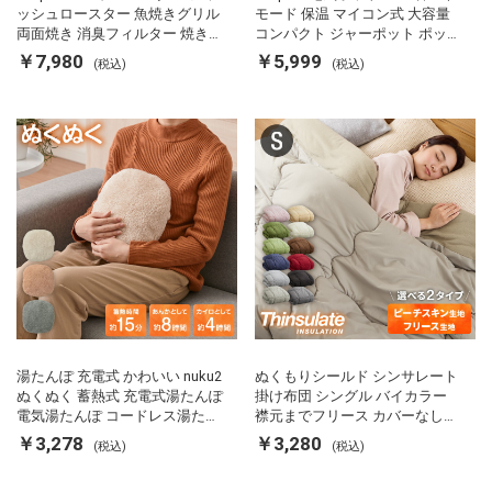
ッシュロースター 魚焼きグリル
モード 保温 マイコン式 大容量
両面焼き 消臭フィルター 焼き魚
コンパクト ジャーポット ポット
両面ヒーター タイマー付き SP-
カルキ抜き 空焚き防止 温度調節
￥7,980
￥5,999
(税込)
(税込)
FRS01 マットブラック シンプラ
軽量 SP-PD22 シンプラス
ス
湯たんぽ 充電式 かわいい nuku2
ぬくもりシールド シンサレート
ぬくぬく 蓄熱式 充電式湯たんぽ
掛け布団 シングル バイカラー
電気湯たんぽ コードレス湯たん
襟元までフリース カバーなしで
ぽ エコ 節電 節約 省エネ 充電式
使える 軽い 丸洗い 断熱 保温 抗
￥3,278
￥3,280
(税込)
(税込)
エコ電気あんか EWT-2143 スリ
菌防臭 洗える 防ダニ 軽量 ホコ
ーアップ
リが出にくい 低ホル 暖かい 冬