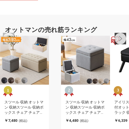
オットマンの売れ筋ランキング
スツール 収納 オットマ
スツール 収納 オットマ
アイリス
ン 収納スツール 収納ボ
ン 収納スツール 収納ボ
付オットマ
ックス チェア チェアー
ックス チェア チェアー
ラック 
収納付き 収納ボックス
収納付き 収納ボックス
ン IRIS
￥7,480
￥4,480
￥6,339
(税込)
(税込)
長方形 メイクボックス
メイクボックス 収納ベ
可)
収納ベンチ ボックス収
ンチ ボックス収納 おし