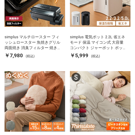
simplus マルチロースター フィ
simplus 電気ポット 2.2L 省エネ
ッシュロースター 魚焼きグリル
モード 保温 マイコン式 大容量
両面焼き 消臭フィルター 焼き魚
コンパクト ジャーポット ポット
両面ヒーター タイマー付き SP-
カルキ抜き 空焚き防止 温度調節
￥7,980
￥5,999
(税込)
(税込)
FRS01 マットブラック シンプラ
軽量 SP-PD22 シンプラス
ス