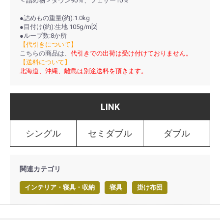
＜詰め物＞ダウン90％、フェザー10％
●詰めもの重量(約):1.0kg
●目付け(約):生地 105g/m[2]
●ループ数:8か所
【代引きについて】
こちらの商品は、
代引きでの出荷は受け付けておりません。
【送料について】
北海道、沖縄、離島は別途送料を頂きます。
LINK
シングル
セミダブル
ダブル
関連カテゴリ
インテリア・寝具・収納
寝具
掛け布団