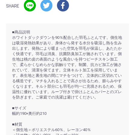
SHARE
■商品説明
ホワイトダックダウンを90％配合した羽毛ふとんです。側生地
は吸湿発熱効果があり、身体から発する水分を吸湿し熱を生み
出します。発熱により暖まった空気を羽毛が保温し、あたたか
く快適です。羽毛は消臭、抗菌防臭加工が施されています。側
生地は桃の皮の表面のような風合いを持つピーチスキン加工
で、柔らかくなめらかな肌触りです。制菌、抗カビ加工が施さ
れていて、清潔を保てます。立体キルト加工を採用していま
す。表生地と裏生地の間にマチをつけて、立体的に区切れてい
る構造です。マチを入れることで高さが出るため、膨らみやす
くなります。キルト部分にも羽毛が均一に充填されるため、保
温性に優れています。ループ付きで掛けふとんカバーとのズレ
を防ぎます。ご家庭での洗濯は避けてください。
■サイズ
幅約190×奥行約210
■材質
＜側生地＞ポリエステル60％、レーヨン40％