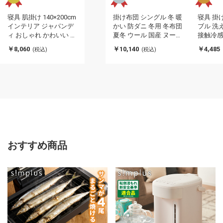
寝具 肌掛け 140×200cm
掛け布団 シングル 冬 暖
寝具 掛
インテリア ジャパンデ
かい 防ダニ 冬用 冬布団
ブル 洗
ィ おしゃれ かわいい 落
夏冬 ウール 国産 ヌード
接触冷感
ち着く おすすめ 人気 シ
アイボリー 羊毛 約
シブル 約
￥8,060
￥10,140
￥4,485
(税込)
(税込)
ンプル サラサラ 快適 綿
150×210cm シングルロ
リッシュ
混 綿 柔らかい 北欧 お
ング 羊毛ヌード(ウール
しゃれ(代引不可)
入り防ダニヌード)(代引
不可)
おすすめ商品