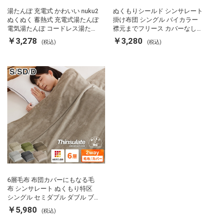
湯たんぽ 充電式 かわいい nuku2
ぬくもりシールド シンサレート
ぬくぬく 蓄熱式 充電式湯たんぽ
掛け布団 シングル バイカラー
電気湯たんぽ コードレス湯たん
襟元までフリース カバーなしで
ぽ エコ 節電 節約 省エネ 充電式
使える 軽い 丸洗い 断熱 保温 抗
￥3,278
￥3,280
(税込)
(税込)
エコ電気あんか EWT-2143 スリ
菌防臭 洗える 防ダニ 軽量 ホコ
ーアップ
リが出にくい 低ホル 暖かい 冬
用掛け布団 掛ふとん 暖かさ羽毛
の約2倍 thinsulate
6層毛布 布団カバーにもなる毛
布 シンサレート ぬくもり特区
シングル セミダブル ダブル ブ
ランケット 掛け布団カバー フラ
￥5,980
(税込)
ンネル 保温 蓄熱 吸湿 発熱 断熱