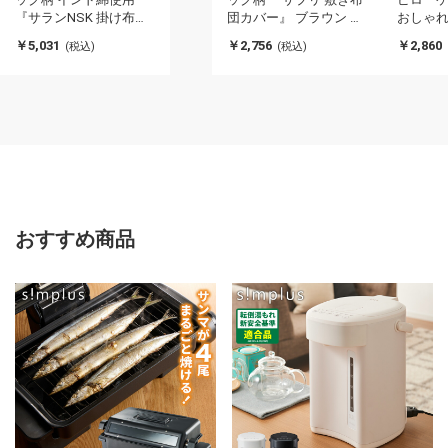
『サランNSK 掛け布団
団カバー』 ブラウン ダ
おしゃれ
カバー』 ピンク ダブル
ブル 約145×215cm サプ
ー調 フ
￥5,031
￥2,756
￥2,860
(税込)
(税込)
約190×210cm サラン(代
リ(代引不可)
ンテリア
引不可)
トインテ
い 洗え
イクファ
おすすめ商品