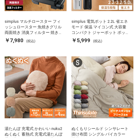
simplus マルチロースター フィ
simplus 電気ポット 2.2L 省エネ
ッシュロースター 魚焼きグリル
モード 保温 マイコン式 大容量
両面焼き 消臭フィルター 焼き魚
コンパクト ジャーポット ポット
両面ヒーター タイマー付き SP-
カルキ抜き 空焚き防止 温度調節
￥7,980
￥5,999
(税込)
(税込)
FRS01 マットブラック シンプラ
軽量 SP-PD22 シンプラス
ス
湯たんぽ 充電式 かわいい nuku2
ぬくもりシールド シンサレート
ぬくぬく 蓄熱式 充電式湯たんぽ
掛け布団 シングル バイカラー