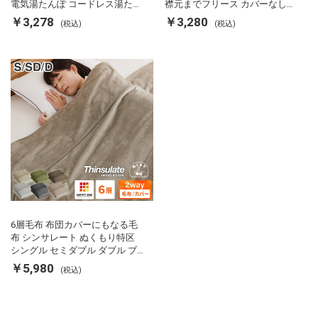
電気湯たんぽ コードレス湯たん
襟元までフリース カバーなしで
ぽ エコ 節電 節約 省エネ 充電式
使える 軽い 丸洗い 断熱 保温 抗
￥3,278
￥3,280
(税込)
(税込)
エコ電気あんか EWT-2143 スリ
菌防臭 洗える 防ダニ 軽量 ホコ
ーアップ
リが出にくい 低ホル 暖かい 冬
用掛け布団 掛ふとん 暖かさ羽毛
の約2倍 thinsulate
6層毛布 布団カバーにもなる毛
布 シンサレート ぬくもり特区
シングル セミダブル ダブル ブ
ランケット 掛け布団カバー フラ
￥5,980
(税込)
ンネル 保温 蓄熱 吸湿 発熱 断熱
軽い 冬用掛け布団 冬用 布団 洗
える