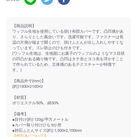
【商品説明】
ワッフル生地を使用している掛け布団カバーです。凸凹感があ
り、さらりとした風合いです。洗濯可能です。ファスナーは長
辺の片側が端まで開くので、掛けふとんが出し入れしやすくな
っています。ズレ防止のひも付きです。
(ワッフル生地は、生地面にお菓子のワッフルのようなマス目状
の凹凸がある織り物です。凸凹はタテ糸とヨコ糸を浮かすこと
で作られているため、立体感のあるテクスチャーが特徴で
す。)
【商品外寸(mm)】
(約)1500×2100×0
【材質】
ポリエステル50%、綿50%
【備考】
●目付け(約):120g/平方メートル
●カバー取り付けひも:6か所
●対応ふとんサイズ(約):1,500×2,100mm
【代引きについて】