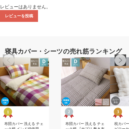
レビューはありません。
レビューを投稿
寝具カバー・シーツの売れ筋ランキング
布団カバー 洗える チェ
布団カバー 洗える チェ
枕カバー
ック柄 インド綿使用
ック柄 『サプリ 敷き布
ピローケ