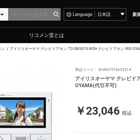
Language
新
リコメン堂とは
ホン
アイリスオーヤマ テレビドアホン TD-SM3010-WSH テレビドアホン IRIS OY
商品コード：
i8-4967576633314
アイリスオーヤマ テレビドアホン
OYAMA(代引不可)
￥23,046
税込