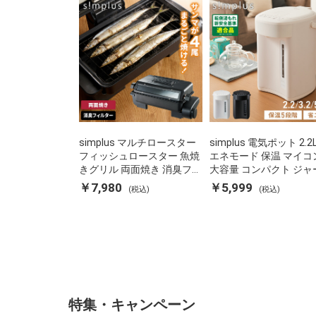
simplus マルチロースター
simplus 電気ポット 2.2
フィッシュロースター 魚焼
エネモード 保温 マイコ
きグリル 両面焼き 消臭フィ
大容量 コンパクト ジャ
ルター 焼き魚 両面ヒーター
ット ポット カルキ抜き
￥7,980
￥5,999
(税込)
(税込)
タイマー付き SP-FRS01 マ
焚き防止 温度調節 軽量 S
ットブラック シンプラス
PD22 シンプラス
特集・キャンペーン