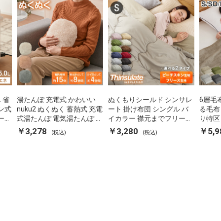
L 省
湯たんぽ 充電式 かわいい
ぬくもりシールド シンサレ
6層毛
ン式
nuku2 ぬくぬく 蓄熱式 充電
ート 掛け布団 シングル バ
る毛布
ーポ
式湯たんぽ 電気湯たんぽ コ
イカラー 襟元までフリース
り特区
 空
ードレス湯たんぽ エコ 節電
カバーなしで使える 軽い 丸
ダブル
￥3,278
￥3,280
￥5,9
(税込)
(税込)
P-
節約 省エネ 充電式エコ電気
洗い 断熱 保温 抗菌防臭 洗
団カバ
あんか EWT-2143 スリーア
える 防ダニ 軽量 ホコリが
蓄熱 吸
ップ
出にくい 低ホル 暖かい 冬
用掛け
用掛け布団 掛ふとん 暖かさ
る
羽毛の約2倍 thinsulate