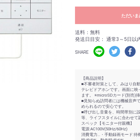
ただいま
送料：無料
発送日目安：
通常3～5日以
SHARE
【商品説明】
■不審者対策として、みはり自動
テレビドアホンです。画面に映
ます。 ※microSDカード(別売
■見知らぬ訪問者には機械音声
められるので安心です。
■呼び出し音量を、時間帯別に
等、ライフスタイルに合わせて
スペック【モニター付親機】
電源:AC100V(50Hz/60Hz)
消費電力…・手動録画モード:待機時