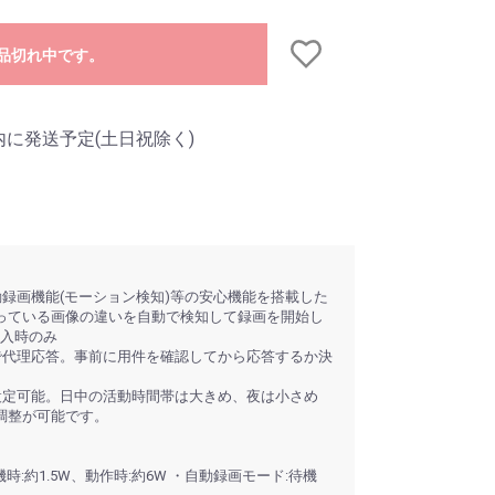
品切れ中です。
内に発送予定(土日祝除く)
録画機能(モーション検知)等の安心機能を搭載した
っている画像の違いを自動で検知して録画を開始し
)挿入時のみ
で代理応答。事前に用件を確認してから応答するか決
設定可能。日中の活動時間帯は大きめ、夜は小さめ
調整が可能です。
:約1.5W、動作時:約6W ・自動録画モード:待機