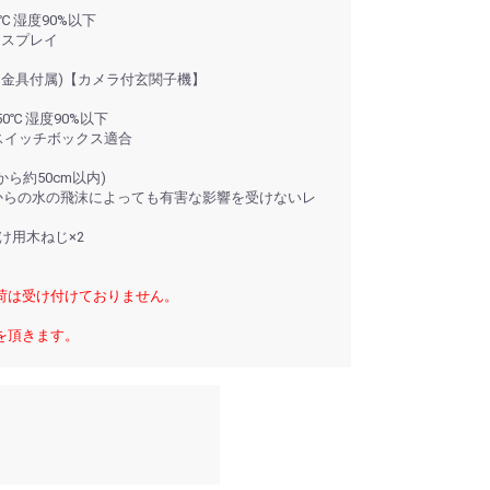
℃ 湿度90%以下
ィスプレイ
け金具付属)【カメラ付玄関子機】
0℃ 湿度90%以下
用スイッチボックス適合
ら約50cm以内)
る方向からの水の飛沫によっても有害な影響を受けないレ
け用木ねじ×2
荷は受け付けておりません。
を頂きます。