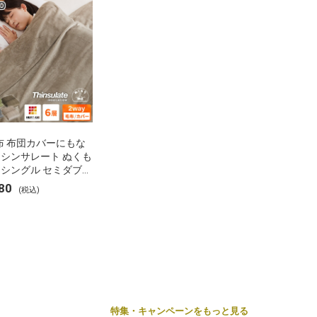
布 布団カバーにもな
 シンサレート ぬくも
 シングル セミダブル
 ブランケット 掛け布
80
(税込)
ー フランネル 保温
湿 発熱 断熱 軽い 冬
布団 冬用 布団 洗え
特集・キャンペーンをもっと見る