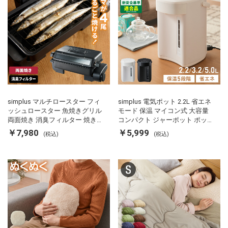
simplus マルチロースター フィ
simplus 電気ポット 2.2L 省エネ
ッシュロースター 魚焼きグリル
モード 保温 マイコン式 大容量
両面焼き 消臭フィルター 焼き魚
コンパクト ジャーポット ポット
両面ヒーター タイマー付き SP-
カルキ抜き 空焚き防止 温度調節
￥7,980
￥5,999
(税込)
(税込)
FRS01 マットブラック シンプラ
軽量 SP-PD22 シンプラス
ス