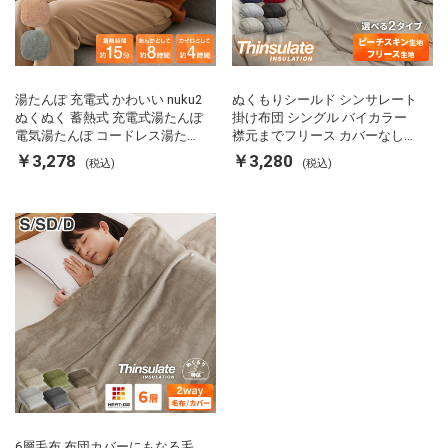
湯たんぽ 充電式 かわいい nuku2
ぬくもりシールド シンサレート
ぬくぬく 蓄熱式 充電式湯たんぽ
掛け布団 シングル バイカラー
電気湯たんぽ コードレス湯たん
襟元までフリース カバーなしで
ぽ エコ 節電 節約 省エネ 充電式
使える 軽い 丸洗い 断熱 保温 抗
￥3,278
￥3,280
(税込)
(税込)
エコ電気あんか EWT-2143 スリ
菌防臭 洗える 防ダニ 軽量 ホコ
ーアップ
リが出にくい 低ホル 暖かい 冬
用掛け布団 掛ふとん 暖かさ羽毛
の約2倍 thinsulate
6層毛布 布団カバーにもなる毛