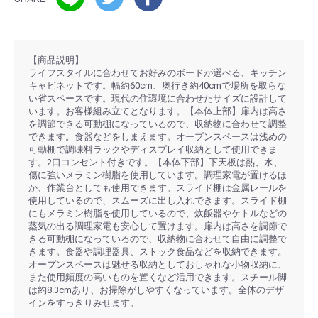
【商品説明】
ライフスタイルに合わせてお好みのボードが選べる、キッチン
キャビネットです。幅約60cm、奥行き約40cmで場所を取らな
い省スペースです。現代の住環境に合わせたサイズに設計して
います。お客様組み立てとなります。【本体上部】扉内は高さ
を調節できる可動棚になっているので、収納物に合わせて調整
できます。食器などをしまえます。オープンスペースは浅めの
可動棚で調味料ラックやディスプレイ収納として使用できま
す。2口コンセント付きです。【本体下部】下天板は熱、水、
傷に強いメラミン樹脂を使用しています。調理家電が置けるほ
か、作業台としても使用できます。スライド棚は金属レールを
使用しているので、スムーズに出し入れできます。スライド棚
にもメラミン樹脂を使用しているので、炊飯器やケトルなどの
蒸気の出る調理家電も安心して置けます。扉内は高さを調節で
きる可動棚になっているので、収納物に合わせて自由に調整で
きます。食器や調理器具、ストック食品などを収納できます。
オープンスペースは魅せる収納としておしゃれな小物収納に、
また使用頻度の高いものを置くなど活用できます。スチール脚
は約8.3cmあり、お掃除がしやすくなっています。全体のデザ
インをすっきりみせます。