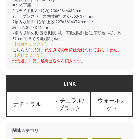
■本体下部
?スライド棚内寸(約):290×364×338mm
?オープンスペース内寸(約):316×363×374mm
?扉内収納内寸(約):上段:227×361×374mm、下
段:227×364×374mm
?扉内収納の棚:固定棚板1枚、可動棚板2枚(上下段各1枚)、約
32mm間隔で各6段階可動
【代引きについて】
こちらの商品は、
代引きでの出荷は受け付けておりません。
【送料について】
北海道、沖縄、離島は送料を頂きます。
LINK
ナチュラル/
ウォールナ
ナチュラル
ブラック
ット
関連カテゴリ