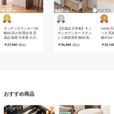
キッチンカウンター 60
【完成品 日本製】キッ
rooti
幅60 高さ93 開き扉 完
チンカウンター ステン
ック 完成
成品 国産 日本製 大川家
レス鏡面薄型 幅60 高さ
幅47cm
具 レンジ台 カウンター
85 奥行30 4段 背面化粧
潟県南
￥27,900
￥34,800
￥23,10
(税込)
(税込)
テーブル 食器棚 キッチ
仕上げ 鏡面仕上げ 間仕
ステンレ
ンボード 引き出し 大容
切り オープンスライド
洗器台 
量(代引不可)
完成品 国産 テーブル 食
き台 収
器棚 キッチンボード 引
所 boku
き出し(代引不可)
おすすめ商品