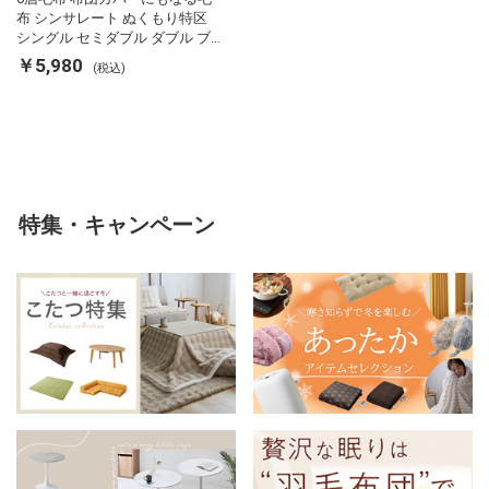
布 シンサレート ぬくもり特区
シングル セミダブル ダブル ブ
ランケット 掛け布団カバー フラ
￥5,980
(税込)
ンネル 保温 蓄熱 吸湿 発熱 断熱
軽い 冬用掛け布団 冬用 布団 洗
える
特集・キャンペーン