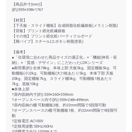
【商品外寸(mm)】
(約)595×398×1767
【材質】
【下天板・スライド棚板】合成樹脂化粧繊維板(メラミン樹脂)
【背板】プリント紙化粧繊維板
【その他】プリント紙化粧パーティクルボード
【脚パイプ】スチール(エポキシ樹脂塗装)
【備考】
●「住環境に合わせた商品サイズの適正化」×「機能(伸長・収
納)」×「質感・デザイン」にこだわったLDKシリーズ
●耐荷重(約):全体78kg、本体上部:天板5kg、固定棚板5kg、可
動棚板(小)2kg、可動棚板(大)1枚あたり5kg、本体下部:天板
20kg、固定棚板7kg、スライド棚5kg、可動棚板1枚あたり
7kg、底板10kg
■本体上部
?扉内収納内寸(約):559×260×359mm
?オープンスペース内寸(約):559×248×499mm
?扉内収納の棚:可動棚板2枚、約32mm間隔で5段階可動
?オープンスペースの棚:可動棚板1枚、約32mm間隔で9段階可
動
?定格電圧:AC100V
?定格周波数:50Hz/60Hz
?消費電力合計:1500Wまで